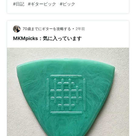
#
日記
#
ギターピック
#
ピック
ドオフにも行ってみようっと🙋‍♀️ ではでは今回はこのへん
で。 また次の日記で(`･ω･´)ﾉｼ
•
70歳までにギターを攻略する
2年前
MKMpicks：気に入っています