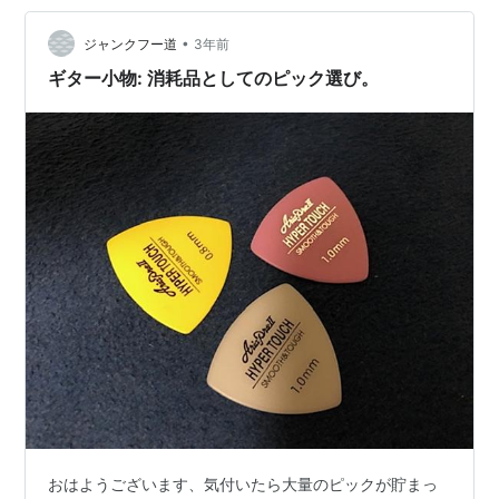
発案で、加工素材として使っていたジルコニアセラミッ
•
クスを使ったギターピック作りがスタートそうだ。ジル
ジャンクフー道
3年前
コニアは歯医者で差し歯や被せ物にも使われたりする素
ギター小物: 消耗品としてのピック選び。
材。それだけ…
おはようございます、気付いたら大量のピックが貯まっ