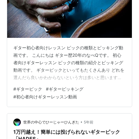
ギター初心者向けレッスン ピックの種類とピッキング動
画です。 こんにちは ギター歴20年のなべQです。 初心
者向けギターレッスン ピックの種類の紹介とピッキング
動画です。 ギターピックといってもたくさんあり どれを
選んだら良いかわからないという方は多いと思います。
ピック種類の選び方の紹介です。 まず大きく分けてピッ
#
ギターピック
#
ギターピッキング
クの種類は下記の３つから選びます。 ①形状②厚さ③
#
初心者向けギターレッスン動画
素材 まずはピックの種類から ※（ピックの画像をクリッ
クすると楽天の商品リンクに移ります） □ティアドロッ
プ型 ティアドロップ型ピックもっとも一般的な形のピッ
クです。弦に接する面積が少なく軽い力でピッキングす
•
世界の中心でひーじゃーひんぎた
5年前
ることができ、あらゆるプ…
1万円越え！簡単には投げられないギターピック
「HADES」