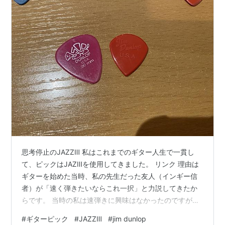
思考停止のJAZZⅢ 私はこれまでのギター人生で一貫し
て、ピックはJAZⅢを使用してきました。 リンク 理由は
ギターを始めた当時、私の先生だった友人（インギー信
者）が「速く弾きたいならこれ一択」と力説してきたか
らです。 当時の私は速弾きに興味はなかったのですが、
「速く弾けて悪いことはなかろう」と思考停止でJAZZⅢ
#
ギターピック
#
JAZZⅢ
#
jim dunlop
を選択し、それ以来他のピックのことは一切考えません