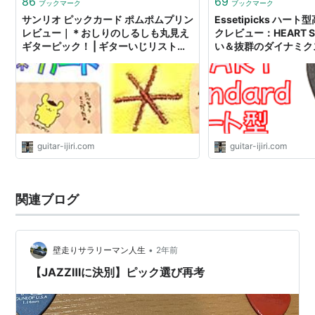
86
69
ブックマーク
ブックマーク
サンリオ ピックカード ポムポムプリン
Essetipicks ハ
レビュー｜＊おしりのしるしも丸見え
クレビュー：HEART St
ギターピック！ | ギターいじリストの
い＆抜群のダイナミクス
おうち
リストのおうち
guitar-ijiri.com
guitar-ijiri.com
関連ブログ
•
壁走りサラリーマン人生
2年前
【JAZZⅢに決別】ピック選び再考