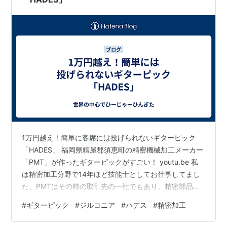
1万円越え！簡単に客席には投げられないギターピック
「HADES」 福岡県糟屋郡須恵町の精密機械加工メーカー
「PMT」が作ったギターピックがすごい！ youtu.be 私
は精密加工分野で14年ほど技能士としてお仕事してまし
た。PMTはその時の取引先の一社でもあり、精密部品加
工を軸とする企業。現在は主に半導体メカトロニクス、
#
ギターピック
#
ジルコニア
#
ハデス
#
精密加工
半導体電子部品、ライフサイエンスの3分野で事業を展開
している。 www.pm-t.com 社内軽音部に所属する社員の