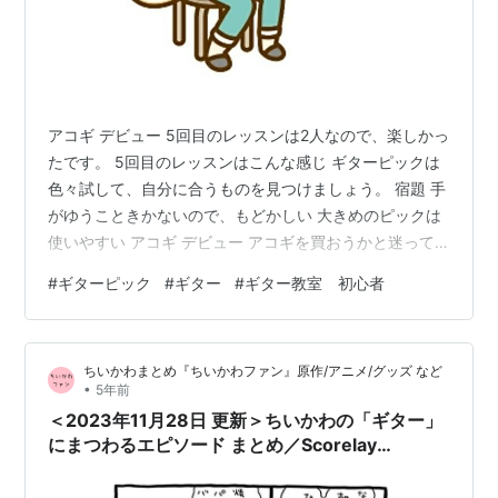
アコギ デビュー 5回目のレッスンは2人なので、楽しかっ
たです。 5回目のレッスンはこんな感じ ギターピックは
色々試して、自分に合うものを見つけましょう。 宿題 手
がゆうこときかないので、もどかしい 大きめのピックは
使いやすい アコギ デビュー アコギを買おうかと迷って
いましたが なんと 娘婿さんがアコギを貸してくれまし
#
ギターピック
#
ギター
#
ギター教室 初心者
た。 ２０年位前の物で、モーリス 当時７万円位だったそ
うです。 アコギはクラシックギターと違って、弦が硬く
て音が出にくいです。 貸してもらったギターの弦高が少
ちいかわまとめ『ちいかわファン』原作/アニメ/グッズ など
し高いので、弦交換して貰って 弦高を低くすれば 弾きや
•
5年前
すくなる？ 考えの甘い私は、いつもの楽器店へ ギターの
＜2023年11月28日 更新＞ちいかわの「ギター」
弦を張り替え…
にまつわるエピソード まとめ／Scorelay
Japan（スコアレイ ジャパン）のピックについて
【テーマ別】