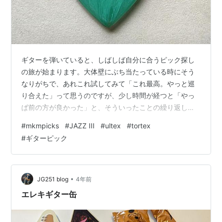
ギターを弾いていると、しばしば自分に合うピック探し
の旅が始まります。大体壁にぶち当たっている時にそう
なりがちで、あれこれ試してみて「これ最高。やっと巡
り合えた」って思うのですが、少し時間が経つと「やっ
ぱ前の方が良かった」と、そういったことの繰り返し
で、結局落ち着いたのは左側のジムダンロップ JAZZ III
#
mkmpicks
#
JAZZ III
#
ultex
#
tortex
ULTEX。時々、右側の同じくジムダンロップ TORTEX
#
ギターピック
JAZZ IIIを使ってみるものの、すぐにULTEXに戻るといっ
た感じでした。やっぱULTEXやなーと。 そんな時に出会
ったのがこのピック。
•
JG251 blog
4年前
エレキギター缶