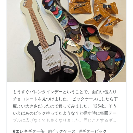
もうすぐバレンタインデーということで、面白い缶入り
チョコレートを見つけました。 ピックケースにしたら丁
度よい大きさだったので買ってみました。 125枚。そう
いえばあのピック持ってたような？と探す時に毎回テー
ブルに広げなくても良くなりました。同じことするギタ
リストは沢山いるんじゃないでしょうか。
#
エレキギター缶
#
ピックケース
#
ギターピック