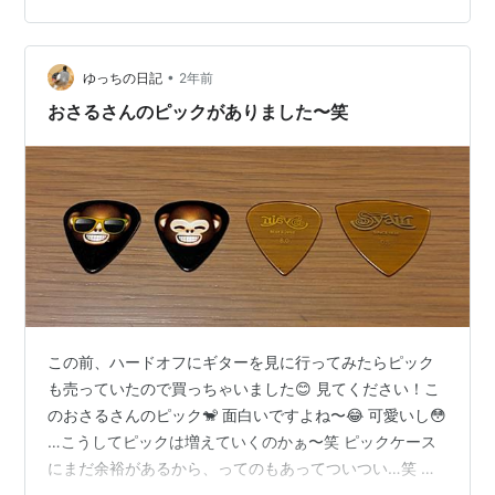
でした。 「速弾きにおいて最高のピックJAZZⅢを使って
いるのだから、他のピックなど評価する必要がない」と
•
何の疑いも持たなかったのです（別に速弾きできないで
ゆっちの日記
2年前
すけどね）。 しかしながら、これが大きな間違いであっ
おさるさんのピックがありました〜笑
たことをアラフォーになって…
この前、ハードオフにギターを見に行ってみたらピック
も売っていたので買っちゃいました😊 見てください！こ
のおさるさんのピック🐒 面白いですよね〜😂 可愛いし😳
…こうしてピックは増えていくのかぁ〜笑 ピックケース
にまだ余裕があるから、ってのもあってついつい…笑 ま
だまだ色んなピックがあるんだろうなぁ〜！！ 別のハー