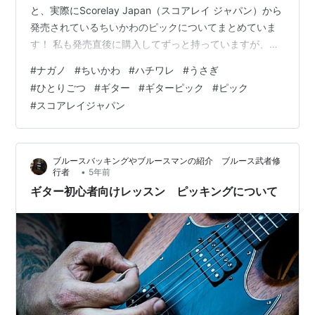
と、実際にScorelay Japan（スコアレイ ジャパン）から
発売されているちいかわのピックについてまとめていま
す！ 私も発売直後に購入してずっと持っていますが、と
ても可愛いピックなのでギターを弾かない方にもオスス
#
ナガノ
#
ちいかわ
#
ハチワレ
#
うさぎ
メです😊 ちいかわ ギターにまつわるエピソード ちいか
#
ひとりごつ
#
ギター
#
ギターピック
#
ピック
わピック／SCORELAY PICKS(スコアレイピックス) ちい
#
スコアレイジャパン
かわ ギターにまつわるエピソード 【2020/5/7】
【2021/4/12】 まさか、うさぎがボトルネック奏法がで
きたとは…😮🎸 そしてなんでスライ…
ブルースバッキングやブルースマンの紹介 ブルース武者修
•
行者
5年前
ギター初心者向けレッスン ピッキングについて