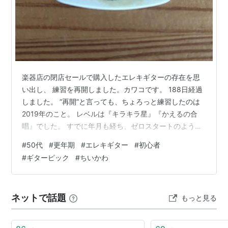
楽器店の閉店セールで購入したエレキギターの存在を思
い出し、 練習を再開しました。カワコです。 188日経過
しました。 “再開”と言っても、ちょろっと練習したのは
2019年のこと。 レベルは『キラキラ星』『かえるの合
唱』でした。 すでに年月も経ち、ゼロスタートのような
ものです。 d-star0708.hateblo.jp d-
#
50代
#
更年期
#
エレキギター
#
初心者
star0708.hateblo.jp 『ちいかわ』のピック ギターピック
#
ギターピック
#
ちいかわ
も自分好みの硬さ・厚さ みたいなものを探してみたいと
思いつつ 以前ネットで購入した 『ちいかわ』のものを使
い続けています。 形はティアドロップが好き。 しかしピ
ネットで話題
もっと見る
ックは消耗品のため トライアングル型の方…