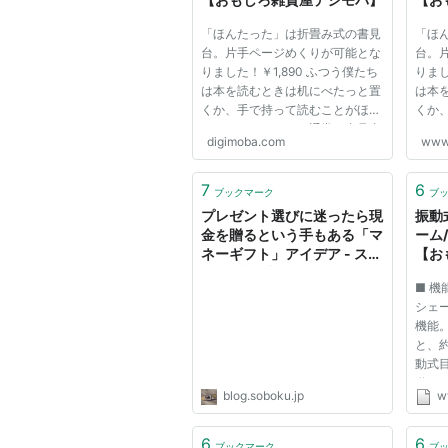
「ほんたった」は折畳み式の書見
「ほ
台。片手ページめくりが可能とな
台。
りました！￥1,890 ふつう僕たち
りまし
は本を読むときは机にべたっと置
は本
くか、手で持って読むことがほと
くか
んどだよね。だから通常は書見台
んど
digimoba.com
www
などは使わない。それが当たり前
など
と思っていた。ところが「ほんた
と思
った」を使ってみるともう手離せ
った
7
6
ブックマーク
ブ
なくなるんだ。 たとえばPCに...
なくな
プレゼント選びに迷ったら現
振動
金を贈るという手もある「マ
ーム
ネーギフト」アイデア - スロ
【お
ーな雑記ブログ
■ 機
シェ
機能
と、
動式
動。
blog.soboku.jp
w
２種
振動
させる
6
6
ブックマーク
ブ