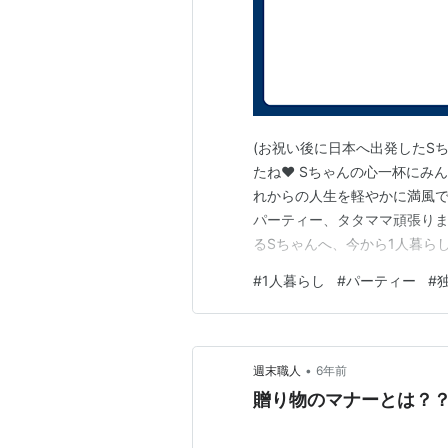
(お祝い後に日本へ出発したS
たね❤️ Sちゃんの心一杯に
れからの人生を軽やかに満風で
パーティー、タタママ頑張りま
るSちゃんへ、今から1人暮ら
きた会が叶ってとても良かった
#
1人暮らし
#
パーティー
#
初めてのパーティーらしいパ
したものが出来た感じで初めて
•
週末職人
6年前
贈り物のマナーとは？