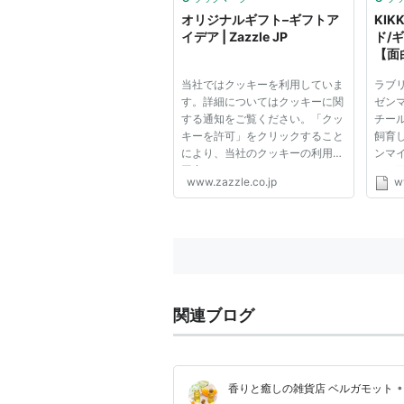
に１
オリジナルギフト–ギフトア
KIK
ー...
イデア | Zazzle JP
ド/
【面
当社ではクッキーを利用していま
ラブ
す。詳細についてはクッキーに関
ゼンマ
する通知をご覧ください。「クッ
チー
キーを許可」をクリックすること
飼育
により、当社のクッキーの利用に
ンマ
同意いただいたこととみなしま
した
www.zazzle.co.jp
w
す。
ザイ
ても
と、
がとっ
関連ブログ
•
香りと癒しの雑貨店 ベルガモット