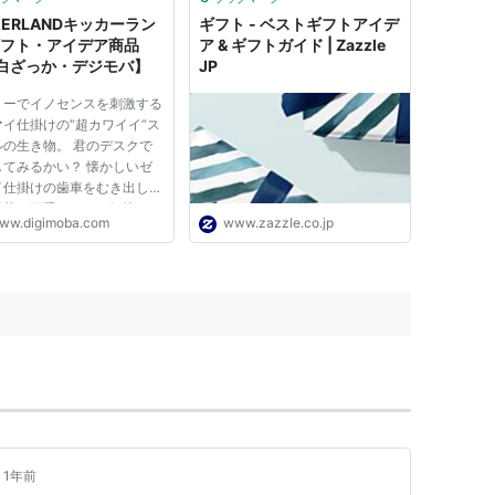
時間アラームを繰り返すスヌ
わけではありません。できるなら
KERLANDキッカーラン
ギフト - ベストギフトアイデ
自分...
ギフト・アイデア商品
ア & ギフトガイド | Zazzle
白ざっか・デジモバ】
JP
リーでイノセンスを刺激する
イ仕掛けの“超カワイイ”ス
ルの生き物。 君のデスクで
してみるかい？ 懐かしいゼ
イ仕掛けの歯車をむき出しに
形状が可愛らしく、軽快にデ
ww.digimoba.com
www.zazzle.co.jp
ンされています。止まってい
カワイイのですが、動き出す
ぎこちないリズミカルな動き
てもユニークでおもしろ...
1年前