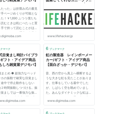
ル「Etsy Gift Finder」 | ラ
んたった」は折畳み式の書見
イフハッカー・ジャパン
片手ページめくりが可能とな
た！￥1,890 ふつう僕たち
を読むときは机にべたっと置
、手で持って読むことがほと
だよね。だから通常は書見台
.digimoba.com
www.lifehacker.jp
は使わない。それが当たり前
っていた。ところが「ほんた
」を使ってみるともう手離せ
6
ックマーク
ブックマーク
るんだ。 たとえばPCに...
式目覚まし時計バイブラ
虹の製造器 レインボーメー
/ギフト・アイデア商品
カー/ギフト・アイデア商品
もしろ雑貨屋デジモバ】
【面白ざっか・デジモバ】
能まとめ ● 超強力なベッド
昔、西の空から真上へ横断するよ
ーカの振動で確実な目覚まし
うな大きな虹を見たことがありま
。途中で停止動作をしない
す。仕事をしている最中でした
約２時間振動しつづける。振
が、しばらく空を眺めていまし
目覚ましでは一番強力な振
た。あんなダイナミックな虹はめ
 ●振動は、連続式と間歇式の
ったになかったなと思い出す度
ww.digimoba.com
www.digimoba.com
類から選ぶことができる。 ●
に、爽やかな風が心の中を吹き抜
とアラーム音を同時に作動
けて行きます。 ですが、残念な
こともできる。 ● ９分毎
ことに、自然の虹はいつも見れる
6
ックマーク
ブックマーク