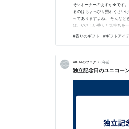
そ✨オーナーのあすか🍀です
るのはちょっぴり照れくさい
ってありますよね。 そんなと
は、やさしい香りと気持ちを
す。 心がふわっとほどける、
#
香りのギフト
#
ギフトアイ
とミニ精油セット 〜読書時間
ょこっと作り方のポイント≫ 
•
AKOAのブログ
6年前
独立記念日のユニコーン