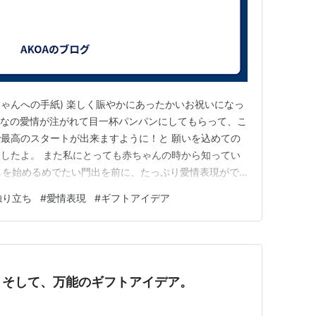
ちゃんへの手紙) 楽しく賑やかにあったかいお祝いになっ
みんなの愛情が注がれて目一杯パンパンにしてもらって、こ
最高のスタートが出来ますように！と 願いを込めての
したよ。 また私にとっても赤ちゃんの時から知ってい
しを始めるめでたい門出を前に、たっぷり愛情表現がで
です！ 参加のみんなが喜んでもらえてホッとしたわ❤️
独り立ち
#
愛情表現
#
ギフトアイデア
ーティーのオーガナイズでドキドキだったけど、イメージ
にしては上出来…
？そして、万能のギフトアイデア。