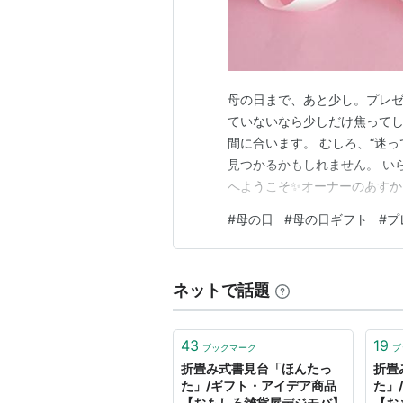
母の日まで、あと少し。プレゼ
ていないなら少しだけ焦ってし
間に合います。 むしろ、“迷
見つかるかもしれません。 いら
へようこそ✨オーナーのあすか
🛁「今日はどの香りにする？
#
母の日
#
母の日ギフト
#
プ
瞬間を贈る」やさしい時間のテ
やすみ前のリラックスギフト 🎁
ネットで話題
43
19
ブックマーク
ブ
折畳み式書見台「ほんたっ
折畳
た」/ギフト・アイデア商品
た」
【おもしろ雑貨屋デジモバ】
【お