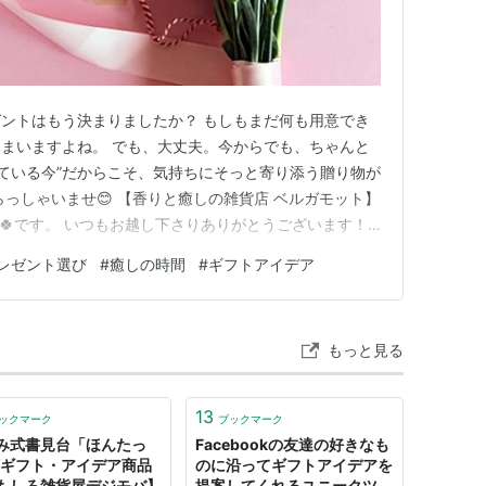
ントはもう決まりましたか？ もしもまだ何も用意でき
まいますよね。 でも、大丈夫。今からでも、ちゃんと
っている今”だからこそ、気持ちにそっと寄り添う贈り物が
っしゃいませ😊 【香りと癒しの雑貨店 ベルガモット】
🍀です。 いつもお越し下さりありがとうございます！
」小さな楽しみを贈るにじいろバスソルト ☕「花が咲く
レゼント選び
#
癒しの時間
#
ギフトアイデア
ィーギフト 👓「がんばる目元に、やさしい休息を」お
 まとめ それ…
もっと見る
13
ックマーク
ブックマーク
み式書見台「ほんたっ
Facebookの友達の好きなも
/ギフト・アイデア商品
のに沿ってギフトアイデアを
もしろ雑貨屋デジモバ】
提案してくれるユニークツー