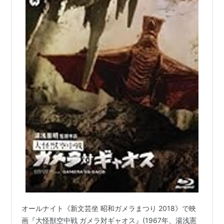
オールナイト《新文芸坐 昭和ガメラまつり 2018》で映
画『大怪獣空中戦 ガメラ対ギャオス』(1967年、湯浅憲