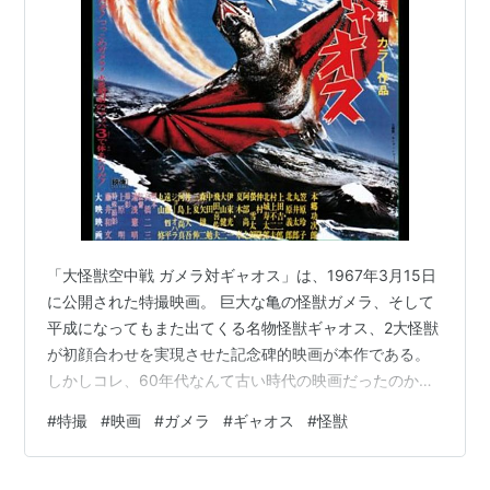
また平成ガメラにおいても登場。
かつて地球上に存在していた高度文明人達が行った遺伝
子実験により、誤って誕生した生物。武器の超音波メス
や、家畜や人間を襲って食べる性格はそのまま受け継が
れた。また雌雄同体なので、単体でいくらでも繁殖が可
能という恐るべき生物。
「大怪獣空中戦 ガメラ対ギャオス」は、1967年3月15日
に公開された特撮映画。 巨大な亀の怪獣ガメラ、そして
平成になってもまた出てくる名物怪獣ギャオス、2大怪獣
が初顔合わせを実現させた記念碑的映画が本作である。
しかしコレ、60年代なんて古い時代の映画だったのか。
もっと最近のかと思った。平成版ガメラでギャオスと対
#
特撮
#
映画
#
ガメラ
#
ギャオス
#
怪獣
峙したのだって大昔のことだが、それよりもずっと古い
1967年ってとんでもなく昔のことじゃないか。 なんかす
ごいなぁ。こんなにも昔から楽しく格好良い特撮魂が映