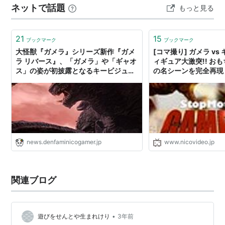
ネットで話題
もっと見る
画界を盛り上げていたのか～。先人達には拍手と共に感
謝を。 本作がこの11月にYouTubeで無料公開された。タ
ダ見出来るならめっ…
21
15
ブックマーク
ブックマーク
大怪獣『ガメラ』シリーズ新作『ガメ
[コマ撮り] ガメラ vs
ラ リバース』、「ガメラ」や「ギャオ
ィギュア大激突!! お
ス」の姿が初披露となるキービジュア
の名シーンを完全再現
ルが公開。1989年の日本を舞台に少年
たちの「怪獣の夏」を描く
news.denfaminicogamer.jp
www.nicovideo.jp
関連ブログ
•
遊びをせんとや生まれけり
3年前