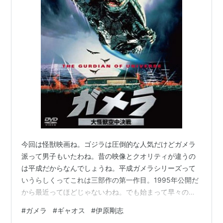
今回は怪獣映画ね。ゴジラは圧倒的な人気だけどガメラ
派って男子もいたわね。昔の映像とクオリティが違うの
は平成だからなんでしょうね。平成ガメラシリーズって
いうらしくってこれは三部作の第一作目。1995年公開だ
から最近ってほどじゃないわね。でも始まって早々のプ
ルトニウムが海に流れ出たらなんてのは妙に生々しいわ
#
ガメラ
#
ギャオス
#
伊原剛志
よね。昭和のガメラってあまり見たことないんだけど、