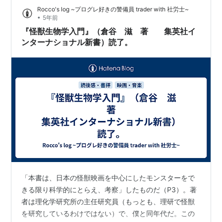
Rocco's log ~プログレ好きの警備員 trader with 社労士~
登場し子供心に特別感のあった「勾玉」。 上層部の厳命
•
5年前
で可愛げの…
『怪獣生物学入門』（倉谷 滋 著 集英社イ
ンターナショナル新書）読了。
「本書は、日本の怪獣映画を中心にしたモンスターをで
きる限り科学的にとらえ、考察」したものだ（P3）。著
者は理化学研究所の主任研究員（もっとも、理研で怪獣
を研究しているわけではない）で、僕と同年代だ。この