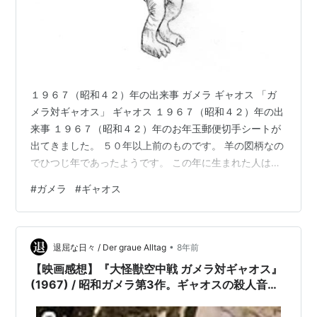
１９６７（昭和４２）年の出来事 ガメラ ギャオス 「ガ
メラ対ギャオス」 ギャオス １９６７（昭和４２）年の出
来事 １９６７（昭和４２）年のお年玉郵便切手シートが
出てきました。 ５０年以上前のものです。 羊の図柄なの
でひつじ年であったようです。 この年に生まれた人は５
３歳ですね。 公害問題が大きく取り上げられた年です。
#
ガメラ
#
ギャオス
富山県神通川流域のイタイイタイ病、 新潟県阿賀野川の
第２水俣病、 いずれも工場の廃水による公害問題です。
さらに、三重県四日市ぜんそく問題が提訴されていま
•
す。 国は公害対策基本法を制定し、公害問題に取り組む
退屈な日々 / Der graue Alltag
8年前
ようになりました。 私は田舎に住んでおり、 まして小学
【映画感想】『大怪獣空中戦 ガメラ対ギャオス』
生だったので 実感と…
(1967) / 昭和ガメラ第3作。ギャオスの殺人音波
がスゴい