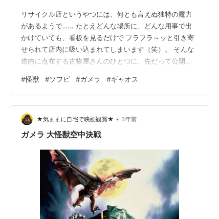
リサイクル店というやつには、何とも言えぬ独特の魔力
があるようで…… たとえどんな場所に、どんな用事で出
かけていても、看板を見るだけで フラフラ～ッと引き寄
せられて店内に吸い込まれてしまいます（笑）。 そんな
道内に点在する古物屋さんのひとつに、先だって公開さ
れたばかりの新作アニメ 『ガールズ＆パンツァー最終章
#
怪獣
#
ソフビ
#
ガメラ
#
ギャオス
第四話』の鑑賞後にお邪魔しまして…… その店頭にて見
つけました「お宝」のひとつが、こちら。 その名も「ガ
メラ ソフトフィギュアVol２」版、超音波怪獣・宇宙ギャ
•
オス！ 完成品フィギュアブーム華やかりし２００３年に
★気ままに自宅で映画観賞★
3年前
セガプライズからリリースされた、 ゲームセンターでの
ガメラ 大怪獣空中決戦
クレーンゲーム用景品フィギ…