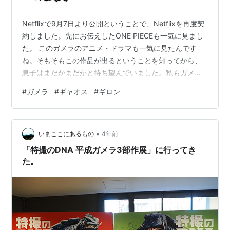
Netflixで9月7日より公開ということで、Netflixを再度契
約しました。先にお伝えしたONE PIECEも一気に見まし
た。 このガメラのアニメ・ドラマも一気に見たんです
ね。そもそもこの作品が出るということを知ってから、
息子はまだかまだかと待ち望んでいました。私もガメラ
は大好きなのですが、アニメだしなあ、と言う感じもし
#
ガメラ
#
ギャオス
#
ギロン
ていたんですね。実際は３D映像をふんだんにつかった映
画でした。Netflixで後悔していたウルトラマンと同じよ
うな絵の感じですね。 tails-of-devil.hatenablog.com こ
•
のウルトラマンとは違うのは、人間キャラクターです
いまここにあるもの
4年前
ね。ウルトラマンはおそらく人が演…
「特撮のDNA 平成ガメラ3部作展」に行ってき
た。