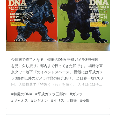
今週末で終了となる「特撮のDNA 平成ガメラ3部作展」
を見に久し振りに都内まで行ってきた私です。 場所は東
京タワー地下1Fのイベントスペース。 階段には平成ガメ
ラ3部作以外のガメラ作品の紹介あり。 当日券一般1700
円。入場特典で「特製うちわ」を頂く。 入り口には今年
旅だった特撮映画にゆかりのある方々のパネル…合掌。
#
特撮のDNA
#
平成ガメラ三部作
#
ガメラ
概要説明。 記念すべきシリーズ1作目にして怪獣映画の新
#
ギャオス
#
レギオン
#
イリス
#
特撮
#
怪獣
時代を作ったG1。 ガメラヘッド。 樋口真嗣さん当時28
歳で、あの特撮シーンの数々を作り上げたとか凄すぎ
る。 あの当時『BLUE SEED』と共にキーアイテムとして