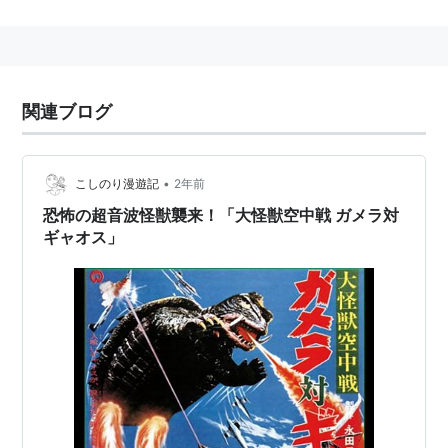
怪獣
リスト::怪獣
1967年『大怪獣空中戦 ガメラ対ギャオス』で初登場
した怪獣。長らく地底に潜んでいたが、富士火山帯の活
関連ブログ
発化によって復活を遂げる。
最大の武器は口から発する超音波メス。二股に分かれた
首の骨に泣き声を共鳴させ、そのエネルギーを一転集中
•
こしのり漫遊記
2年前
させることにより目標物を破壊および切断することが可
恐怖の超音波怪獣襲来！「大怪獣空中戦 ガメラ対
能。鋼鉄はもちろんのこと、弾丸が通じないガメラの腕
ギャオス」
すら傷をつけてしまうほど。性格は凶暴凶悪。また肉食
であり、家畜や人間を次々と襲っては食べていた。空腹
や怒りを覚える等の感情が高まると、身体から緑色の光
を発することがある。
だが夜行性ゆえ強力な光は苦手で、とりわけ紫外線が最
大の弱点であり、長時間照射されると細胞組織が壊れ始
めてしまう。