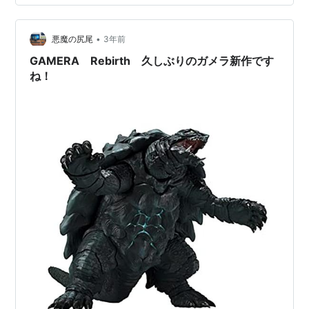
これは大人向けって感じで何回か見たわ。相手がギャオ
スってのもあるかしら。宿敵って感じがするのよね。ジ
•
ョーと力石みたいな感じで。その武器が超音波メス。こ
悪魔の尻尾
3年前
れが凄いのよ。まるで石川五右衛門の斬鉄剣みたい。お
GAMERA Rebirth 久しぶりのガメラ新作です
まけに飛ぶでしょ。だから亀の歩みのようじゃケン…
ね！