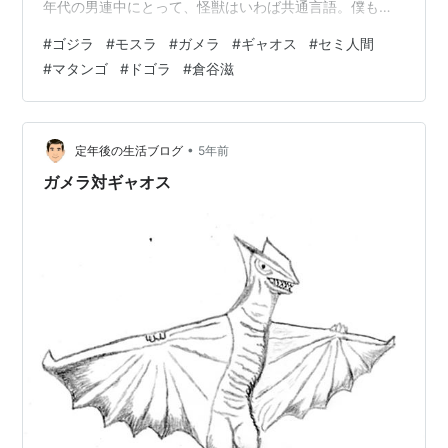
年代の男連中にとって、怪獣はいわば共通言語。僕も本
書に出てくる怪獣は、ほぼすべて知っていた（だからど
#
ゴジラ
#
モスラ
#
ガメラ
#
ギャオス
#
セミ人間
うした、と言われそうだが）。 本書の内容を、ほんの少
#
マタンゴ
#
ドゴラ
#
倉谷滋
し、簡単に紹介しよう。その前に、本書は、映画畑の人
が考え出した怪獣を学者が生物学的に解説するのだか
ら、まず、こうした前提を受け入れて、一緒に遊べる読
者であることが必要かもしれない。 １ ゴジラにはなぜ自
•
定年後の生活ブログ
5年前
衛隊の武器が通用しないのか（P44） 『ゴジ…
ガメラ対ギャオス