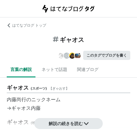
はてなブログ トップ
ギャオス
このタグでブログを書く
言葉の解説
ネットで話題
関連ブログ
ギャオス
(
スポーツ
)
【
ぎゃおす
】
内藤尚行
のニックネーム
→
ギャオス内藤
ギャオス
(
映画
)
【
ぎゃおす
解説の続きを読む
】