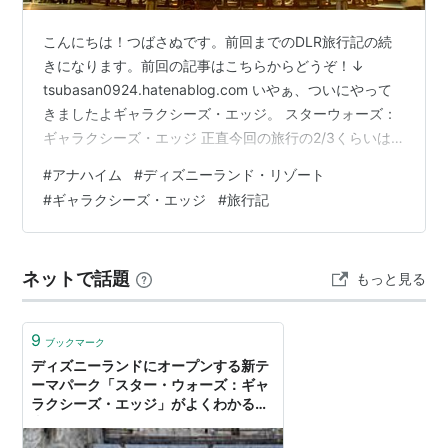
こんにちは！つばさぬです。前回までのDLR旅行記の続
きになります。前回の記事はこちらからどうぞ！↓
tsubasan0924.hatenablog.com いやぁ、ついにやって
きましたよギャラクシーズ・エッジ。 スターウォーズ：
ギャラクシーズ・エッジ 正直今回の旅行の2/3くらいは
これが目的と言っても過言ではありません。ついにディ
#
アナハイム
#
ディズニーランド・リゾート
ズニーランドに大規模なスター・ウォーズのエリアが完
#
ギャラクシーズ・エッジ
#
旅行記
成するということを聞いて以来、行くことのできる日を
心待ちにしていました。 日本から連れてきたサラマンダ
ーと一緒に どのくらい楽しみにしていたかというと、今
ネットで話題
もっと見る
まで映画全作とドラマの一部しか見ていなかった自分
が、全133話に…
9
ブックマーク
ディズニーランドにオープンする新テ
ーマパーク「スター・ウォーズ：ギャ
ラクシーズ・エッジ」がよくわかる写
真＆ムービーまとめ