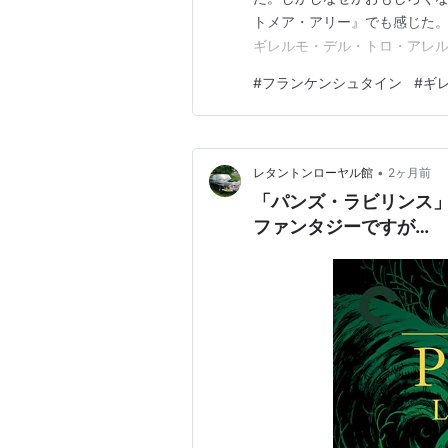
トメア・アリー』でも感じた
ギレルモ・デル・トロ・アレ
反応する。そしてギレルモ・
#
フランケンシュタイン
#
ギ
さ」だと思う。打算が見え隠
く。 たとえばタランティーノ
•
レタントンローヤル館
2ヶ月前
「パンズ・ラビリンス
ファンタジーですが…