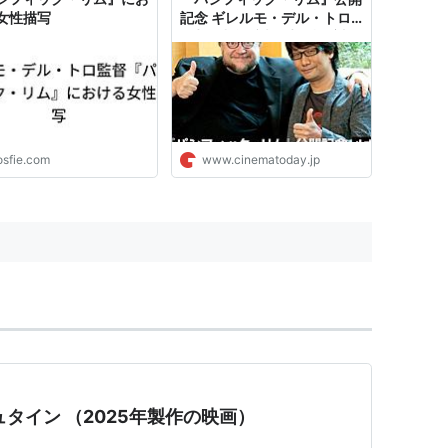
女性描写
記念 ギレルモ・デル・トロ
監督×小島秀夫監督 特別対
談！｜シネマトゥデイ
osfie.com
www.cinematoday.jp
タイン （2025年製作の映画）