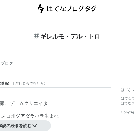
ギレルモ・デル・トロ
連ブログ
(
映画
)
【
ぎれるもでるとろ
】
はてな
はてな
家、ゲームクリエイター
はてな
Copyrig
ハリスコ州グアダラハラ生まれ
解説の続きを読む