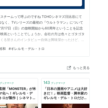
（2007） 声の出演
スチームって呼ぶのですね TOHOシネマズ日比谷にて
作総指揮
はなく、TVシリーズの最初の『ウルトラマン』について
ラッド・アンド・アイアン
（2007）＜TVM＞ 製作
）7月17日（日）の放映開始から60周年ということを記念
 監督、脚本、製作
ー映画ということでしょうか。会社の方は色々とゴタゴタ
ード・オブ・ストームス
（2006）＜TVM＞ 製作
てくる皆さんのインタビュー自体は興味深かったけど、ド
本、原案
こに向かっているのか、何を伝えようとしているのかのと
裕和
#
ギレルモ・デル・トロ
かっというか、単にインタビューを聞いているだけの状態
ーカイブシリ…
1） 監督、脚本、製作
もっと見る
、原案
143
ブックマーク
ブックマーク
直樹「MONSTER」が米
「日本の漫画やアニメは大好
マ化へ！ギレルモ・デ
きだ！」映画監督・脚本家の
トロが製作｜シネマトゥ
ギレルモ・デル・トロだけど
何か質問ある？：海外の反応
: すらるど - 海外の反応