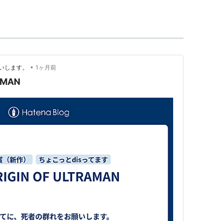
イジング
（2018） 製作
017） 製作、原案、脚本、監督
 監督、製作、脚本
•
いします。
1ヶ月前
 脚本
AMAN
13） 脚本
監督、脚本
012） 製作総指揮
12） 脚本
 製作総指揮、声の出演
製作、脚本
揮
ミー
（2008） 監督、脚本、原案
総指揮