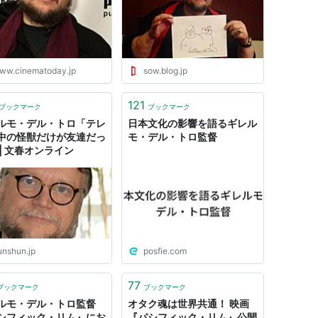
017） 作品賞、監督賞
ww.cinematoday.jp
sow.blog.jp
017） オリジナル脚本
 オリジナル脚本賞
121
ブックマーク
ブックマーク
ルモ・デル・トロ「テレ
日本文化の影響を語るギレル
中の怪獣だけが友達だっ
モ・デル・トロ監督
 | 文春オンライン
ル・トロ,チャック・ホーガン,大森望
早川書房
10
（ソフトカバー）
ク
: 18回
unshun.jp
posfie.com
グ (10件) を見る
77
ブックマーク
ブックマーク
ルモ・デル・トロ監督
オタク魂は世界共通！ 映画
シフィック・リム』にお
『パシフィック・リム』公開