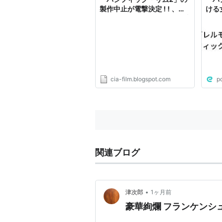
製作中止が電撃決定 ! ! 、ク
ける
ランクイン目前にして、掟破
りの「キングコング対ゴジ
ラ」の余波を食らったギレル
モ・デル・トロ監督が災難 !
!
cia-film.blogspot.com
p
関連ブログ
•
津次郎
1ヶ月前
豪華絢爛 フランケンシュ