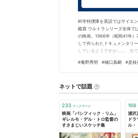
ルドandクルシ
（2008） 製作
ダイアリー・オブ・ザ・デッド
科学特捜隊を英語ではサイエン
永遠のこどもたち
（2007） 製
鑑賞 ウルトラシリーズ全体で
ヘルボーイ アニメイテッド ブ
の映画。1966年（昭和41年
パンズ・ラビリンス
（2006）
して作られたドキュメンタリ
ヘルボーイ アニメイテッド ソ
しているようですが……。 出
ヘルボーイ
（2004） 監督、脚
キュメンタリー映画としてど
#
庵野秀明
#
樋口真嗣
#
是枝
いう核を感じることができな
タブロイド
（2004） 製作
だったと言いましょうか。 ア
ブレイド2
（2002） 監督
デビルズ・バックボーン
（200
ネットで話題
ミミック
（1997） 監督、脚本
クロノス
（1992）
233
168
ブックマーク
映画「パシフィック・リム」
浦沢
アカデミー賞
ギレルモ・デル・トロ監督の
ドラ
すさまじいスケッチ集
ル・
デイ
受賞