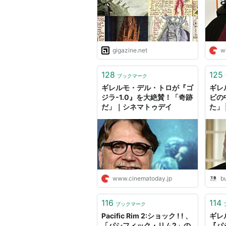
シェイプ・オブ・ウォーター
（2
候補
gigazine.net
w
シェイプ・オブ・ウォーター
（2
パンズ・ラビリンス
（2006）
128
125
ブックマーク
ギレルモ・デル・トロが『ゴ
ギレ
著書
ジラ-1.0』を大絶賛！「奇跡
ビの
だ」｜シネマトゥデイ
た」
ザ・ストレイン
作者:
ギレルモ・デ
出版社/メーカー:
発売日:
2009/09/
メディア:
単行本
購入
: 1人
クリッ
www.cinematoday.jp
b
この商品を含むブロ
116
114
ブックマーク
Pacific Rim 2:ショック ! ! 、
ギレ
「パシフィック・リム2」の
『パ