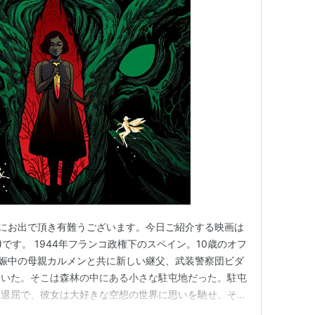
)にお出で頂き有難うございます。今日ご紹介する映画は
)です。 1944年フランコ政権下のスペイン。10歳のオフ
妊娠中の母親カルメンと共に新しい継父、武装警察団ビダ
ていた。そこは森林の中にある小さな駐屯地だった。駐屯
ら退屈で、彼女は大好きな空想の世界に思いを馳せ、その
身と思われるナナフシの姿を見つけるのだった… 妖精