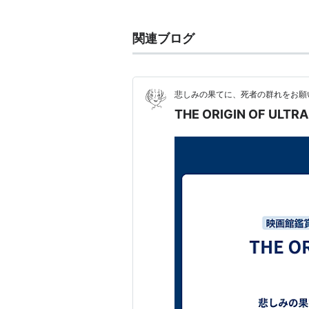
主な作品
関連ブログ
パシフィック・リム：アップラ
シェイプ・オブ・ウォーター
（2
クリムゾン・ピーク
（2015）
悲しみの果てに、死者の群れをお願
ホビット 決戦のゆくえ
（2014）
THE ORIGIN OF ULTR
ホビット 竜に奪われた王国
（20
パシフィック・リム
（2013） 
MAMA
（2013）製作総指揮
不思議の国のガーディアンズ
（2
ホビット 思いがけない冒険
（20
長ぐつをはいたネコ
（2011）
ダーク・フェアリー
（2011） 
スプライス
（2009） 製作総指
ヘルボーイ／ゴールデン・アー
アライブ
（2008）＜未＞ 製作