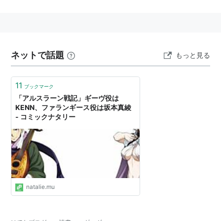
剣や弓など武器の扱いに優れ、特に弓術は神業的な腕前
を誇る。第一次アトロパテネ会戦でパルス王国軍が大敗
し、王都
エクバターナ
が
ルシタニア
軍に包囲された際、
ルシタニアの捕虜となり拷問を受けていた万騎長シャプ
ネットで話題
もっと見る
ールの「味方の矢で死にたい」との意を受け、遠い城壁
の上から放った一矢で眉間を射抜いて射殺した。その後
11
ブックマーク
王都を抜け出し、
ファランギース
との出会いを経て、な
「アルスラーン戦記」ギーヴ役は
りゆきで
アルスラーン
陣営に加わることになる。
KENN、ファランギース役は坂本真綾
- コミックナタリー
natalie.mu