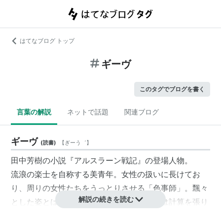
はてなブログ トップ
ギーヴ
このタグでブログを書く
言葉の解説
ネットで話題
関連ブログ
ギーヴ
(
読書
)
【
ぎーう゛
】
田中芳樹の小説『アルスラーン戦記』の登場人物。
流浪の楽士を自称する美青年。女性の扱いに長けてお
り、周りの女性たちをうっとりさせる「色事師」。飄々
解説の続きを読む
とした姿とは裏腹に、洞察力は鋭く、裏では計算を張り
巡らせている策略家でもある。