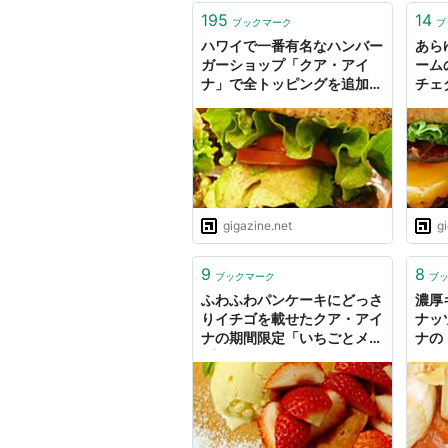
195
14
ブックマーク
ブ
ハワイで一番有名なハンバー
あら
ガーショップ「クア・アイ
ーム
ナ」で全トッピングを追加し
チェ
て超ド級サイズにしてみた
厚切
ガー
てき
gigazine.net
g
9
8
ブックマーク
ブ
ふわふわパンケーキにどっさ
濃厚
りイチゴを載せたクア・アイ
ナッ
ナの期間限定「いちごとメー
ナの
プルのパンケーキ」を食べて
ケー
みました