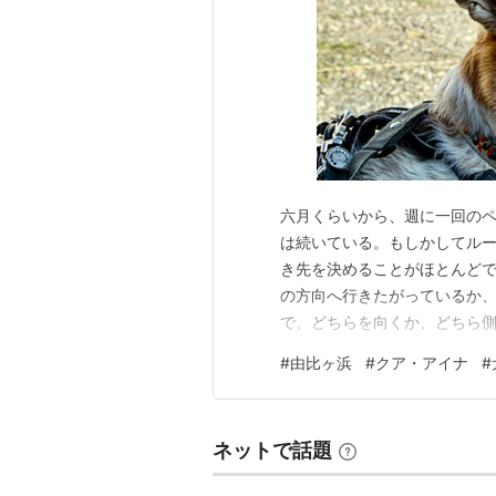
六月くらいから、週に一回の
は続いている。もしかしてルー
き先を決めることがほとんど
の方向へ行きたがっているか
で、どちらを向くか、どちら側
のです！（意志強な背中） そ
#
由比ヶ浜
#
クア・アイナ
#
に示される。家を出てすぐに
婦で情報共有する。「今朝、
ネットで話題