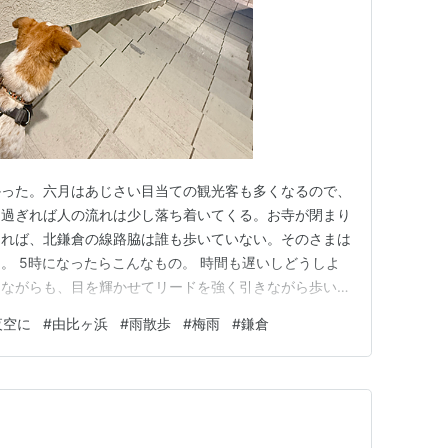
かった。六月はあじさい目当ての観光客も多くなるので、
を過ぎれば人の流れは少し落ち着いてくる。お寺が閉まり
なれば、北鎌倉の線路脇は誰も歩いていない。そのさまは
。 5時になったらこんなもの。 時間も遅いしどうしよ
しながらも、目を輝かせてリードを強く引きながら歩いて
て行く覚悟が芽生えてくる。 亀ケ谷坂をさっそうとゆ
夜空に
#
由比ヶ浜
#
雨散歩
#
梅雨
#
鎌倉
に就くかの地点は二箇所ほどある。その場所でユクは海
とかそちらへ行こうとする…