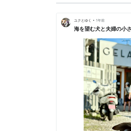
•
ユクとゆく
1年前
海を望む犬と夫婦の小