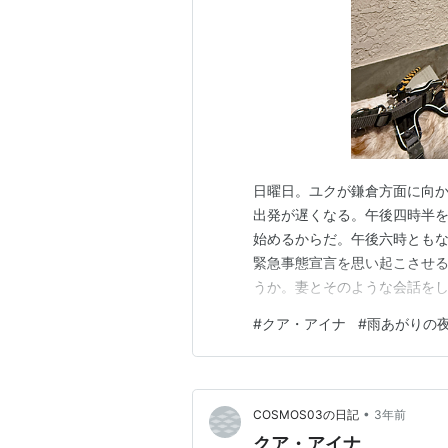
日曜日。ユクが鎌倉方面に向
出発が遅くなる。午後四時半
始めるからだ。午後六時とも
緊急事態宣言を思い起こさせる
うか。妻とそのような会話を
いる犬を見ていると、海へ連れ
#
クア・アイナ
#
雨あがりの
くユク坊。 海へ行くか、帰路
の方向へと身体ごと寄せてなん
•
COSMOS03の日記
3年前
クア・アイナ