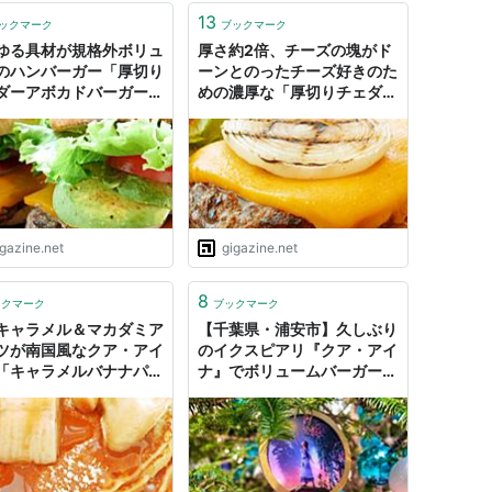
13
ックマーク
ブックマーク
ゆる具材が規格外ボリュ
厚さ約2倍、チーズの塊がド
のハンバーガー「厚切り
ーンとのったチーズ好きのた
ダーアボカドバーガー＆
めの濃厚な「厚切りチェダー
りチェダーベーコンバー
チーズバーガー」をクア・ア
」をクア・アイナで食べ
イナで食べてきた
た
igazine.net
gigazine.net
8
ックマーク
ブックマーク
キャラメル＆マカダミア
【千葉県・浦安市】久しぶり
ツが南国風なクア・アイ
のイクスピアリ『クア・アイ
「キャラメルバナナパン
ナ』でボリュームバーガーラ
キ」を食べてみた
ンチ - 旅のRESUME