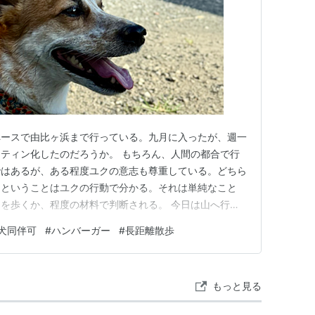
ペースで由比ヶ浜まで行っている。九月に入ったが、週一
ティン化したのだろうか。 もちろん、人間の都合で行
ではあるが、ある程度ユクの意志も尊重している。どちら
、ということはユクの行動で分かる。それは単純なこと
を歩くか、程度の材料で判断される。 今日は山へ行く
ろそろ海へ行きたい、という意思表示は五日置きくらい
犬同伴可
#
ハンバーガー
#
長距離散歩
鎌倉方面に走ろうとするのだ。その兆候が見られたら、夫
ユクは鎌倉方面に行きたがってい…
もっと見る