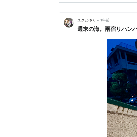
•
ユクとゆく
1年前
週末の海。雨宿りハン