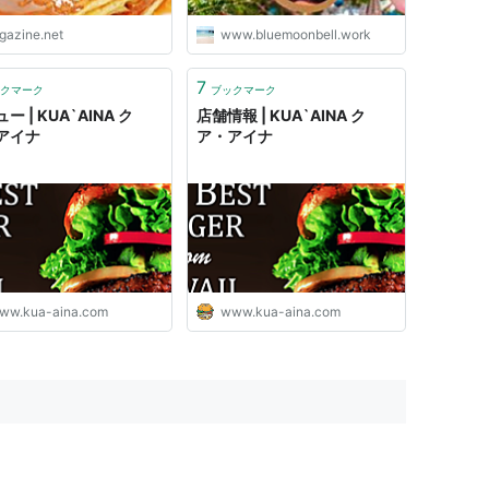
igazine.net
www.bluemoonbell.work
7
クマーク
ブックマーク
ー | KUA`AINA ク
店舗情報 | KUA`AINA ク
アイナ
ア・アイナ
ww.kua-aina.com
www.kua-aina.com