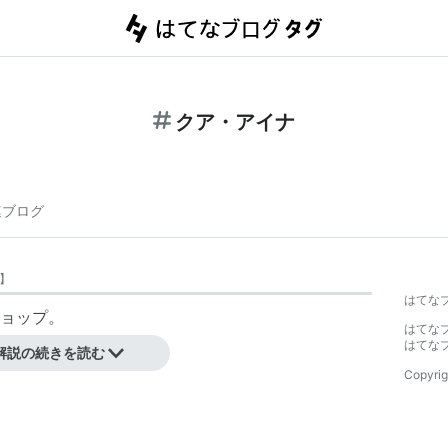
クア・アイナ
連ブログ
】
はてな
ョップ。
はてな
参照のこと。
はてな
解説の続きを読む
Copyrig