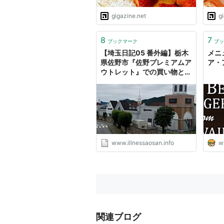
gigazine.net
g
8
7
ブックマーク
ブッ
【埼玉日記05 番外編】栃木
メニュ
県佐野市『佐野プレミアムア
ア・
ウトレット』での買い物と
『クア・アイナ』でのランチ
のお話。 - 食べるをいかすラ
イオン
www.illnessaosan.info
w
関連ブログ