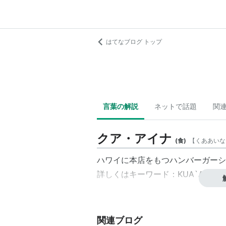
はてなブログ トップ
言葉の解説
ネットで話題
関
クア・アイナ
(
食
)
【
くああいな
ハワイに本店をもつハンバーガーシ
詳しくは
キーワード
：
KUA`AINA
を
関連ブログ