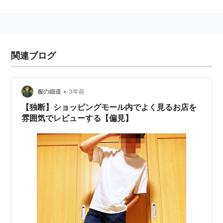
ラリア発祥でアメリカ国籍の企業として珍しいケースで
も知られていた。
なお、近年増加傾向にあるファストファッションブラン
ドの影響もあり経営悪化、2015年9月9日付で破産申
関連ブログ
請。
クイックシルバー
•
服の細道
3年前
(
マンガ
)
【
くいっくしるばー
】
【独断】ショッピングモール内でよく見るお店を
X-Menに登場するミュータント。時速800kmで移動で
雰囲気でレビューする【偏見】
きる。
本名はピエトロ・マキシモフ。
双子の姉ワンダと共にジプシーのマキシモフ夫妻の元に
預けられるが、ジプシーへの迫害と子供のために盗みを
働いた養父の罪により住んでいた家を焼かれ、二人きり
の放浪生活に。その後、姉の能力の芽生えと共に魔女狩
りに遭っていたところをマグニートーに助けられ、姉と
共に「ブラザーフッド・オブ・イビル・ミュータンツ」