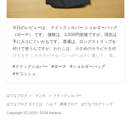
今日のレビューは、 クイックシルバー ショルダーバッグ
（ポーチ） です。 価格は、3,500円前後ですが、現在は
手に入りにくいかもです。 普通は、ロングストラップを
付けて使うんですが、わたしは、 小さめのカラビナを付
けてます このカラビナをパンツのベルトに通して、 装着
しているところ こんな感じで、iPhone 12 miniのケース
#
クイックシルバー
#
ポーチ
#
ショルダーバッグ
として使っとります。 かなり前に mo-gadget-no-
#
サコッシュ
fan.hatenablog.com これを買ったんですが、現在は使っ
とりません。 それは、 ・ホックが外れるとポーチが落ち
てしまう ・スリなどの盗難の恐れがある からなんです
はてなブログ
>
マンガ
>
クイックシルバー
ね。 このまま使わないのは、…
はてなブログ タグとは
ヘルプ
開発ブログ
はてなブログトップ
Copyright (C) 2001-
2026
Hatena.