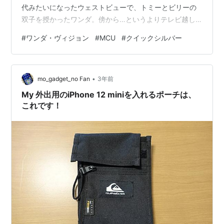
代みたいになったウェストビューで、トミーとビリーの
双子を授かったワンダ。傍から…というよりテレビ越し
に観たら、様々なトラブルに見舞われながらも、家族の
#
ワンダ・ヴィジョン
#
MCU
#
クイックシルバー
時間を謳歌しようと試行錯誤してる風な二人。 他方、ウ
ェストビューのすぐ外。SWORDの前線拠点では、開放さ
れたモニカの情報と合わせ、ワンダのこれまでの奇行が
•
暴かれていた。一週間ほど前、ワンダはヴィジョンの遺
mo_gadget_no Fan
3年前
体を奪取、ウェストビューに駆け込むと街ごと封鎖した
My 外出用のiPhone 12 miniを入れるポーチは、
らしい。ワンダを擁護したいモニカ、し…
これです！