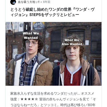
•
血を吸う大地ッ!!
6年前
とうとう破綻し始めたワンダの世界『ワンダ・ヴ
ィジョン』S1EP5をザックリとレビュー
家族水入らずな生活を求めるワンダだったが… オススメ
強度：★★★★☆ 冒頭の赤ちゃんヴィジョンを見て「そ
うはならねーだろ」とツッコミ。時代は再び移ろい'80年