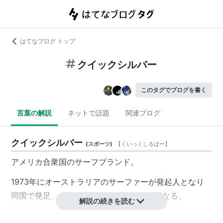
はてなブログ トップ
クイックシルバー
このタグでブログを書く
言葉の解説
ネットで話題
関連ブログ
クイックシルバー
(
スポーツ
)
【
くいっくしるばー
】
アメリカ合衆国のサーフブランド。
1973年にオーストラリアのサーファーが発起人となり
同国で発足、その後世界展開を行うようになる。
解説の続きを読む
またニューヨーク証券取引所へ株式上場、当時オースト