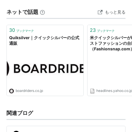
のセレクトショップに行く人は、よほどの服好きだけで
ネットで話題
もっと見る
すからね。ただ、量販店でもお洒落は出来ます。が、お
店選びは慎重になるべきです。 てなわけで今回は暇が…
30
23
ブックマーク
ブックマーク
Quiksilver｜クイックシルバーの公式
米クイックシルバーが
通販
ストファッションの台
（Fashionsnap.com
ース
boardriders.co.jp
headlines.yahoo.co.j
関連ブログ