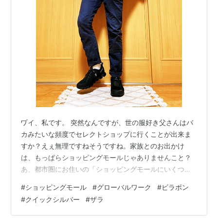
へ参入。その後、X-メンとの戦いを続けていくうちに正
義に目覚め、アベンジャーズへと加わった。
ヷイ、私です。 突然なんですが、世の服好き父さんはバ
カみたいな頻度でセレクトショップに行くことが出来ま
すか？えぇ無理ですねそうですね。家族とのお出かけ
は、もっぱらショッピングモールじゃありませんこと？
あ、都市圏にお住いの「ショッピングモールにいくつも
素敵なセレクトショップが立ち並んでます系」の人は、
#
ショッピングモール
#
グローバルワーク
#
ビラボン
もう好きにしてください。羨ましいなこんちくしょ
#
クイックシルバー
#
ザラ
う…。 私のように地方の人間は、ショッピングモール内
でしかお洒落を探求することが出来んのですよ！路面店