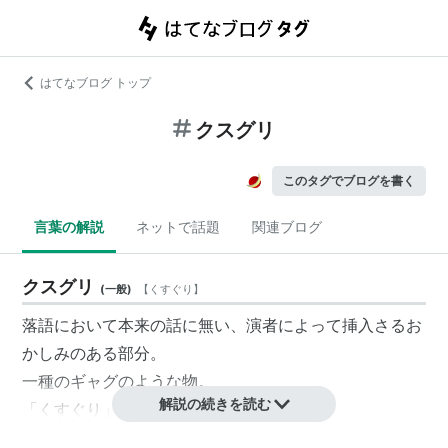
はてなブログ トップ
クスグリ
このタグでブログを書く
言葉の解説
ネットで話題
関連ブログ
クスグリ
(
一般
)
【
くすぐり
】
落語において本来の話に無い、演者によって挿入さるお
かしみのある部分。
一種のギャグのような物。
解説の続きを読む
「くすぐり」とも。