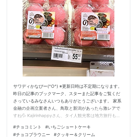
サワディかなぴー(^O^) ※更新日時は不定期になります。
昨日の記事のブックマーク、スターまた記事をご覧くだ
さっているみなさんいつもありがとうございます。 家系
金融の企画立案者さん、鳥取と新潟があったら激レアで
すね💦 Kajirinhappyさん、タイ人観光客は地方旅行も楽
しんでいるみたいですね～ Shivaさん、ですよ～タイみ
#
チョコミント
#
いちごショートケーキ
たいな超親日国の話題をもっと取り上げて欲しいです。
#
チョコブラウニー
#
クッキー＆クリーム