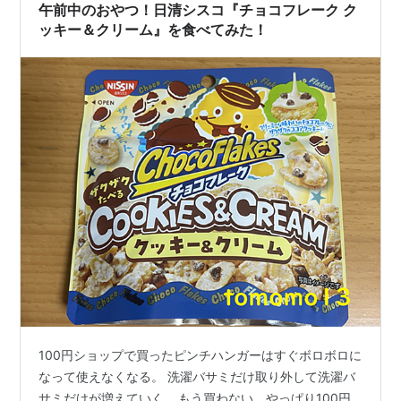
す」。し、しまった…ホームページをよく見れば確かに
午前中のおやつ！日清シスコ『チョコフレーク ク
書いてあったの…
ッキー＆クリーム』を食べてみた！
100円ショップで買ったピンチハンガーはすぐボロボロに
なって使えなくなる。 洗濯バサミだけ取り外して洗濯バ
サミだけが増えていく… もう買わない、やっぱり100円