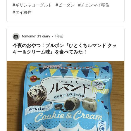
さて、タイを含め海外暮らしをしていると、日常生活の
#
ギリシャヨーグルト
#
ピータン
#
チェンマイ移住
中で日本では目にしない物やその国ならではの物などを
#
タイ移住
目にします。 私がいつも利用しているMAYA内のリンピ
ンスーパーでも、そんなものを多く目にします。 野菜ひ
とつとって…
•
tomomo13’s diary
1年前
今夜のおやつ！ブルボン『ひとくちルマンド クッ
キー＆クリーム味』を食べてみた！