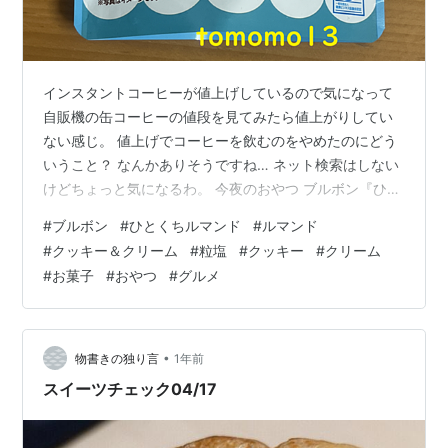
インスタントコーヒーが値上げしているので気になって
自販機の缶コーヒーの値段を見てみたら値上がりしてい
ない感じ。 値上げでコーヒーを飲むのをやめたのにどう
いうこと？ なんかありそうですね… ネット検索はしない
けどちょっと気になるわ。 今夜のおやつ ブルボン『ひと
くちルマンド クッキー＆クリーム味』です。 パッと見た
#
ブルボン
#
ひとくちルマンド
#
ルマンド
感じ色がチョコミントのパッケージだと思って買わない
#
クッキー＆クリーム
#
粒塩
#
クッキー
#
クリーム
ぞ！と決めたんだけど、コンビニに新しいお菓子が見当
#
お菓子
#
おやつ
#
グルメ
たらなかったのでブログ用に仕方なく買おうと手に取っ
たら味が違っていたのでホッとしたtomomo13。 普通に
買ってきました。笑 チョコミントが好きな人ごめんね。
無理だわ… リンク 『ひ…
•
物書きの独り言
1年前
スイーツチェック04/17