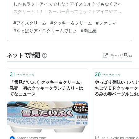
しかもラクトアイスでもなくアイスミルクでもなくアイ
スクリーム！！！スーパー言ってもラクトアイスやアイ
スミルク、氷菓が多くてアイスクリーム表示のものって
#
アイスクリーム
#
クッキー＆クリーム
#
ファミマ
限られてるよね ハーゲンダッツとかレディーボーデン、
#
やっぱりアイスクリームでしょ
#
満足感
パルム、ピノなど一見高そうなものばかりで手にするの
ためらうけどやっぱりアイスクリームが最高なのよ ファ
ミマにもハーゲンダッツとかピノおいてるのは見かける
ネットで話題
もっと見る
けど値段とか内容量、トータルの満足感で比較してやっ
ぱりファミマのクッキー＆クリームだってなる …
31
26
ブックマーク
ブックマーク
「雪見だいふく クッキー＆クリーム」
やっぱり美味い！ハリ
発売 初のクッキークランチ入り - は
ちごＶＥＲクッキーク
てなニュース
るみの春ベーグルにお
極のメロンパン！ - 
(shinの関西食べ歩き)
hatenanews.com
shin-hyde.muragon.