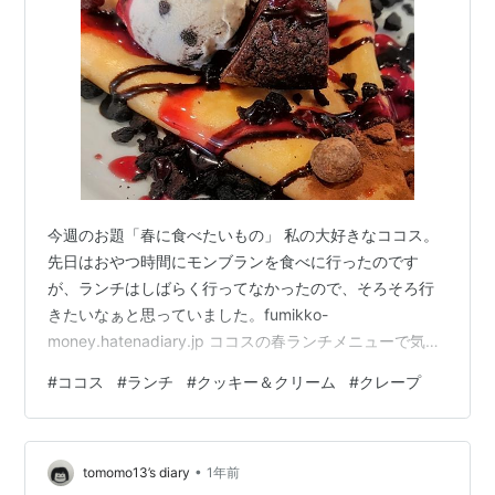
今週のお題「春に食べたいもの」 私の大好きなココス。
先日はおやつ時間にモンブランを食べに行ったのです
が、ランチはしばらく行ってなかったので、そろそろ行
きたいなぁと思っていました。fumikko-
money.hatenadiary.jp ココスの春ランチメニューで気に
なっていた「桜海老と菜の花のアーリオ・オーリオパス
#
ココス
#
ランチ
#
クッキー＆クリーム
#
クレープ
タ」。まだ食べてなかったのでそろそろ行こうと思い、
ココスへ向かったのですが…www.cocos-jpn.co.jp お店
に着くとドアに1枚の貼り紙が…「4/25（土）～
•
5/6（水）はランチメニューをお休みさせていただきま
tomomo13’s diary
1年前