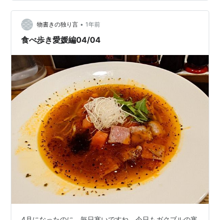
「クリーム」が三回入ってるよ！(笑)食べて見ますと、確
かにクリーム多めでクッキークリームが入ってる。看板
•
に偽りはないかなぁ。ちょっと一口、スイーツが欲しく
物書きの独り言
1年前
なったときにお手軽に食べるにはいいかもしれません
食べ歩き愛媛編04/04
ね。
4月になったのに、毎日寒いですね。今日もガクブルの寒