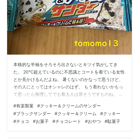
本格的な半袖をそろそろ出さないとキツイ気がしてき
た。 20℃超えているのに不思議とコートを着ている女性
とか見かけるんだよね。 暑くないのかなって思うけど、
その人にとってはオシャレのはず。 もう着れないかもっ
て思ったら無理してでも着る人は居そうですものね。 今
夜のおやつ 有楽製菓『クッキー＆クリームのサンダー』
#
有楽製菓
#
クッキー＆クリームのサンダー
です。 ブログの為に買った。笑 ここのブログに登場する
#
ブラックサンダー
#
クッキー＆クリーム
#
クッキー
ものはほぼブログの為に買っているようなもので、意外
#
チョコ
#
お菓子
#
チョコレート
#
おやつ
#
駄菓子
と無駄な出費が多いと思う。 買わなくなったら多分痩せ
ると思う。 （出来ないんです）笑 リンク 『クッキー＆
クリームのサンダー』はホワイトチョコとほろ苦いココ