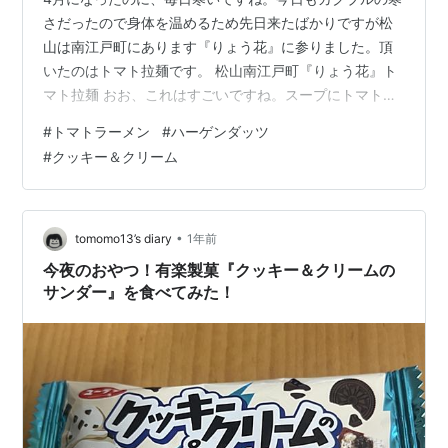
さだったので身体を温めるため先日来たばかりですが松
山は南江戸町にあります『りょう花』に参りました。頂
いたのはトマト拉麺です。 松山南江戸町『りょう花』ト
マト拉麺 おお、これはすごいですね。スープにトマトの
旨味が詰まっています。パスタでもある組み合わせです
#
トマトラーメン
#
ハーゲンダッツ
から小麦粉の麺とトマトって鉄板の組み合わせですよ
#
クッキー＆クリーム
ね。としては、フレッシュトマト、ベーコン、白髪ネ
ギ、水菜でしょうか。ベーコンはトマトと合わせるため
ですね。もはや、完全にスープパスタって感じの組み合
わせですね。フレッシュトマト、白髪ネギと水菜は、味
•
tomomo13’s diary
1年前
の濃いスープにさっぱり感を与えるためでしょうか。…
今夜のおやつ！有楽製菓『クッキー＆クリームの
サンダー』を食べてみた！