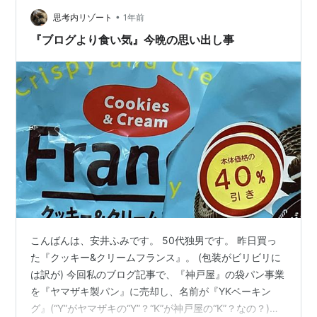
アクッキーのサンダーです。 税…
•
思考内リゾート
1年前
『ブログより食い気』今晩の思い出し事
こんばんは、安井ふみです。 50代独男です。 昨日買っ
た『クッキー&クリームフランス』。 (包装がビリビリに
は訳が) 今回私のブログ記事で、『神戸屋』の袋パン事業
を『ヤマザキ製パン』に売却し、名前が『YKベーキン
グ』(“Y”がヤマザキの“Y”？“K”が神戸屋の“K”？なの？)に