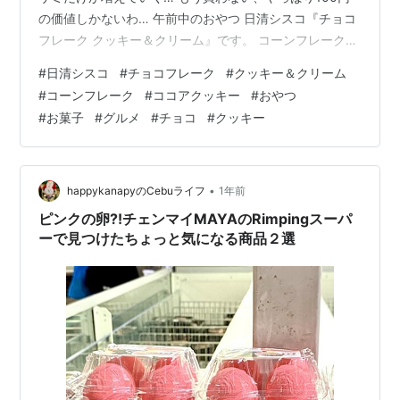
の価値しかないわ… 午前中のおやつ 日清シスコ『チョコ
フレーク クッキー＆クリーム』です。 コーンフレークに
クッキー＆クリームなんてちょっとリッチ過ぎる。 これ
#
日清シスコ
#
チョコフレーク
#
クッキー＆クリーム
はアイスと一緒に食べた方が絶対に美味しいはずと思い
#
コーンフレーク
#
ココアクッキー
#
おやつ
ながら、買い忘れてしまったのでちょっとがっかりして
#
お菓子
#
グルメ
#
チョコ
#
クッキー
います。 単品で食べちゃいます。 リンク 日清シスコ
『チョコフレーク クッキー＆クリーム』は冷やしても美
味しいクリーミーなチョコフレークにココアクッキーを
合わせたザクザク食感のチョ…
•
happykanapyのCebuライフ
1年前
ピンクの卵⁈チェンマイMAYAのRimpingスーパ
ーで見つけたちょっと気になる商品２選