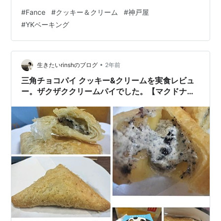
変わってから初めての『France』のレビューを書こうと
#
Fance
#
クッキー＆クリーム
#
神戸屋
思っていたら(たまたま40%引きだったからの理由が大き
#
YKベーキング
い…)、 なんと今日お腹が空き過ぎていて、ブログ記事の
ことなどすっかり忘れ食べてしまっていました。 今回の
ブログ記事タイトル通り『ブログより食い気』です。
『食いしん坊ゆえ』とここでは可愛く言い訳しておきま
•
生きたいrinshのブログ
2年前
す。 思…
三角チョコパイ クッキー&クリームを実食レビュ
ー。ザクザククリームパイでした。【マクドナル
ド】