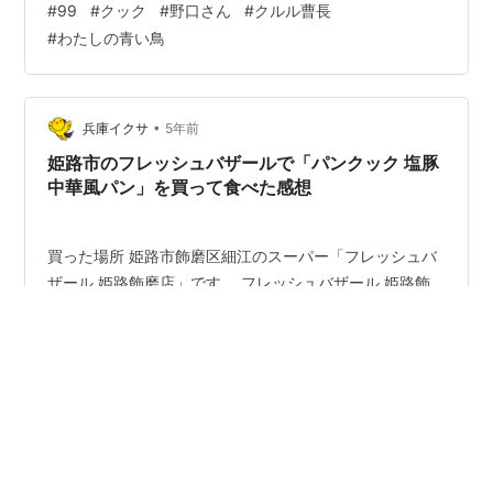
#
99
#
クック
#
野口さん
#
クルル曹長
ja.m.wikipedia.org 歴史上の人物 こういう人もいたらし
#
わたしの青い鳥
いです pic.or.jp こういう諸島があるそうです 最後までク
ック尽くしでした😁 クックックッ
•
兵庫イクサ
5年前
姫路市のフレッシュバザールで「パンクック 塩豚
中華風パン」を買って食べた感想