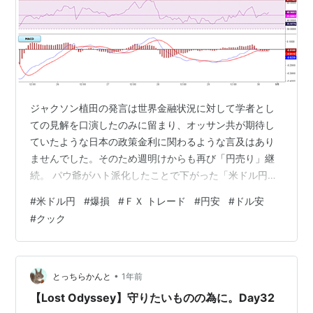
ジャクソン植田の発言は世界金融状況に対して学者とし
ての見解を口演したのみに留まり、オッサン共が期待し
ていたような日本の政策金利に関わるような言及はあり
ませんでした。そのため週明けからも再び「円売り」継
続。 パウ爺がハト派化したことで下がった「米ドル円」
でしたが一時148円を付けるなど、なかなか147円以下に
#
米ドル円
#
爆損
#
ＦＸ トレード
#
円安
#
ドル安
落ちる気配がありません。
#
クック
•
とっちらかんと
1年前
【Lost Odyssey】守りたいものの為に。Day32