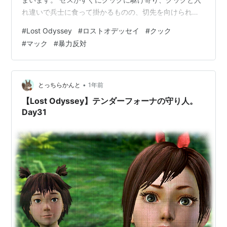
れ違いで兵士に食って掛かるものの、切先を向けられる
と流れるように両手をあげて速やかに退くヤンセン。そ
#
Lost Odyssey
#
ロストオデッセイ
#
クック
して、怯むことなく兵士を睨みつけるカイム。 「たかが
#
マック
#
暴力反対
花じゃねえか。ばかばかしいぜ こんなことで小競り合い
とはよ」なんて言いながら花の方へ進む兵士。すると、
今度はマックが花を守るように、兵士の前に仁王立ち。
表情豊かな元気印、クックに比べると、おっとりとして
•
とっちらかんと
1年前
口数も少なく、表情も幾分乏しく見えるマック…
【Lost Odyssey】テンダーフォーナの守り人。
Day31