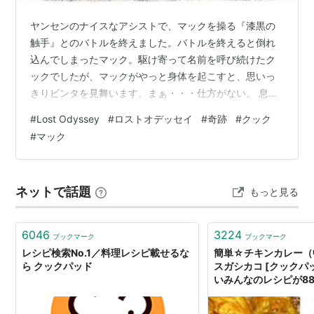
ヤンセンのナイスなアシストで、マックを操る『漆黒の
触手』とのバトルを終えました。バトルを終えると倒れ
込んでしまったマック。駆け寄って名前を呼び続けたク
ックでしたが、マックがやっと身体を起こすと、思いっ
きりビンタを見舞います。まぁ・・・仕方がない。 息を
吹き返したテンダーフォーナをリルムに見せたかったん
#
Lost Odyssey
#
ロストオデッセイ
#
奇跡
#
クック
ですよね、マックは。 でもクックが言う通り、マックに
#
マック
何かあったら一番悲しむのもリルムです。 クックだっ
て、マックを心配し過ぎて怒り心頭というわけですか
ら、安心したら余計に怒りが込み上げたのかもしれませ
ネットで話題
もっと見る
ん。 さて、マックが１人で来たのは、クックの寝起きの
悪さを避けたせいだったことがわかると、ヤンセン…
6046
3224
ブックマーク
ブックマーク
レシピ検索No.1／料理レシピ載せるな
簡単☆チキンカレー（中
ら クックパッド
スガシカコ [クックパ
いみんなのレシピが8