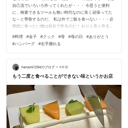
自己流でいろいろ作ってくれたが・・・ 今思うと便利
に、検索できるツールも無い時代なのに良く頑張ってた
な～と尊敬するのだ。 私は外でご飯を食べない・・・必
然的に食べたい物は自分で作るのだ！ わりと良く作る食
べ物にハンバーグがある！ ある時、お肉をこねる過程で
#
料理
#
金子
#
クック
#
母
#
母の日
#
ありがとう
普段はやらないが、うっかりやってしまったことがあ
#
ハンバーグ
#
右手腫れる
る。 『素手でこねる』をしてしまった・・・ よ～く手を
洗っても、昨今、素手で肉をこねるはやらない行為だ、
自宅でも・・・ だがしかし、私はその時、何故だか素手
で肉を鷲掴みしてしまった。 とっさに、やばいと思った
•
hanami1294のブログ
4年前
が・・・自分の分だけだし、『まっい…
もう二度と食べることができない味というかお店