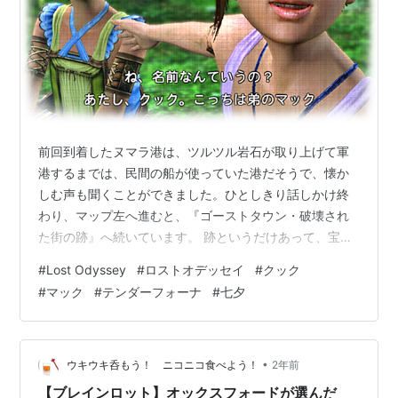
前回到着したヌマラ港は、ツルツル岩石が取り上げて軍
港するまでは、民間の船が使っていた港だそうで、懐か
しむ声も聞くことができました。ひとしきり話しかけ終
わり、マップ左へ進むと、『ゴーストタウン・破壊され
た街の跡』へ続いています。 跡というだけあって、宝箱
にも雰囲気があります。この廃墟を越えて進むと、不思
#
Lost Odyssey
#
ロストオデッセイ
#
クック
議に光る花の前に、子供が２人しゃがみこんでいます。
#
マック
#
テンダーフォーナ
#
七夕
子供の目線に合わせるように、セスがすっと話しかけま
す。「珍しい色のお花ね」。しかし、次の瞬間・・・ 割
って入って、手をはたかれるヤンセン。この子は、表情
も豊かな印象があるし、なかなかのお転婆なのかな～と
•
ウキウキ呑もう！ ニコニコ食べよう！
2年前
思ったりもしますが、「１本もらっていいかな？」…
【ブレインロット】オックスフォードが選んだ