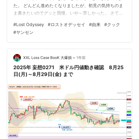
た。 どんどん進めたくなりましたが、初見の気持ちのま
ま書きたいのでグッと我慢。いや～苦しかった。 さて、
いよいよ『紅い森』へ向けて出発した一行でしたが、ク
#
Lost Odyssey
#
ロストオデッセイ
#
由来
#
クック
ックとマックに初めて会った、テンダーフォーナの乱が
#
ヤンセン
起こった辺りにあった廃屋を通りかかった時、カイムの
記憶がよびさまされました。 この記憶の中に、『ひとは
死ぬことでどこかへ帰る』という概念が出てくるのです
が、不死者であるカイムに関する描写に、妙な苦しさの
•
XXL Loss Case BooK 大爆損
1年前
ようなものを感じました。実際、不老不死なんて想…
2025年 妄想0271 米ドル円値動き確認 8月25
日(月)～8月29日(金) まで