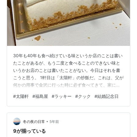
30年も40年も食べ続けている味というか店のことは書い
たことがあるが、もう二度と食べることのできない味と
いうかお店のことは書いたことがない。今日はそれを書
こうと思う。 1軒目は「太陽軒」の炒飯だ。これは、父が
何かの用事で金沢に行った時に必ず食べてきて、家に帰
ってから必ず「今日、太陽軒の炒飯食べてきたぞ。美味
#
太陽軒
#
福島屋
#
ラッキー
#
クック
#
結婚記念日
かったぞー」と僕達に言うのだ。いわゆる刷り込みです
な。このせいで僕、姉、母の太陽軒の炒飯に対する幻想
はどんどん膨らんでいった。 そしてついに太陽軒に行く
•
日がやって来た。家族で金沢に行って、帰るのかな、と
冬の夜の日常
5年前
思っていたら、父が「太陽軒に行くぞ」と言ったのだ。
9が揃っている
太陽軒の前に着いた僕たちは心の中で少し不…