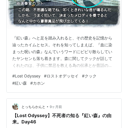
『紅い森』へと足を踏み入れると、その歴史を記憶から
辿ったカイムとセス。それを知ってしまえば、『血に染
まった呪いの森』なんていうワードにビビり散らしてい
たヤンセンも落ち着きます。森に関してクックが話して
くれたのは、子供に禁忌を教える為の伝承とか昔話のよ
うなものに似た伝わり方なのかな～とか、歴史を学ぶ頃
#
Lost Odyssey
#
ロストオデッセイ
#
クック
までの子供たちが信じているお話なのかな～とか感じな
#
紅い森
#
カホン
いでもない内容でしたが、セス達が思い出した500年前
の悲劇がありましたから、女王が立ち入り禁止にすると
いうのもわかる気がします。 森を進んでいくとマックの
靴を発見。立ち入り禁止区域に捜索対象者の靴が片方落
•
とっちらかんと
9ヶ月前
ちているなんて・・・空元気を発揮しながらも俯く…
【Lost Odyssey】不死者の知る『紅い森』の由
来。Day46