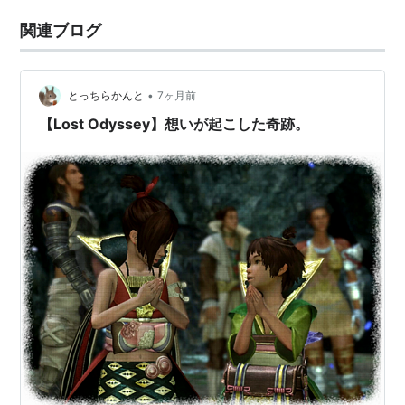
関連ブログ
•
とっちらかんと
7ヶ月前
【Lost Odyssey】想いが起こした奇跡。