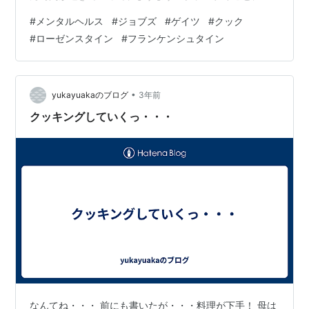
ってきているんでしょうか。 「ブレインロット（brain
#
メンタルヘルス
#
ジョブズ
#
ゲイツ
#
クック
rot）」とか言っちゃって、なんで脳が腐ってるとか言わ
#
ローゼンスタイン
#
フランケンシュタイン
れているのか、考えてみます。 インターネット世界のこ
とではあるんですけど、ザックリ言っちゃえば「バカコ
ンテンツ」ばっかり見てるから脳が腐っちゃうってこと
なんです。 日本だけに限って言えばネットだけじゃなく
•
yukayuakaのブログ
3年前
ってテレビもそうなのかも…
クッキングしていくっ・・・
なんてね・・・ 前にも書いたが・・・料理が下手！ 母は