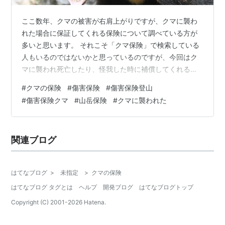
ここ数年、クマの被害が右肩上がりですが、クマに襲わ
れた場合に保証してくれる保険について調べている方が
多いと思います。 それこそ「クマ保険」で検索している
人もいるのではないかと思っているのですが、今回はク
マに襲われ死亡したり、怪我した時に補償してくれる保
険について解説したいと思います！ クマに襲われた場合
#
クマの保険
#
傷害保険
#
傷害保険登山
保険金は支払われるのか！？について 山岳保険はクマに
#
傷害保険クマ
#
山岳保険
#
クマに襲われた
襲われた場合補償されるのか！？について 生命保険はク
マに襲われた場合補償されるのか！？について クマに襲
われた場合に補償してくれる保険はあるのか？について
関連ブログ
熊に襲われてケガすると治療費はどれくらいかかるの
か？ まとめ クマに襲われた場合保険金は…
はてなブログ
>
未指定
>
クマの保険
はてなブログ タグとは
ヘルプ
開発ブログ
はてなブログトップ
Copyright (C) 2001-
2026
Hatena.