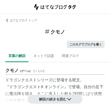
はてなブログ トップ
クモノ
このタグでブログを書く
言葉の解説
ネットで話題
関連ブログ
クモノ
(
ゲーム
)
【
くもの
】
ドラゴンクエストシリーズ
に登場する呪文。
『
ドラゴンクエストX オンライン
』で登場。自分の足下
に魔法陣を描き、そこに進入した敵を7秒間しばり状態
解説の続きを読む
にする呪文。盗賊が習得する。