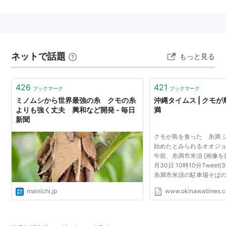
リスト::ドラクエの呪文・特技
ネットで話題
もっと見る
426
421
ブックマーク
ブックマーク
ミノムシから世界最強の糸 クモの糸
沖縄タイムス | クモ
よりも強く丈夫 興和など開発 - 毎日
満
新聞
クモが鳥を食った 糸満 
始めたとみられるオオジ
午前、糸満市米須 [画像を拡大
月30日 10時10分Tweet
糸満市米須の駐車場そば
５センチのオオジョロウ
mainichi.jp
www.okinawatimes.c
を食べているところを、
一さん（６０）...