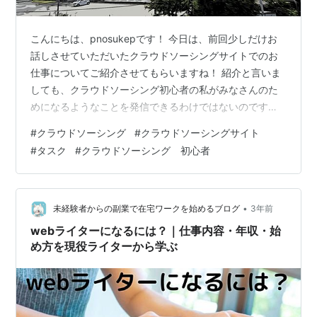
こんにちは、pnosukepです！ 今日は、前回少しだけお
話しさせていただいたクラウドソーシングサイトでのお
仕事についてご紹介させてもらいますね！ 紹介と言いま
しても、クラウドソーシング初心者の私がみなさんのた
めになるようなことを発信できるわけではないのです
が…。 初心者目線、素人目線での紹介という形になりま
#
クラウドソーシング
#
クラウドソーシングサイト
すので、退屈に感じる方はそっと画面を閉じていただき
#
タスク
#
クラウドソーシング 初心者
ますようお願いします！ また、あくまでも私個人の感
想、考えを気ままに書いていきますので、不快に思われ
る方もいるかもしれません。 ご了承の上お読みくださ
い。 ”タスクくん”との出会い クラウドソーシングについ
•
未経験者からの副業で在宅ワークを始めるブログ
3年前
て調べていくと、「誰でも簡単に受け…
webライターになるには？｜仕事内容・年収・始
め方を現役ライターから学ぶ