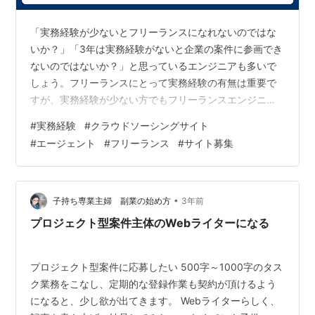
「実務経験が少ないとフリーランスになれないのではな
いか？」「3年は実務経験がないと企業の案件に参画でき
ないのではないか？」と思っているエンジニアも多いで
しょう。フリーランスにとって実務経験の有無は重要で
すが、実務経験が少ない方でもフリーランスエンジニア
になる方法はあります。 ひとつめは、クラウドソーシン
#
実務経験
#
クラウドソーシングサイト
グサイトを使うことです。クラウドソーシングサイトと
#
エージェント
#
フリーランス
#
サイト募集
は、仕事をしたいひとと、仕事を依頼したいひとが集ま
るサイトのことです。クラウドワークスやランサーズ、
ビズリーチなどが有名です。企業や個人がしてほしい案
件をサイトで募集し、それに応募し条件交渉して合意が
•
子持ち専業主婦 副業の始め方
3年前
取れれば業務委託契約をむすびます。比較的経験が…
プロジェクト型案件主体のWebライターになる
プロジェクト型案件に応募したい 500字～1000字のタス
ク業務をこなし、定期的な登録作業も契約が頂けるよう
になると、少し欲が出てきます。 Webライターらしく、