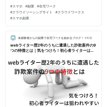
たいと考える人は多いのではないでしょうか。今回の記
#
スマホ
#
副業
#
在宅ワーク
事では、スマホを使った在宅ワークのお仕事についてま
#
クラウドソーシングサイト
#
クラウドワークス
とめています。 ただ、スマホ副業やスマホを使った仕事
#
スマホ副業
に関する悪質な詐欺もたくさん出回っています。「手軽
にできて月収50万円」 「スキマ時間を使って高額報酬を
ゲット！」など、魅力的な言葉を使った広告もYouTube
動画を見ているとたくさん出てくるため…
•
未経験者からの副業で在宅ワークを始めるブログ
4年前
webライター歴2年のうちに遭遇した詐欺案件の9
つの特徴とは｜気をつけろ！初心者ライターは狙
われやすい