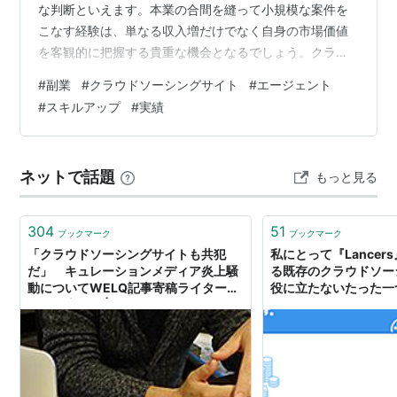
な判断といえます。本業の合間を縫って小規模な案件を
こなす経験は、単なる収入増だけでなく自身の市場価値
を客観的に把握する貴重な機会となるでしょう。クラウ
ドソーシングサイトや副業向けのエージェントを活用す
#
副業
#
クラウドソーシングサイト
#
エージェント
れば、週数時間から参画できる案件は見つかりやすいも
#
スキルアップ
#
実績
のです。最初は単価が控えめな仕事であっても、確実に
実績を積み重ねていくことで高単価な案件への道が開か
れます。本業で培った技術を横展開しつつ、未知のフレ
ネットで話題
もっと見る
ームワークに触れる機会を副業で得られれば、スキルア
ップと増収を同時に実現できる点が大きなメリットで
す…
304
51
ブックマーク
ブックマーク
「クラウドソーシングサイトも共犯
私にとって『Lancer
だ」 キュレーションメディア炎上騒
る既存のクラウドソー
動についてWELQ記事寄稿ライターが
役に立たないたった一
怒りの告発 | ねとらぼ