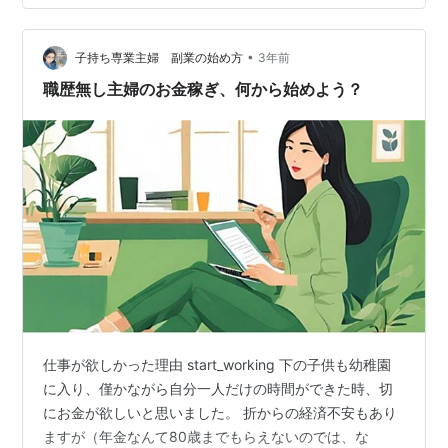
品できる 納品時に承認されないことや、修正依頼が入る
こともある 単価はタスクよりは上 私がアンケートの次に
手を出したのは、もちろんタスク型の方でした。経歴等
•
子持ち専業主婦 副業の始め方
3年前
を書く必要がなく、書いたものの…
職歴無し主婦のお金稼ぎ、何から始めよう？
仕事が欲しかった理由 start_working 下の子供も幼稚園
に入り、僅かながら自分一人だけの時間ができた時、切
にお金が欲しいと思いました。 折からの経済不安もあり
ますが（年金なんて80歳までもらえないのでは、な