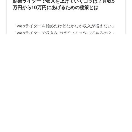
副業ライターで収入を上げていくコツは？月収5
万円から10万円にあげるための秘策とは
「webライターを始めたけどなかなか収入が増えない」
「webライターで収入を上げていくコツってあるの？」
未経験からの副業として人気をwebライターですが、人
気であるがゆえに始める人も多く収入を上げていくのが
難しくなってきていませんか？我輩は主にクラウドソー
シングサイトを利用して仕事を受注しているのですが、
#
webライター
#
副業
#
フリーランス
最近感じるのは 1件の募集案件に入っている応募者数の多