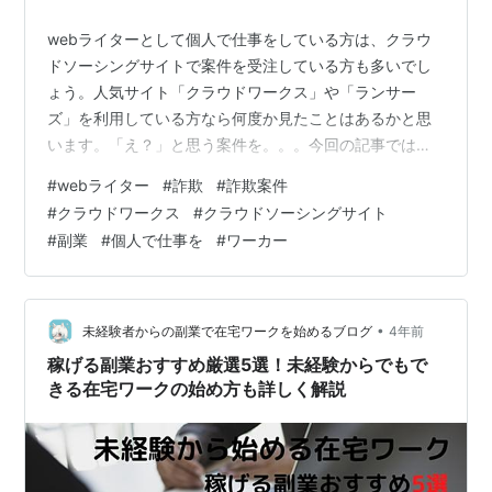
webライターとして個人で仕事をしている方は、クラウ
ドソーシングサイトで案件を受注している方も多いでし
ょう。人気サイト「クラウドワークス」や「ランサー
ズ」を利用している方なら何度か見たことはあるかと思
います。「え？」と思う案件を。。。今回の記事では、
クラウドワークスで我輩が過去遭遇した「怪しい」と感
#
webライター
#
詐欺
#
詐欺案件
じた案件をもとに失敗経験を踏まえて特徴をまとめてい
#
クラウドワークス
#
クラウドソーシングサイト
ます。 初心者の方や、まだ経験の浅いwebライターさ
#
副業
#
個人で仕事を
#
ワーカー
ん、ワーカーの皆様にとって同じ失敗を未然に防ぐため
にも良い情報共有になればと思います。 webライターの
詐欺案件とは？ webライターの詐欺案件にある9つの特
徴 特徴その1：相談・スカウトで連絡がく…
•
未経験者からの副業で在宅ワークを始めるブログ
4年前
稼げる副業おすすめ厳選5選！未経験からでもで
きる在宅ワークの始め方も詳しく解説