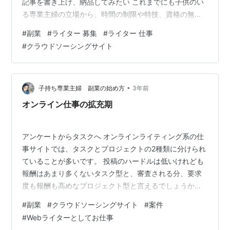
記事を書き上げ、納品してみたい これまでにも子供のい
る専業主婦の立場から、時間の制限や特技、資格の無さ
を挙げてはきました。それでもWebライターでお金を稼
#
副業
#
ライター 募集
#
ライター 仕事
ごうと思ったのは、心の奥底で作家業への憧れが捨てき
#
クラウドソーシングサイト
れなかったからです。 もちろん物語を書く作家さんとは
全く違うことはよく分かっています。悲しいぐらいクリ
エイティブとは程遠いので、そこは勘違いするつもりは
ありません。ただ、文章を書いてお金を頂く身分に一度
•
子持ち専業主婦 副業の始め方
3年前
はなってみたかったのです。 専業…
オンライン仕事の拡充期
アンケートからタスクへ オンラインライティング系の仕
事サイトでは、タスクとプロジェクトの2種類に分けられ
ていることが多いです。 投稿のハードルは低いけれども
報酬はあまり多くないタスク型と、審査される分、要求
度も報酬も高めなプロジェクト型と言えるでしょうか。
簡単にまとめてみました。 タスク 先に記事を作成し、承
#
副業
#
クラウドソーシングサイト
#
案件
認されれば報酬が発生する 単価は低め プロジェクト 最
#
Webライターとしてお仕事
初にライターの選考があり、通過すると記事が作成、納