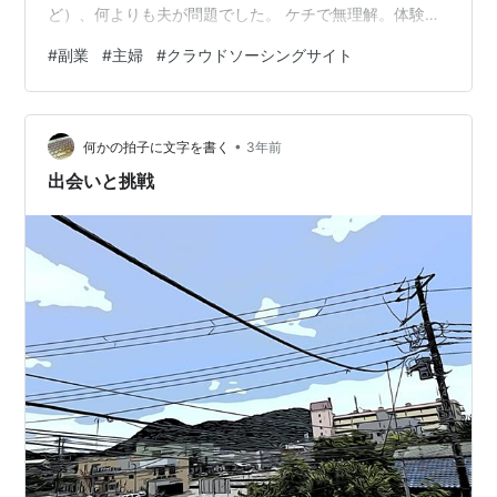
ど）、何よりも夫が問題でした。 ケチで無理解。体験に
お金を使うという価値観が無いので、外出を嫌がるこ
#
副業
#
主婦
#
クラウドソーシングサイト
と、嫌がること！ しかし幼稚園は終わるのが早い。 2時
台にはお迎えに行くようでは、パートも難しく感じまし
た。 おまけに私には助けてくれる親もいません。 （生存
•
はしていますが、飛行機の距離なので頼めません） オン
何かの拍子に文字を書く
3年前
ラインでなら、働ける！？ そんなこんなで、指をくわえ
出会いと挑戦
てネットで成功談を眺め…