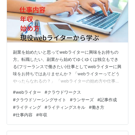
副業を始めたいと思ってwebライターに興味をお持ちの
方。転職したい、副業から始めてゆくゆくは独立もでき
る(フリーランスで働きたい)仕事としてwebライターに興
味をお持ちではありませんか？ 「webライターってどう
やったらなれるの？」 「webライターの始め方や仕事内
容、年収は？」 「未経験からでもできるのかな？」 と思
#
webライター
#
クラウドワークス
っているあなたに、webライターについてくわしく解説
#
クラウドソーシングサイト
#
ランサーズ
#
記事作成
します。今回の記事では、webライターの仕事内容、年
#
ライティング
#
ライティングスキル
#
働き方
収、働き方についてまとめていますので、webライター
#
仕事内容
#
年収
の始め方がわかる内容になっています。 webライターに
なるためには、まずライティングスキルを学ぶことが大
切です。 我輩は副業…