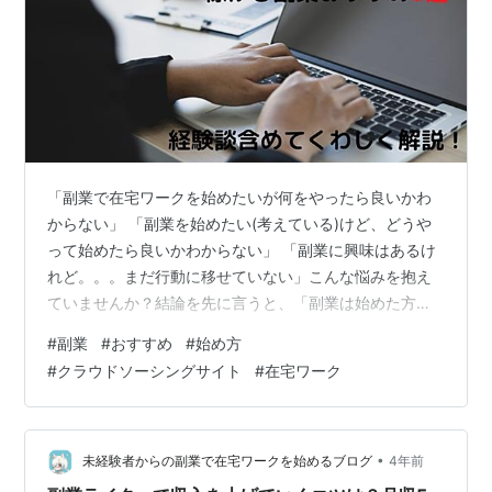
「副業で在宅ワークを始めたいが何をやったら良いかわ
からない」 「副業を始めたい(考えている)けど、どうや
って始めたら良いかわからない」 「副業に興味はあるけ
れど。。。まだ行動に移せていない」こんな悩みを抱え
ていませんか？結論を先に言うと、「副業は始めた方が
良い」と我輩は言いたい。最近ホントに副業についての
#
副業
#
おすすめ
#
始め方
広告などYouTubeを見てたりすると必ず目に入るように
#
クラウドソーシングサイト
#
在宅ワーク
なってきましたよね。この副業って大丈夫！？ってつい
不安になってしまうこと。ないですか？副業を始めたい
けど副業について情報がたくさんありすぎてどれが良い
のかわからなくなってしまいますよね。 我輩も副業で
•
未経験者からの副業で在宅ワークを始めるブログ
4年前
Webライターを始めて約2年が経ちまし…