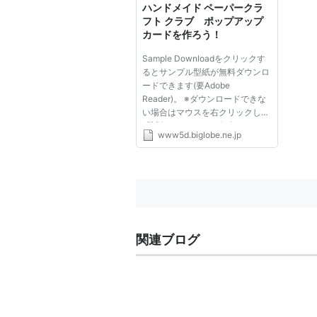
ハンドメイド ペーパークラ
フト クラブ ポップアップ
カードを作ろう！
Sample Downloadをクリックす
るとサンプル型紙が無料ダウンロ
ードできます(要Adobe
Reader)。 ※ダウンロードできな
い場合はマウスを右クリックして
「対象をファイルに保存」してく
www5d.biglobe.ne.jp
ださい。
関連ブログ