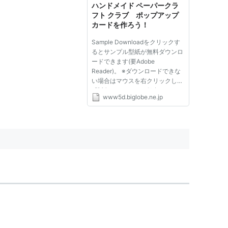
ハンドメイド ペーパークラ
フト クラブ ポップアップ
カードを作ろう！
Sample Downloadをクリックす
るとサンプル型紙が無料ダウンロ
ードできます(要Adobe
Reader)。 ※ダウンロードできな
い場合はマウスを右クリックして
「対象をファイルに保存」してく
www5d.biglobe.ne.jp
ださい。