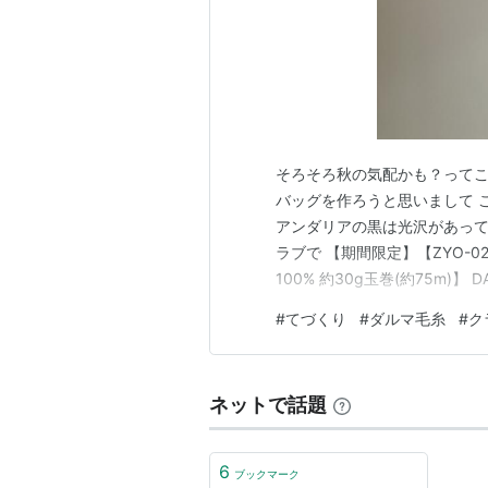
そろそろ秋の気配かも？ってこ
バッグを作ろうと思いまして 
アンダリアの黒は光沢があっ
ラブで 【期間限定】【ZYO-
100% 約30g玉巻(約75m)
431円（税込、送料別) (202
#
てづくり
#
ダルマ毛糸
#
ク
でマットな質感なのシックで
内側は爽やか〜…
ネットで話題
6
ブックマーク