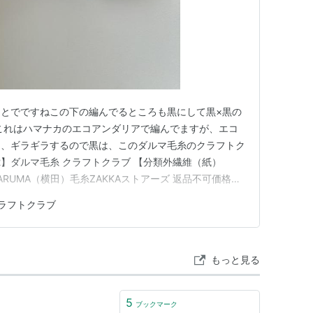
とでですねこの下の編んでるところも黒にして黒×黒の
これはハマナカのエコアンダリアで編んでますが、エコ
て、ギラギラするので黒は、このダルマ毛糸のクラフトク
02】ダルマ毛糸 クラフトクラブ 【分類外繊維（紙）
】 DARUMA（横田）毛糸ZAKKAストアーズ 返品不可価格：
4/8/26時点) これ、なんと紙を糸にした自然な風合いの糸
ラフトクラブ
お上品柔らかくて編みやすい！で、バッグの表は真っ黒、
もっと見る
5
ブックマーク