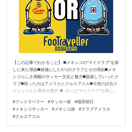
【この記事でわかること】 ◼️メキシコの“マイクラブ”を探
しに来た理由◼️候補にした5つのクラブとその理由◼️メキ
シコらしさ満載のサッカー文化と魅力◼️脱落していったク
ラブ◼️残ったのはアメリカとクルスアスル◼️今後の試合ス
ケジュールと運命の選択 ◆ オレは“マイクラブ”を探しに
メキシコへ来た。 ◆ メキシコサッカーが好きな理由 ◆
#
フットラベラー
#
サッカー旅
#
植田朝日
オレの“マイクラブ候補”たち ◆ そして、最終候補は…？
#
メキシコサッカー
#
メキシコ旅
#
クラブアメリカ
◆ ここから先が、“選択”の始まりだ ◆ 準決勝、決勝。そ
#
クルスアスル
して運命の分岐へ ◆ 北中米決勝か？ クラブW杯出場権
か？ ◆ 次回予告 ◆ オレは“マイクラブ”を探しにメキシ