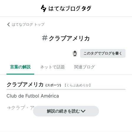
はてなブログ トップ
クラブアメリカ
このタグでブログを書く
言葉の解説
ネットで話題
関連ブログ
クラブアメリカ
(
スポーツ
)
【
くらぶあめりか
】
Club de Futbol América
→
クラブ・アメリカ
解説の続きを読む