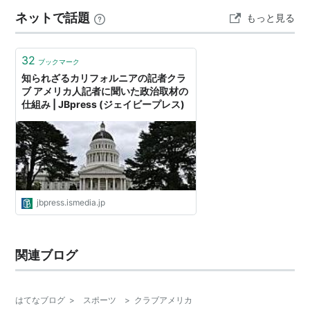
コへ来た。 ただの観光じゃない。 た…
ネットで話題
もっと見る
32
ブックマーク
知られざるカリフォルニアの記者クラ
ブ アメリカ人記者に聞いた政治取材の
仕組み | JBpress (ジェイビープレス)
jbpress.ismedia.jp
関連ブログ
はてなブログ
>
スポーツ
>
クラブアメリカ