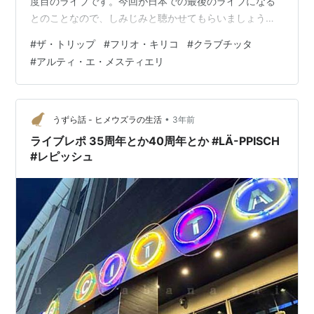
度目のライブです。今回が日本での最後のライブになる
とのことなので、しみじみと聴かせてもらいましょう。
ザ・トリップは初めてライブに行くのですが、こちらに
#
ザ・トリップ
#
フリオ・キリコ
#
クラブチッタ
もフリオ・キリコが加わっています。 会場はいつものク
#
アルティ・エ・メスティエリ
ラブチッタ。 600円のハイネケンで喉を潤してスタンバ
イ。 この日は16:00から開演。二部構成で、 第1部：ザ・
トリップ “「ATLANTIDE」 special and signature tunes”
第2部：アルティ・エ・メスティエリ…
•
うずら話 - ヒメウズラの生活
3年前
ライブレポ 35周年とか40周年とか #LÄ-PPISCH
#レピッシュ