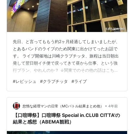
先日、と言ってももう約2ヶ月経過してしまいましたが、
とあるバンドのライブのため関東に出かけてったお話で
す。 ライブ開催地は川崎クラブチッタ、旅程は当日朝出
発して翌日朝イチ便で戻ってきて昼から仕事、という強
行プラン、やれんのか？ ↓関東でのその他の話はこちら
uzurabanashi.hatenablog.com 🎸LÄ-PPISCH クラブチ
#
レピッシュ
#
クラブチッタ
#
ライブ
ッタ35周年ライブへ LÄ-PPISCHというのはSKA、
SKACORE、ROCK、PUNK、FUNKという感じの色々出
来て『非常に気合の入った』バンドですが、百聞は一見
•
にしかずなので後のリンク動画をご視聴いただければと
怠惰な経理マンの日常（MCバトル結果まとめ他）
4年前
思います。 そんなバンドがクラブチッ…
【口喧嘩祭】口喧嘩祭 Special in.CLUB CITTA'の
結果と感想（ABEMA観戦）