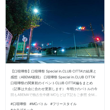
【口喧嘩祭】口喧嘩祭 Special in.CLUB CITTA'の結果と
感想（ABEMA観戦） 口喧嘩祭 Special in.CLUB CITTA'
口喧嘩祭の関東初のイベントCLUB CITTA'編をまとめ
（記事は大会に合わせ更新します） 年明けのバトルの今
回もABEMAで独占生中継 MCなどは下記をご参照 全MC
決定！口喧嘩祭 Special CLUB CITTA'1月5日(木) 【チケ
#
口喧嘩祭
#
MCバトル
#
フリースタイル
ットリンク】https://t.co/iZzRvY6YL5MCBATTLE1
#
クラブチッタ