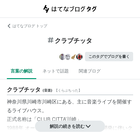
はてなブログ トップ
クラブチッタ
このタグでブログを書く
言葉の解説
ネットで話題
関連ブログ
クラブチッタ
(
音楽
)
【
くらぶちった
】
神奈川県川崎市川崎区にある、主に音楽ライブを開催す
るライブハウス。
正式名称は「CLUB CITTA’川崎」。
解説の続きを読む
1988年 オープン。2000年に周辺地区の再開発に伴いク
ローズし、2002年1月30日にリニューアル。