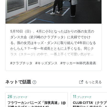
5月10日（日）、4月に小3となったばかりの孫の女児の
ダンス大会（於川崎のクラブチッタ）に夫婦ででかけ
る。孫の女児はキッズ・ダンスに取り組んで4年目になる
かしらん？？一年一年成長とともに上手くなる。同じク
ラス（ステージ）の中で、一番上手くて可愛い気がす
る、と言うと他人（ひと）からはジジ馬鹿と言われそう
#
クラブチッタ
#
キッズダンス
#
サッカーＷ杯代表発表
だ（笑）。弟の男児も来年は小学生だ。ジイジも（バア
バも）まだまだ頑張るぞ～。老兵は死なず（Old soldiers
never die.）、ただ頑張るのみ？ 14:28 あざみ野 14:37
ネットで話題
もっと見る
14:44 南武線 武蔵溝ノ口 15:07 川崎着 15:09 いつも混雑
15:14 15:23 久しぶ…
26
11
ブックマーク
ブックマーク
フラワーカンパニーズ「深夜高速」(@
CLUB CITTA'（クラ