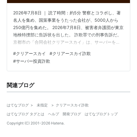
2026年7月8日 ｜ 読了時間：約5分 警察とコラボし、著
名人を集め、国策事業をうたった会社が、5000人から
250億円を集めた。 2026年7月8日、被害者弁護団が東京
地検特捜部に告訴状を出した。 詐欺罪での刑事告訴だ。
京都市の「合同会社クリアースカイ」は、サーバーを買
えば3か月後に10%の利益をつけて買い戻すと約束してい
#
クリアースカイ
#
クリアースカイ詐欺
た。 しかし被害者が老後資金を預けた先には、実物のサ
#
サーバー投資詐欺
ーバーがほぼ存在しなかった。 「安心の証拠」として見
せられていたものが、実は詐欺の設計部品だった。 その
からくりを読み解く。 この記事でわかること 250億円・
関連ブログ
5000人——その数字の正体 「警察も国もお墨付き」の
嘘 …
はてなブログ
>
未指定
>
クリアースカイ詐欺
はてなブログ タグとは
ヘルプ
開発ブログ
はてなブログトップ
Copyright (C) 2001-
2026
Hatena.