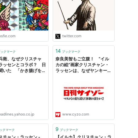
警備員をナイフで脅し、木彫
りの象で隣人の車の窓を破
壊、元恋人の家に侵入して逮
捕され、4年間の保護観察処
分を受けていた。だから最近
来日してないのか。
osfie.com
twitter.com
https://t.co/GhkEdIflZB"
14
ブックマーク
ブックマーク
兵衛、なぜクリスチャ
奈良美智もご立腹！ “イル
ラッセンとコラボ？ 日
カの絵”画家クリスチャン・
聞いた 「かき揚げを
ラッセンは、なぜヤンキーに
き上げる』はダジャレ」
ウケるのか
thnews） - Yahoo!ニ
ス
eadlines.yahoo.co.jp
www.cyzo.com
9
ックマーク
ブックマーク
スチャン・ラッセン -
【イルカ】クリスチャン・ラ