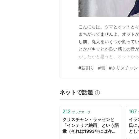
こんにちは。ツマとオットとキ
まちがってませんよ。オットが
し前、丸太をいくつか割ってい
とかバキッとか良い感じの音
がしたかと思うと、オットからL
ッドを交換して、メンテナン
#
薪割り
#
雪
#
クリスチャン
いたようです。しばらく薪割り
まあ大丈夫でしょう。 そして
ネットで話題
212
167
ブックマーク
クリスチャン・ラッセンと
イラ
「インテリア絵画」という語
氏に
彙（それは1993年には存在
とし
していた）
セン