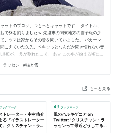
ャットのブログ、つもっとキャットです。 タイトル、
薪で斧を割りましたｗ 先週末の関東地方の雪予報の少
て、ツマは家からその音を聞いていました。 パカーン
が聞こえていた矢先、ベキッっとなんだか聞き慣れない音
INEが。 斧が割れた… あーあｗ この冬が始まる頃にヘ
スはバッチリのはずだったのに、柄のほうがだめになって
・ラッセン
#
猫と雪
ができそうにありません。1ヶ月弱分の薪はあるので、
金曜日の雪ですが、…
もっと見る
49
ブックマーク
ブックマーク
ストレーター・中村佑介
風のハルキゲニア on
よる『イラストレーター
Twitter: "クリスチャン・ラ
て、クリスチャン・ラッ
ッセンって最近どうしてるの
作品を分析』した話。
かと思ったら、2019年末に