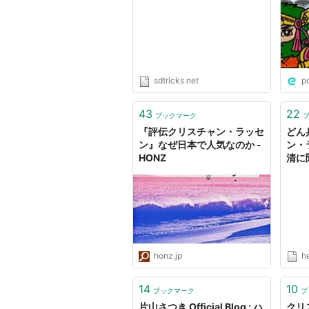
sdtricks.net
p
43
22
ブックマーク
『評伝クリスチャン・ラッセ
どん
ン』なぜ日本で人気なのか -
ン・
HONZ
清に
『描
（wi
ュー
honz.jp
h
14
10
ブックマーク
ブ
片山さつき Official Blog : ハ
クリ