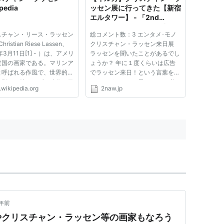
pedia
ッセン展に行ってきた【新宿
エルタワー】 - 「2nd
NAW」β版 - コメント式ニュ
スチャン・リース・ラッセン
総コメント数：3 エンタメ･モノ
ースサイト
hristian Riese Lassen、
クリスチャン・ラッセン来日展
年3月11日[1] - ）は、アメリ
ラッセンを聞いたことがあるでし
衆国の画家である。マリンア
ょうか？ 年に１度くらいは広告
と呼ばれる作風で、世界的評
でラッセン来日！という言葉を見
は別に、特にバブル時代の日
たことがあるかと思います。 美
.wikipedia.org
2naw.jp
高い評価を得た。 カリフォ
しいイルカの絵画を一度でも見れ
ア州の海沿いにあるメンドシ
ば彼の絵を忘れることはないでし
2]出身。11歳のときに家族
ょう。そんな絵を書く画家です。
ハワイ島へ渡り[3]、後...
（名前を検索すればいくつも彼
の...
年前
やクリスチャン・ラッセン等の画家もなろう