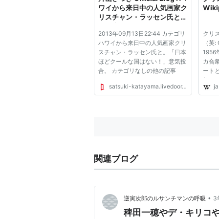
ワイから来日中の人気画家ク
Wiki
リスチャン・ラッセン氏と。
「日本ほどクールな国はな
2013年09月13日22:44 カテゴリ
クリ
い！」意気投合。
ハワイから来日中の人気画家クリ
（英: C
スチャン・ラッセン氏と。「日本
1956
ほどクールな国はない！」意気投
カ合
合。 カテゴリなしの他の記事
ート
価と
satsuki-katayama.livedoor.biz
ja
本で
ルニ
ーノ[
と共に
関連ブログ
•
逆寅次郎のルサンチマンの呼吸
3
稗田一穂やデ・キリコ