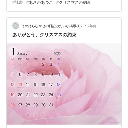
#
読書
#
あさのあつこ
#
クリスマスの約束
校野球も終わり、ぽっかり穴が開いたような日曜日。ど
こを応援しているわけでもないが、テレビを見れば、見
入ってしまう。 ☆ 少子化やスポーツの多様化の中で、野
•
球人口は減少気味だとか。私が小学生の頃は毎日のよう
うめはらなかせの日記みたいな掲示板２
2年前
にプロ野球のテレビ放映があったし、主だったチームの
ありがとう、クリスマスの約束
主だった選手の名前は覚えていた。時代の…