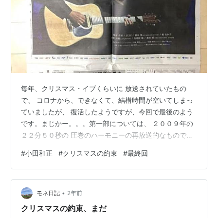
毎年、クリスマス・イブくらいに 放送されていたもの
で、 コロナから、できなくて、結構時間が空いてしまっ
ていましたが、 復活したようですが、今回で最後のよう
です。まじかー。。。第一部については、 ２００９年の
２２分５０秒の 圧巻のハーモニーの再放送的なものでし
た。一番やりたかったことというものなのか 一番乗り越
#
小田和正
#
クリスマスの約束
#
最終回
えたものなのか というのもありますが、やはり完成する
と すごい感動するもので。。倍音、ハーモニー もう圧
巻。すごい。スピーカー替えたこともあり、 音もよくな
•
ったこともあり、余計に。。。小田和正 クリスマスの約
モネ日記
2年前
束 音楽特番ノーブランド品Amazon【中古】 クリスマス
クリスマスの約束、まだ
の約束(期間限定生産)価…