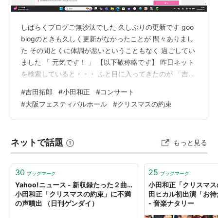
2007年 2007年12月25日 23:35〜26:15 ゲスト・宮
沢和史 さだまさし くるり 矢井田瞳 佐野元春
しばらくブログご無沙汰でした 久しぶりの更新です goo
2008年 2008年12月25日 23:30 - 25:24 ゲスト・松
blogのときも久しく更新がなかったことが 間々ありまし
たか子 佐橋佳幸
た その間とくに体調が悪いということもなく 過ごしてい
ました 「 元気です！ 」 【以下敬称略です】 昨日ネット
2009年 2009年12月25日 23:59 - 25:54 ゲスト・
を検索していると・・・ ふと目に入ってきたのが 「吉田
AI Aqua Timez いきものがかり キマグレン
拓郎2026年コンサート」の一文 たしか体調が思わしくな
Crystal Kay 財津和夫 佐藤竹善 清水翔太 JUJU
#
吉田拓郎
#
小田和正
#
コンサート
く数年前にコンサートから 撤退すると発表があったは
スキマスイッチ 鈴木雅之 スターダスト・レビュー
#
大阪フェスティバルホール
#
クリスマスの約束
ず・・・ でも見ると名古屋でのコンサートは13日に終
中村中 夏川りみ 一青窈 平原綾香 広瀬香美 藤井
了！ 大阪フェスティバルホールで4月25日に予定あり！
フミヤ 松たか子 山本潤子
ムムッ・・・復活！！！ 「元気です 吉田拓郎」 前売り
ネットで話題
もっと見る
はすでに終了しており 復活のリセールが昨日の4月14…
2010年 2010年12月25日 23:55 - 25:55 ホスト 根本
要（スターダスト・レビュー）、スキマスイッチ ゲス
ト・キヨサク（MONGOL800） 清水翔太 JUJU 玉
30
25
ブックマーク
ブックマーク
Yahoo!ニュース - 新収録たった２曲…
小田和正「クリスマス
城千春 松たか子 山本潤子
小田和正「クリスマスの約束」に不満
田ヒカル初出演「お待
2011年 2011年12月25日 23:30 - 25:00 ゲスト・Aqua
の声噴出 （日刊ゲンダイ）
- 音楽ナタリー
Timez いきものがかり キヨサク（MONGOL800）キ