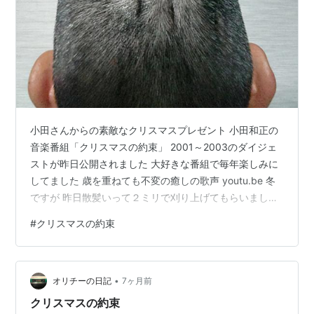
小田さんからの素敵なクリスマスプレゼント 小田和正の
音楽番組「クリスマスの約束」 2001～2003のダイジェ
ストが昨日公開されました 大好きな番組で毎年楽しみに
してました 歳を重ねても不変の癒しの歌声 youtu.be 冬
ですが 昨日散髪いって２ミリで刈り上げてもらいました
すると後頭部に現れるのが３本の黒いライン 毛並みが山
#
クリスマスの約束
脈みたいに寄るクセラインが３本 「アディダス？」 「熊
にやられた？」 自分には見えないんで気にしないけどね
好きにからかってください ２本見える右にも大きな線が
•
あります 頭が寒いというより冷たいんで ニット帽が必須
オリチーの日記
7ヶ月前
です
クリスマスの約束