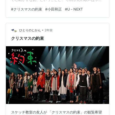
ぱり素敵。 なんか心に沁みる。 うんと昔、小田さんのコ
#
クリスマスの約束
#
小田和正
#
U－NEXT
ンサートに行ったとき、 最初のピアノの数音がなっただ
けで、きゅっと胸をつかまれたのを覚えてる。 なんで
か、小田さんのメロディはすぐ心に響く。 何年も続いた
•
この企画、 「誠心誠意、逃げないでやってきた」「手抜
ひとりのじかん
2年前
きはしてない」と言う小田さん。 すごいなあ。 Ｕ－ＮＥ
クリスマスの約束
ＸＴでディレクターズカ…
スケッチ教室の友人が 「クリスマスの約束」の観覧希望