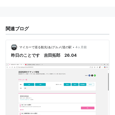
多彩なゲストを迎えて、オリジナル曲やこの番組だけの
カバー曲を披露する。
2001年 2001年12月25日 23:45〜1:45 多くのアーテ
ィストに小田直筆の手紙を送るも全員に出演を辞退され
関連ブログ
た。
2002年 2002年12月25日 23:30〜1:40
2003年 2003年12月25日 23:35〜1:50 ゲスト・ゆ
•
マイカーで巡る観光/♨/グルメ/道の駅
4ヶ月前
ず、財津和夫、根本要、桜井和寿。
昨日のことです 吉田拓郎 26.04
2004年 2004年12月25日 23:45〜1:45 当時小田の
レギュラー番組だった『風のようにうたが流れていた』
の総集編を放送。
2005年 2005年12月22日 23:55〜1:55 ゲスト・中
居正広
2006年 2006年12月28日 23：30〜25：24 ゲス
ト・松たか子 スキマスイッチ いきものがかり 斉藤
哲夫