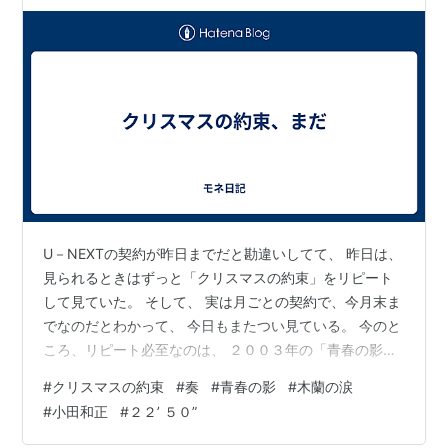
U－NEXTの契約が昨日までだと勘違いしてて、 昨日は、
見られるときはずっと「クリスマスの約束」をリピート
して見ていた。 そして、 実は月ごとの契約で、今月末ま
でなのだとわかって、 今日もまたつい見ている。 今のと
ころ、リピート必至なのは、 ２００３年の「青春の影」
「木蘭の涙」 ２００９年の「２２’ ５０”」 ２０１３年の
#
クリスマスの約束
#
奏
#
青春の影
#
木蘭の涙
「奏」。 まだすべてを見返してはいないので、 気づいて
#
小田和正
#
２２’ ５０”
ないお気に入りの歌が他にもいろいろあるかも。 先の４
曲は、何度でも見返したくなってしまう。 「青春の影」