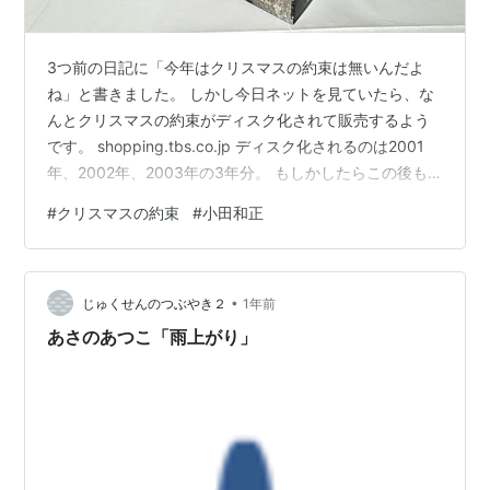
3つ前の日記に「今年はクリスマスの約束は無いんだよ
ね」と書きました。 しかし今日ネットを見ていたら、な
んとクリスマスの約束がディスク化されて販売するよう
です。 shopping.tbs.co.jp ディスク化されるのは2001
年、2002年、2003年の3年分。 もしかしたらこの後も
ディスク化が続くかも。 以前、TBSがDVD化を試みまし
#
クリスマスの約束
#
小田和正
たが、一部の曲で許可が出ず計画が頓挫した事がありま
した。 今回はクリアになったんでしょうね。 今回の3年
分は当然録画しています。 ただし初期の頃は地デジ前な
•
ので、昔のアナログ放送でした。 番組自体も昔の4：3の
じゅくせんのつぶやき２
1年前
画面でしたが、コンサートの部分はハイビジョン収録
あさのあつこ「雨上がり」
さ…