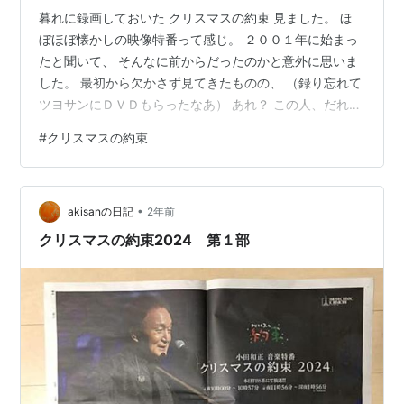
暮れに録画しておいた クリスマスの約束 見ました。 ほ
ぼほぼ懐かしの映像特番って感じ。 ２００１年に始まっ
たと聞いて、 そんなに前からだったのかと意外に思いま
した。 最初から欠かさず見てきたものの、 （録り忘れて
ツヨサンにＤＶＤもらったなあ） あれ？ この人、だれや
ろ？ ってことが何度もありました。 宇多田ヒカルが小田
#
クリスマスの約束
和正のギター１本の伴奏とハモで 「花束を君に」をうた
ってたんですねえ。 すっかり忘れてます。 「冷たい雨」
をうたった山本潤子、 サビの高いところ、昔はもっと突
•
き抜けた声が出てたな （そこが山本潤子のいちばんええ
akisanの日記
2年前
とこやのに）とか、 見ていていろいろ思いました。 第１
クリスマスの約束2024 第１部
部のドキュメンタ…