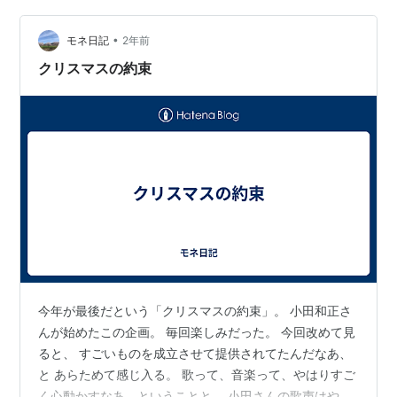
「木蘭の涙」は、 小田さんとのデュエットのためにいっ
そう曲が素敵になって、 じっと聴き入ってしまう。
•
モネ日記
2年前
「奏」は、 小田…
クリスマスの約束
今年が最後だという「クリスマスの約束」。 小田和正さ
んが始めたこの企画。 毎回楽しみだった。 今回改めて見
ると、 すごいものを成立させて提供されてたんだなあ、
と あらためて感じ入る。 歌って、音楽って、やはりすご
く心動かすなあ、ということと、 小田さんの歌声はやっ