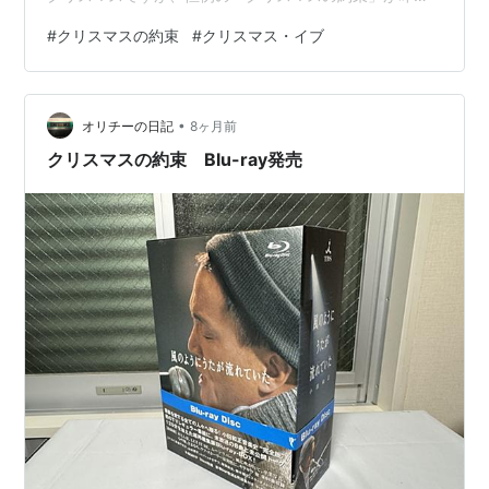
で終了してしまったので、楽しみが減ってしまいまし
#
クリスマスの約束
#
クリスマス・イブ
た。 でも、急に発売になった「クリスマスの約束・Blu-
ray Disc」が届きましたので、今宵はこれを鑑賞して過ご
したいと思います。 クリスマスの約束2001 2001年、
•
2002年、2003年と発売されましたが、とりあえず最初
オリチーの日記
8ヶ月前
の番組だった2001年を購入しました。 残りはそのうち。
クリスマスの約束 Blu-ray発売
コ…