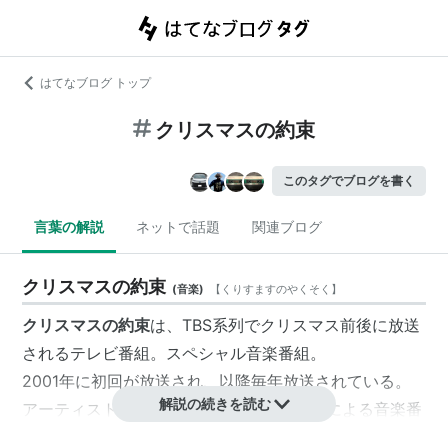
はてなブログ トップ
クリスマスの約束
このタグでブログを書く
言葉の解説
ネットで話題
関連ブログ
クリスマスの約束
(
音楽
)
【
くりすますのやくそく
】
クリスマスの約束
は、TBS系列でクリスマス前後に放送
されるテレビ番組。スペシャル音楽番組。
2001年に初回が放送され、以降毎年放送されている。
解説の続きを読む
アーティスト・小田和正によるライブ形式による音楽番
組。