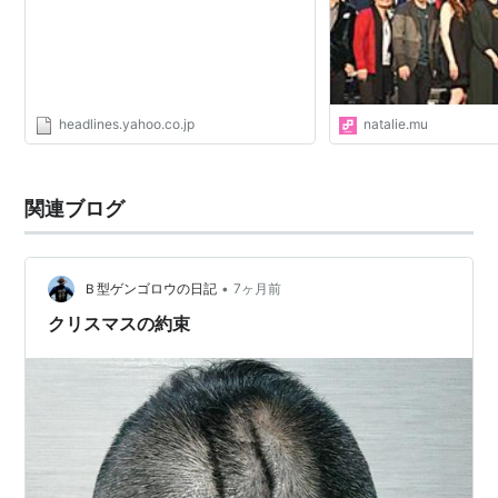
マグレン Crystal Kay 佐藤竹善 清水翔太 JUJU
スキマスイッチ 鈴木雅之 スターダスト・レビュー
玉城千春 中村中 夏川りみ 一青窈 平原綾香
FUNKY MONKEY BABYS 藤井フミヤ 松たか子 宮
headlines.yahoo.co.jp
natalie.mu
沢和史 MONKEY MAJIK 矢井田瞳 山本潤子 和田
唱（TRICERATOPS）
2012年 2012年12月25日 23:50 - 25:50 ゲスト・絢
関連ブログ
香 JUJU スキマスイッチ 根本要 松たか子 水野
良樹（いきものがかり）
•
Ｂ型ゲンゴロウの日記
7ヶ月前
2013年 2013年12月25日 23:19 - 25:19
クリスマスの約束
2014年 2014年12月25日 23:45 - 25:45