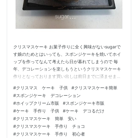
クリスマスケーキ お菓子作りに全く興味がないsugarで
す娘のためとはいっても、スポンジケーキを焼いてホイ
ップを作ってなんて考えたら日が暮れてしまうので 毎
年、デコレーションを楽しもうというクリスマスケーキ
作りとなっております買い出しは前日までに済ませまし
た！近所のスーパーで毎年同じ物を買う セリアでの買い
#
クリスマス ケーキ 子供
#
クリスマスケーキ簡単
出し品 スーパーでの買い出し品 娘流、ケーキのイメージ
#
スポンジケーキ デコレーション
を描く ケーキ皿は蕎麦の皿 いちごカットする ホイップ&
#
ホイップクリーム市販
#
スポンジケーキ市販
サンドする オレオに絵を描いた トッピングする ケーキ
#
ケーキ 手作り 子供
#
ケーキ デコるだけ
完成 最後に セリアでの買い出し品 デコレーション用に
#
クリスマスケーキ 簡単 安い
セリアでカラースプレーやトッピングを娘のチョイスで
#
クリスマスケーキ 手作り チョコ
買いました ショートケー…
#
クリスマスケーキ 手作り 初心者