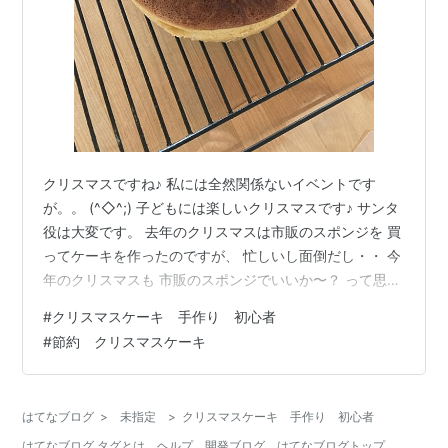
クリスマスですね♪ 私には全然関係ないイベントです
が。。 (^◇^;) 子どもには楽しいクリスマスです♪ サンタ
役は大変です。 去年のクリスマスは市販のスポンジを 買
ってケーキを作ったのですが、 忙しいし面倒だし・・ 今
年のクリスマスも 市販のスポンジでいいか〜？ って思っ
てスーパー行ったら ない！ない！どこにもない！！ こな
#
クリスマスケーキ 手作り 初心者
いだ行った時はあったのに・・ ( ；´Д｀) 仕方ないので
#
節約 クリスマスケーキ
２０代の時ぶりに（笑） 作ってみることに。 ↓↓↓ メレ
ンゲを作るのが大変なのを 作りながら思い出しました
（笑） cookpad.com ↑↑↑ このレシピめちゃくちゃ美
はてなブログ
>
未指定
>
クリスマスケーキ 手作り 初心者
味しい！ 昔作ったスポンジはパサパサしてたの…
はてなブログ タグとは
ヘルプ
開発ブログ
はてなブログトップ