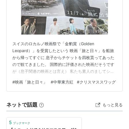
スイスのロカルノ映画祭で「金豹賞（Golden
Leopard）」を受賞したという 映画「旅と日々」を船旅
から帰ってすぐに 息子からチケットを四枚貰ってあった
ので観てきました。 国際的に評価された映画だそうです
が（息子関連の映画とは言え） 私たち素人のましてシニ
アにはただただ静かな映画・・・と言うだけでしたが
#
映画「旅と日々」
#
中華東方紅
#
クリスマススワッグ
（笑） 映画館のあるデパート内の何度か入ったことがあ
る レストランで四人で中華料理を・・・ ランチセットメ
ニューの中からそれぞれ違う物をオーダーして シェアし
ネットで話題
もっと見る
て美味しく食べましたが 映画の感想は四人とも
「？？？？」 まだ上映中だそうですので興味のある方は
是非。。。。 ご近所の公園の飛び出て…
5
ブックマーク