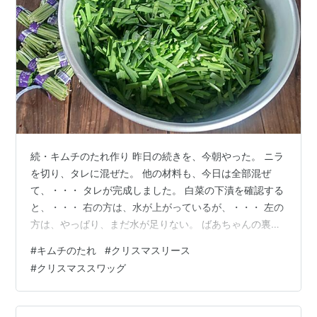
続・キムチのたれ作り 昨日の続きを、今朝やった。 ニラ
を切り、タレに混ぜた。 他の材料も、今日は全部混ぜ
て、・・・ タレが完成しました。 白菜の下漬を確認する
と、・・・ 右の方は、水が上がっているが、・・・ 左の
方は、やっぱり、まだ水が足りない。 ばあちゃんの裏ワ
ザでは、・・・ 石油用のポンプを使って、水を移すって
#
キムチのたれ
#
クリスマスリース
ことですが。 ちょっと、石油ポンプは、（いくら、石油
#
クリスマススワッグ
には使ってないとは言え）抵抗があったので、ひしゃく
で、水を移しました。 さて、あとは、タレと白菜を混ぜ
る作業を、木曜日に行う予定です。 クリスマススワッグ