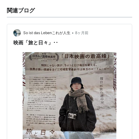
関連ブログ
•
So ist das Lebenこれが人生
8ヶ月前
映画「旅と日々」･･