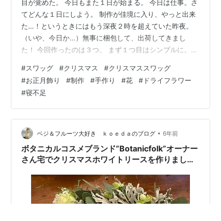
目が覚めた。 今日もまた１日が始まる。 今日は仕事。さ
てどんな１日にしよう。 制作が佳境に入り、やっと出来
た…！というときにはもう深夜２時を超えていた昨夜。
（いや、今日か…）無事に梱包して、出荷してきまし
た！ 今回作ったのは３つ。 まず１つ目はシンプルに。こ
れはお正月にも飾りたいという意向を汲んで作成。クリ
#
スワッグ
#
クリスマス
#
クリスマススワッグ
スマスが済んだら、ひっくり返して（今の持ち手を下に
#
お正月飾り
#
制作
#
手作り
#
花
#
ドライフラワー
して）で、お正月飾りをつけてもらえるように。 で、こ
#
寝不足
のお正月飾りも、水引とつまみ細工で椿の花を作ってめ
っちゃ力作出来たのに…まさかの写真撮るのを忘れた。
笑 梱包し終わってから気づくという…涙 実家から写真送
られてきたら載せます。 ２つ目はおし…
•
ベジ＆フルーツ大好き ｋｏｅｄａのブログ
6年前
ボタニカルコスメブランド”Botanicfolk”オーナー
さん宅でクリスマスホワイトリースを作りまし
た！