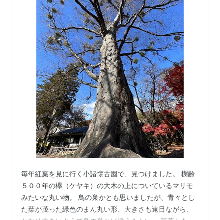
毎年紅葉を見に行く小諸懐古園で、見つけました。 樹齢
５００年の欅（ケヤキ）の大木の上についているマリモ
みたいな丸い物。 鳥の巣かとも思いましたが、青々とし
た葉が茂った緑色のまん丸い形、大きさも遠目ながら、