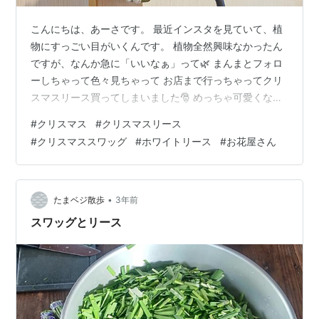
こんにちは、あーさです。 最近インスタを見ていて、植
物にすっごい目がいくんです。 植物全然興味なかったん
ですが、なんか急に「いいなぁ」って🌿 まんまとフォロ
ーしちゃって色々見ちゃって お店まで行っちゃってクリ
スマスリース買ってしまいました🎅 めっちゃ可愛くな
い？ 最近っぽい草がわっさわさしたシンプルリースも可
#
クリスマス
#
クリスマスリース
愛いし、 半分枝がむき出しみたいなリースも可愛かった
#
クリスマススワッグ
#
ホワイトリース
#
お花屋さん
んですが 結局王道の感じに収まりました。 他にもクリス
マススワッグがあったり、 ミニツリーみたいなんもあっ
たりですんごい悩みましたよ。 夫と店内行ったり来たり
しまくりました(笑) スワッグの良さってあんまりわから
•
たまベジ散歩
3年前
なかったんですが 実物見て…
スワッグとリース