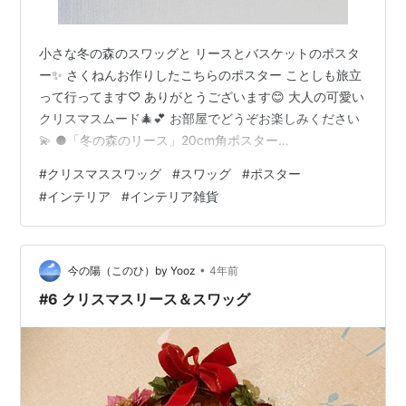
小さな冬の森のスワッグと リースとバスケットのポスタ
ー✨ さくねんお作りしたこちらのポスター ことしも旅立
って行ってます♡ ありがとうございます😊 大人の可愛い
クリスマスムード🎄💕 お部屋でどうぞお楽しみください
💫 ●「冬の森のリース」20cm角ポスター
https://www.heaven.jpn.com/items/54437653 ●「冬
#
クリスマススワッグ
#
スワッグ
#
ポスター
の森のバスケット」20cm角ポスター
#
インテリア
#
インテリア雑貨
https://www.heaven.jpn.com/items/54438090
https://www.instagram.com/p/ClqXzmnvlKc/ きらきら
星ポスターも⭐️🌟 冬のお部屋に可愛いよ🎄…
•
今の陽（このひ）by Yooz
4年前
#6 クリスマスリース＆スワッグ