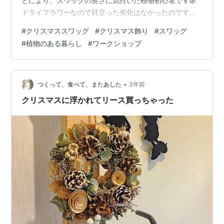
とにより、スワッグの良さに気付いた植物初心者です🌿
ドライフラワーなので目立った劣化はなかったのです
が、購入時に「1年くらいは楽しめます」と言われていた
#
クリスマススワッグ
#
クリスマス飾り
#
スワッグ
のもあり、この度思い切ってワークショップに申し込ん
#
植物のある暮らし
#
ワークショップ
だという訳です✨ ちなみにミモザスワッグはこちら。 ド
ライ特有のこの広がりとか素敵ですよね。 そして私が作
ったものがこちら。 初めての生スワッグです！完成度は
まぁ置いときましょう。こう言うのは自己満足が全てで
•
つくって、食べて、またあした
3年前
す(笑) ひむろ杉、ブルーアイス、ユー…
クリスマスに浮かれてリース買っちゃった