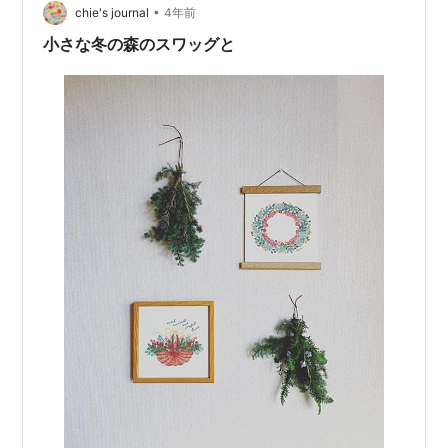
と、クリスマスリース 先週の「お花のおけいこ」は、ク
•
chie's journal
4年前
リスマススワッグと、クリス…
小さな冬の森のスワッグと