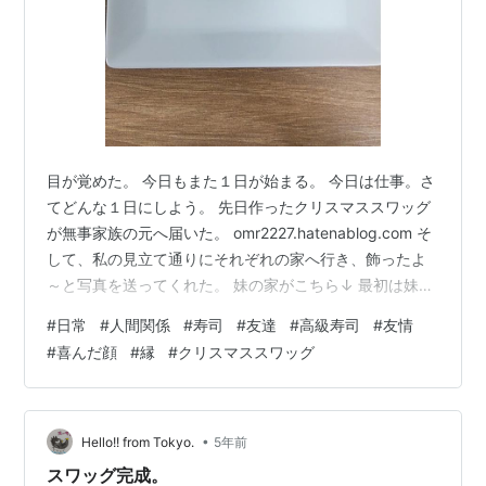
目が覚めた。 今日もまた１日が始まる。 今日は仕事。さ
てどんな１日にしよう。 先日作ったクリスマススワッグ
が無事家族の元へ届いた。 omr2227.hatenablog.com そ
して、私の見立て通りにそれぞれの家へ行き、飾ったよ
～と写真を送ってくれた。 妹の家がこちら↓ 最初は妹は
リボンのついた方↓を選ぼうとしたけど、 私的にはこれ
#
日常
#
人間関係
#
寿司
#
友達
#
高級寿司
#
友情
かなというのを聞いて、それならそうしようと選んだ結
#
喜んだ顔
#
縁
#
クリスマススワッグ
果大正解やった！とのうれしいお言葉を頂きました！ そ
して我ながら、ドアや家の雰囲気に合ってると思うわ 笑
兄の家の方も飾ったと送ってきてくれたけど、日が落ち
すぎてて暗くてよく見えんだ 笑 そういや、同じこの週末
•
Hello!! from Tokyo.
5年前
にナ…
スワッグ完成。