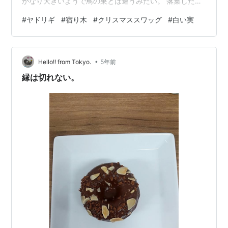
かなり大きいようで鳥の巣とは違うみたい。 落葉した大
木に点々とついた緑の丸い葉っぱの固まりは なんだかイ
#
ヤドリギ
#
宿り木
#
クリスマススワッグ
#
白い実
ラストや絵本に出てくる架空の木みたいでした。 肝心の
紅葉より印象に残ったので、帰ってから調べてみるとど
うやらヤドリギというものらしいです。 鳥の運んでくれ
•
た種が欅やサクラ、ナラ、主に落葉樹の枝について育
Hello!! from Tokyo.
5年前
つ、半寄生の常緑種だそうです。 lovegreen.net 高い場
縁は切れない。
所にあったので、緑色の丸…