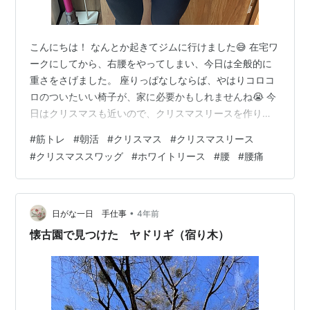
こんにちは！ なんとか起きてジムに行けました😅 在宅ワ
ークにしてから、右腰をやってしまい、今日は全般的に
重さをさげました。 座りっぱなしならば、やはりコロコ
ロのついたいい椅子が、家に必要かもしれませんね😭 今
日はクリスマスも近いので、クリスマスリースを作りに
行ってきました。今年は珍しく、半円の三日月🌙型です
#
筋トレ
#
朝活
#
クリスマス
#
クリスマスリース
🌿 ホワイトクレセントリースというそうです！ 素敵に仕
#
クリスマススワッグ
#
ホワイトリース
#
腰
#
腰痛
上がりました✨😊 本日もお読みいただきありがとうござ
いました🙇‍♀️
•
日がな一日 手仕事
4年前
懐古園で見つけた ヤドリギ（宿り木）