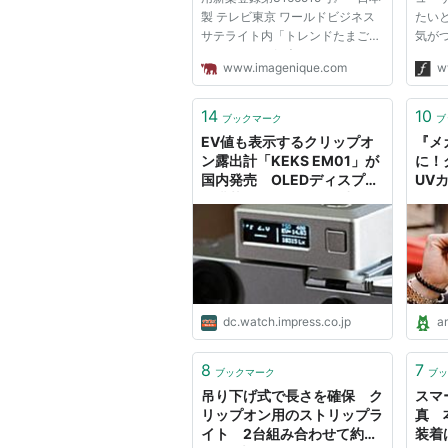
製 テレビ東京 ワールドビジネス
たい
サテライト内「トレンドたまご」
気が
のコーナーで紹介されました。
いま
www.imagenique.com
w
特選街 2013年 11月号誌上の特
ップ
集 きれいに写る！楽して撮れ
にもな
る！「超便利カメラアイテム」３
これ
14
10
ブックマーク
ブ
０ に掲載されました。便利度 星
ディフ
EV値も表示するクリップオ
『メ
５つ...
ン露出計「KEKS EM01」が
に！
国内発売 OLEDディスプレ
UV
イ搭載 USB Type-C端子か
ら充電
dc.watch.impress.co.jp
a
8
7
ブックマーク
ブッ
吊り下げ式で長さを確保 ク
スマ
リップオン用のストリップラ
真 
イト 2台組み合わせて約
装着