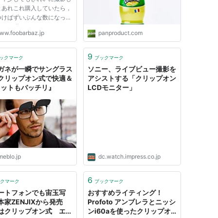
とあれこれ購入していたら，
つけばずいぶんな数になって
した。 数えてみたら，クリ
ww.foobarbaz.jp
panproduct.com
オンストロボ用だけで10種類
っていました(^^; せっかく
だけの数が揃ったので，どの
9
ックマーク
ブックマーク
ューザが効果が高く，...
ガネが一瞬でサングラス
ソニー、ライブビュー撮影を
クリップオン式で快適＆
アシストする「クリップオン
カットもバッチリ』
LCDモニター」
meblo.jp
dc.watch.impress.co.jp
6
クマーク
ブックマーク
ートフォンでも宙玉写
おすすめライティング！
本家ZENJIXから発売
Profoto アンブレラとニッシ
はクリップオン式 エク
ンi60aを使ったクリップオ