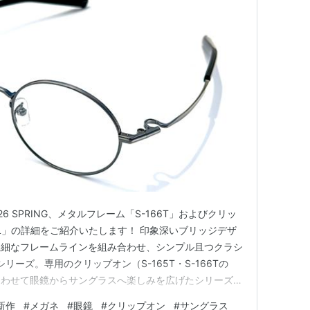
N 2026 SPRING、メタルフレーム「S-166T」およびクリッ
 CL」の詳細をご紹介いたします！ 印象深いブリッジデザ
繊細なフレームラインを組み合わせ、シンプル且つクラシ
シリーズ。専用のクリップオン（S-165T・S-166Tの
合わせて眼鏡からサングラスへ楽しみを広げたシリーズで
ェイプを持ったS-166T。サイズはレンズ横幅50mm、
新作
#
メガネ
#
眼鏡
#
クリップオン
#
サングラス