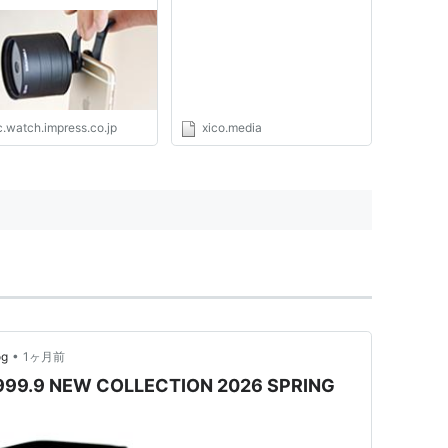
ンションチューブも付属
ン1灯で簡単室内ポートレー
ト撮影方法 | ヒーコ | あたら
しい写真の楽しみを発見し、
発信する。
c.watch.impress.co.jp
xico.media
•
og
1ヶ月前
| 999.9 NEW COLLECTION 2026 SPRING