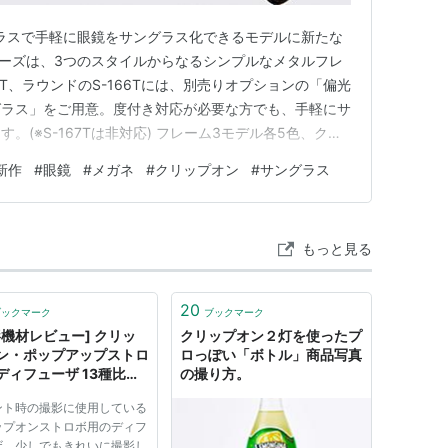
サングラスで手軽に眼鏡をサングラス化できるモデルに新たな
シリーズは、3つのスタイルからなるシンプルなメタルフレ
5T、ラウンドのS-166Tには、別売りオプションの「偏光
グラス」をご用意。度付き対応が必要な方でも、手軽にサ
。(※S-167Tは非対応) フレーム3モデル各5色、クリ
uTubeでご紹介中です！ ▼リンクまたは画像タップで視
新作
#
眼鏡
#
メガネ
#
クリップオン
#
サングラス
眼鏡とサングラスを手軽にスタイルチェンジ!? フォーナイ
もっと見る
20
ブックマーク
ブックマーク
影機材レビュー] クリッ
クリップオン２灯を使ったプ
ン・ポップアップストロ
ロっぽい「ボトル」商品写真
ディフューザ 13種比較
の撮り方。
o-bar-baz
ント時の撮影に使用している
ップオンストロボ用のディフ
ザ，少しでもきれいに撮影し