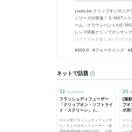
youtu.be クリップオン
シリーズが登場！ S-165T
ーム。クラウンパントのS-16
レンズ搭載クリップオンサン
ングラスをお楽しみいただけます
ップオン2モデル各3色を、Yo
#
999.9
#
フォーナインズ
#
聴▼ 【999.9】シンプルな
ンズ…
ネットで話題
32
20
ブックマーク
フラッシュディフューザー
[撮
「クリップオン・ソフトライ
プオ
ト・スクリーン」 /
ボ用
IMAGENIQUE®
- fo
カード型フラッシュディフューザ
イベ
ー／ストロボディフューザー《実
クリ
用新案登録第3166515号》 日本
ュー