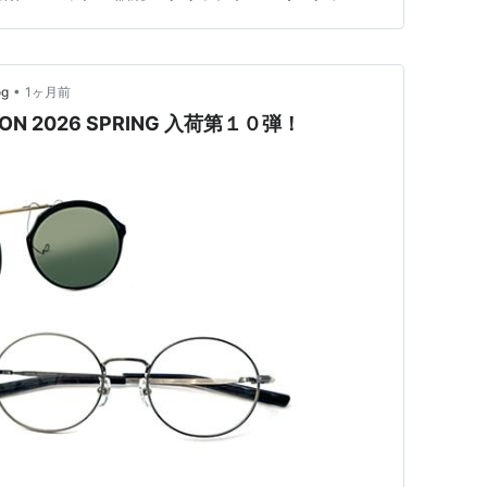
mm、枠幅141mmとなっています。 リムに…
•
og
1ヶ月前
TION 2026 SPRING 入荷第１０弾！