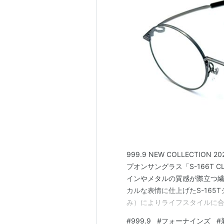
999.9 NEW COLLECTIO
プオンサングラス「S-166T
インやメタルの質感が際立つ
カルな表情に仕上げたS-165T
み）によりライフスタイルに
す。 やや横長扁平なラウンドシ
#
999.9
#
フォーナインズ
#