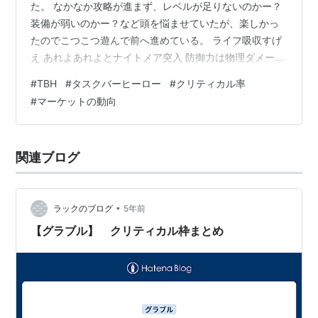
た。 なかなか攻略が進まず、レベルが足りないのかー？
装備が弱いのかー？など頭を悩ませていたが、楽しかっ
たのでこつこつ遊んで前へ進めている。 ライフ吸収すげ
え あれよあれよとナイトメア突入 防御力は物理ダメージ
の軽減にしか効果がない オフライン報酬がえげつないこ
#
TBH
#
タスクバーヒーロー
#
クリティカル率
とになった ペット周回場所メモ クリティカル率について
#
マーケットの動向
考える 倉庫拡張のルーンを取れ！ このブログではこつこ
つ楽しみつつプレイして、実際にRMTやステージの攻略
をしてみた体験記を、ゆっくり亀のような歩みで記事に
関連ブログ
していきます。マーケットの状況は時とともに変遷する
でしょう。その都度、経済事情も…
•
ラックのブログ
5年前
【グラブル】 クリティカル枠まとめ