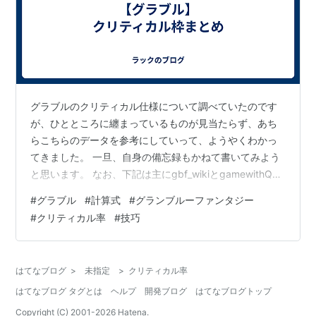
グラブルのクリティカル仕様について調べていたのです
が、ひとところに纏まっているものが見当たらず、あち
らこちらのデータを参考にしていって、ようやくわかっ
てきました。 一旦、自身の備忘録もかねて書いてみよう
と思います。 なお、下記は主にgbf_wikiとgamewithQ&A
の内容を参考にさせて頂きました。 クリティカル効果倍
#
グラブル
#
計算式
#
グランブルーファンタジー
率＝+武器スキル 通常技巧（効果倍率50％）+武器スキ
#
クリティカル率
#
技巧
ル 方陣技巧（効果倍率50％）+キャラLB_1（効果倍率
25％）+キャラLB_2（効果倍率25％）+キャラLB_3（効
果倍率25％）+キャラLB_…+指輪LB+通常クリティカル
はてなブログ
>
未指定
>
クリティカル率
バフ（アビリティ枠）+通常クリティカルバフ（奥…
はてなブログ タグとは
ヘルプ
開発ブログ
はてなブログトップ
Copyright (C) 2001-
2026
Hatena.