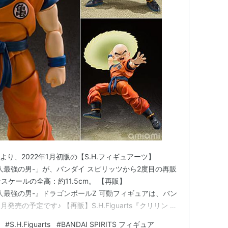
より、2022年1月初販の【S.H.フィギュアーツ】
ン-地球人最強の男-」が、バンダイ スピリッツから2度目の再販
スケールの全高：約11.5cm。 【再販】
 -地球人最強の男-』ドラゴンボールZ 可動フィギュアは、バン
発売の予定です♪ 【再販】S.H.Figuarts『クリリン -
ルZ 可動フィギュア【バンダイ スピリッツ】《2026
#
S.H.Figuarts
#
BANDAI SPIRITS フィギュア