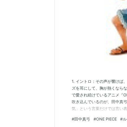
*2
:
天下一武道会のバクテリアン戦
1. イントロ：その声が響けば
ズを耳にして、胸が熱くならな
で愛され続けているアニメ『ON
吹き込んでいるのが、田中真弓
気」という言葉だけでは言い
り、仲間と一緒に走り出した
#
田中真弓
#
ONE PIECE
#
ル
す。今日は、数々の伝説的キ