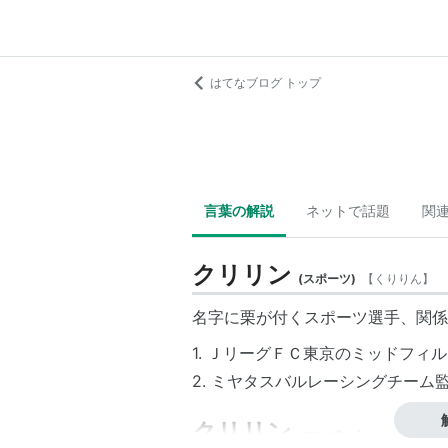
はてなブログ トップ
言葉の解説
ネットで話題
関
クリリン
(
スポーツ
)
【
くりりん
】
名字に栗が付くスポーツ選手、関係
1. ＪリーグＦＣ東京のミッドフィ
2. ミヤタスバルレーシングチーム
クリリン
(
マンガ
)
【
くりりん
】