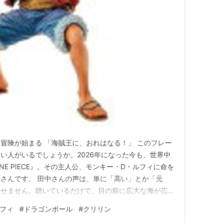
では、何故か臭いを感じている
、冒険が始まる 「海賊王に、おれはなる！」 このフレー
い人がいるでしょうか。2026年になった今も、世界中
E PIECE』。その主人公、モンキー・D・ルフィに命を
さんです。 田中さんの声は、単に「高い」とか「元
表せません。聴いているだけで、目の前に広大な海が広が
くなるような、不思議な「冒険の魔法」が詰まっていま
フィ
#
ドラゴンボール
#
クリリン
ャラクターを演じ、声優界の第一線を走り続ける田中真弓