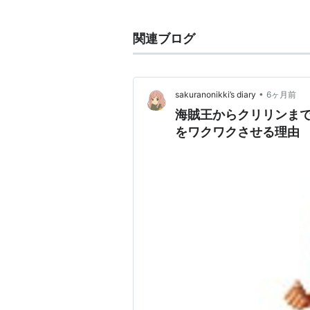
漫画「DRAGON BALL（ドラ
孫悟空
の親友。多林寺より亀仙人（
関連ブログ
亀仙流随一の技巧派で、多彩な気功
につかったバトルスタイルが特徴。
妻は
人造人間18号
で、娘はマーロ
•
sakuranonikki’s diary
6ヶ月前
海賊王からクリリンま
ラクター）。
をワクワクさせる理由
ヤムチャがマーロンに曰く、「お父
ね・・・」。しかし、天津飯とどち
「ピッコロ…お、お前宇宙人だった
鼻がない。
*2
フランスではアニメ本編でクリリン
が行われた。
*1
:
悟空も使用可能。他にも多数の
る。