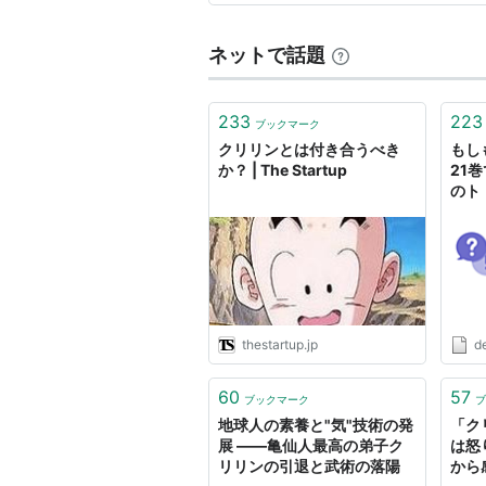
さんの魅力について、たっぷり
ネットで話題
233
223
ブックマーク
クリリンとは付き合うべき
もし
か？ | The Startup
21
のト
ど...
thestartup.jp
de
60
57
ブックマーク
ブ
地球人の素養と"気"技術の発
「ク
展 ――亀仙人最高の弟子ク
は怒
リリンの引退と武術の落陽
から