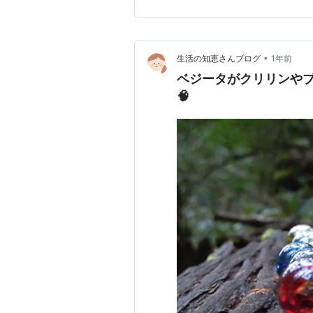
年05月予約》 【その他の写真は
•
生活の知恵さんブログ
1年前
ベジータがクリリンや
🧠