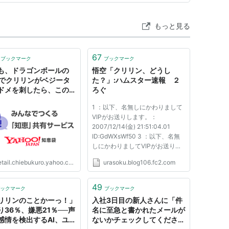
と語っていきた…
もっと見る
67
ブックマーク
ブックマーク
も、ドラゴンボールの
悟空「クリリン、どうし
巻でクリリンがベジータ
た？」:ハムスター速報 ２
ドメを刺したら、この後
ろぐ
 - Yahoo!知恵袋
1 ：以下、名無しにかわりまして
VIPがお送りします。：
2007/12/14(金) 21:51:04.01
ID:GdWXsWf50 3 ：以下、名無
しにかわりましてVIPがお送りし
ます。：
tail.chiebukuro.yahoo.co.jp
urasoku.blog106.fc2.com
2007/12/14(金)21:53:55.44
ID:hgichtpyO 上の歯ぐきが裂け
たんだろ 4 ：１：
49
ックマーク
ブックマーク
2007/12/14(金) 22:00:08.82
リリンのことかーっ！」
入社3日目の新人さんに「件
ID:GdWXsWf50 5 ：以下、名無
り36％、嫌悪21％──声
名に至急と書かれたメールが
しにかわりましてVIPがお送り
感情を検出するAI、ユー
ないかチェックしてくださ
し...