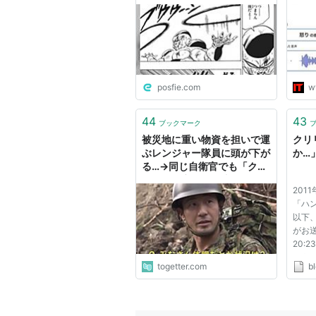
ザー
posfie.com
w
44
43
ブックマーク
被災地に重い物資を担いで運
クリ
ぶレンジャー隊員に頭が下が
か…
る…→同じ自衛官でも「クリ
リンと悟空くらい違う」とい
2011
う最強精鋭・レンジャーの凄
「ハン
さ
以下、
がお送
20:23
いうの
togetter.com
bl
下、名
お送りし
20:3
リン