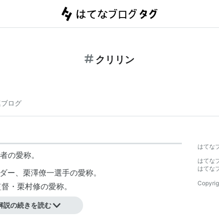
クリリン
連ブログ
はてな
者の愛称。
はてな
はてな
ルダー、栗澤僚一選手の愛称。
Copyrig
監督・栗村修の愛称。
解説の続きを読む