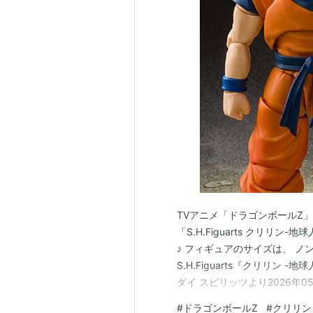
TVアニメ「ドラゴンボールZ」
「S.H.Figuarts クリリ
♪ フィギュアのサイズは、 ノン
S.H.Figuarts『クリリン
ダイ スピリッツより2026年05月
地球人最強の男-』ドラゴンボー
#
ドラゴンボールZ
#
クリリン