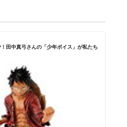
ゴンボール）」の登場人物。アニメでの声は田中真弓。
武天老師）の元へ（エロ本を渡して）修行へ来た。
波のバリエーションを発明し、また、空間を立体的
必殺技は
気円斬
。
*1
ン。元恋人はマロン（注：アニメ版のオリジナルキャ
で！田中真弓さんの「少年ボイス」が私たち
さんは世界一強いんだ！地球人の中では
らが強いのかという問題で読者の意見が割れる。
のか!!」という名言や迷言を残している。
がフリーザに殺されたとき、あまりの人気の為葬式
キャラが使えるため、技自体の難易度は低いと見られ