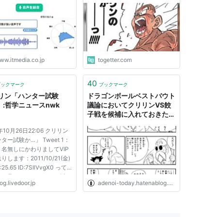
ローカルが無償公開
い」とお願いしたら「一件あ
ります！クリリンさんからで
す」って言われて、クリリ
ン…さん？？となった話
ww.itmedia.co.jp
togetter.com
40
ブックマーク
ブックマーク
リン「ハンター試験
ドラゴンボールベストバウト
」:哲学ニュースnwk
議論においてクリリンVS餃
子戦を候補に入れておきたい
という主張のための覚え書き
年10月26日22:06 クリリン
- 銀河孤児亭
ター試験か…」 Tweet 1：
名無しにかわりましてVIP
りします：2011/10/21(金)
:25.65 ID:7SIlVvgX0 って
が見てみたいです 8： 以
og.livedoor.jp
adenoi-today.hatenablog.com
無しにかわりましてVIPが
ます：2011/10/21(金)
2:00.57 ID:r5N64GFN0 クリ
「おっちゃん、ステーキ定