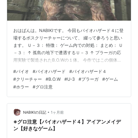
おはばんは。NABIKIです。 今回もバイオハザード４に登
場するボスクリーチャーについて、 綴って参ろうと思い
ます。 Ｕ－３： 特徴： ゲーム内での対処： まとめ： Ｕ
－３： ↑ 孤島の地下で遭遇するＵ－３ ↑ プラーガの応
用実験で製造されたB.O.Wの１体。 今作ではこの個体だ
けとなり、最終ステージである 孤島の中盤に登場するク
#
バイオ
#
バイオハザード
#
バイオハザード４
リーチャーである。 名前の由来である『Ｕ』は英語の
#
クリーチャー
#
B.O.W
#
U-3
#
プラーガ
#
ゲーム
Ultimateから取られており、 ３は形態変化が３段階まで
#
ホラー
#
グロ注意
あることからと推察できる。 特徴： 人間を素体にしてお
り、プラーガとほかの生物の遺伝子を 混合して製造され
たB.O.Wとなっている。 腕と舌は自在に伸縮する器…
•
NABIKIの日記
1ヶ月前
※グロ注意【バイオハザード４】アイアンメイデ
ン【好きなゲーム】