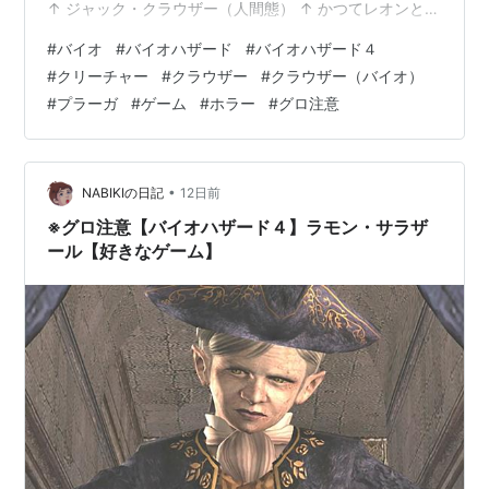
↑ ジャック・クラウザー（人間態） ↑ かつてレオンとと
もに『オペレーション・ハヴィエ』と呼ばれる 秘匿ミッ
#
バイオ
#
バイオハザード
#
バイオハザード４
ションに従事した盟友。 しかし、その作戦の際にB.O.W.
#
クリーチャー
#
クラウザー
#
クラウザー（バイオ）
の持つ力に 魅入られてしまった結果、闇落ちすることと
#
プラーガ
#
ゲーム
#
ホラー
#
グロ注意
なった。 ※作中では細かく語られないため、 唐突な展開
に中々ついていけないプレイヤーが多かった。 特徴：
様々な戦場で戦果を挙げた非常に優秀な戦士であり、 ナ
イフ…
•
NABIKIの日記
12日前
※グロ注意【バイオハザード４】ラモン・サラザ
ール【好きなゲーム】