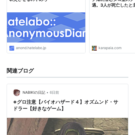
遇。3人が死亡したと
anond.hatelabo.jp
karapaia.com
関連ブログ
•
NABIKIの日記
6日前
※グロ注意【バイオハザード４】オズムンド・サ
ドラー【好きなゲーム】