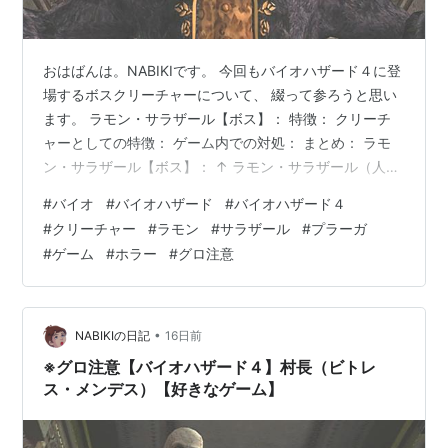
おはばんは。NABIKIです。 今回もバイオハザード４に登
場するボスクリーチャーについて、 綴って参ろうと思い
ます。 ラモン・サラザール【ボス】： 特徴： クリーチ
ャーとしての特徴： ゲーム内での対処： まとめ： ラモ
ン・サラザール【ボス】： ↑ ラモン・サラザール（人間
態） ↑ 舞台となる寒村周辺を代々治めてきたサラザール
#
バイオ
#
バイオハザード
#
バイオハザード４
家の8代目当主。 本来サラザール家は、邪教であるロ
#
クリーチャー
#
ラモン
#
サラザール
#
プラーガ
ス・イルミナドスを 弾圧することで平和を保ってきた
#
ゲーム
#
ホラー
#
グロ注意
が、ラモンは幼少時に 両親を亡くしており、その心の隙
をサドラーに利用され、 プラーガを受け入れてしまった
ことが、彼の執事の手記から 読み取ることができる。 特
徴： 第二ステー…
•
NABIKIの日記
16日前
※グロ注意【バイオハザード４】村長（ビトレ
ス・メンデス）【好きなゲーム】