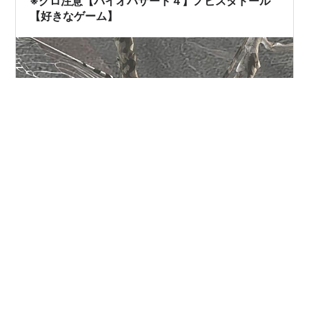
※グロ注意【バイオハザード４】ノビスタドール
【好きなゲーム】
おはばんは。NABIKIです。 今回もバイオハザード４に登
場するクリーチャーについて、 綴って参ろうと思いま
す。 ノビスタドール： 特徴： ゲーム内での対処： まと
め： ノビスタドール： ↑ 巣で活動するノビスタドール
↑ プラーガの応用実験にて、人間を素体として製造され
たB.O.W。 プラーガの性質が強く影響したためか、人間
#
バイオ
#
バイオハザード
#
バイオハザード４