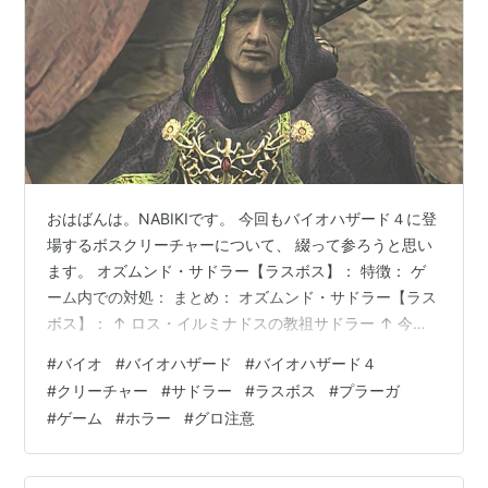
おはばんは。NABIKIです。 今回もバイオハザード４に登
場するボスクリーチャーについて、 綴って参ろうと思い
ます。 オズムンド・サドラー【ラスボス】： 特徴： ゲ
ーム内での対処： まとめ： オズムンド・サドラー【ラス
ボス】： ↑ ロス・イルミナドスの教祖サドラー ↑ 今作
の元凶とも言えるプラーガを操り、 一連の騒動を起こし
#
バイオ
#
バイオハザード
#
バイオハザード４
た張本人にして今作のラスボス。 プラーガを利用すると
#
クリーチャー
#
サドラー
#
ラスボス
#
プラーガ
同時に、 全世界をプラーガで支配しようと目論んでい
#
ゲーム
#
ホラー
#
グロ注意
る。 常に冷静な態度で接しており、村でアシュリーを救
出した後に 教会に自ら姿を現す。その際に捕獲対象のア
シュリーもろとも ガナードにボウガンでレオンたちに攻