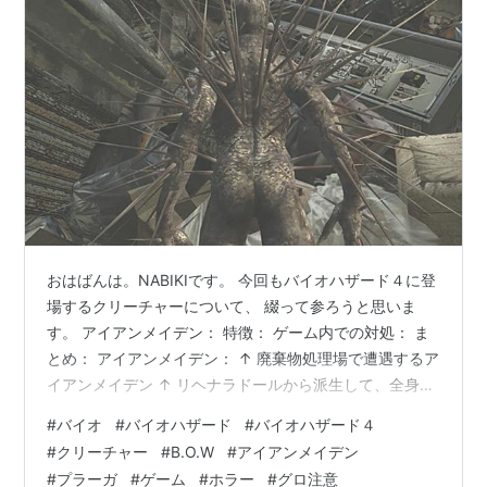
おはばんは。NABIKIです。 今回もバイオハザード４に登
場するクリーチャーについて、 綴って参ろうと思いま
す。 アイアンメイデン： 特徴： ゲーム内での対処： ま
とめ： アイアンメイデン： ↑ 廃棄物処理場で遭遇するア
イアンメイデン ↑ リヘナラドールから派生して、全身に
無数の針を有する 存在となった上位種のクリーチャー。
#
バイオ
#
バイオハザード
#
バイオハザード４
名前の由来は実在した処刑器具の「アイアンメイデン」
#
クリーチャー
#
B.O.W
#
アイアンメイデン
より。 これは、元ネタとなった拷問具が処刑者を内側の
#
プラーガ
#
ゲーム
#
ホラー
#
グロ注意