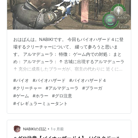
おはばんは。NABIKIです。 今回もバイオハザード４に登
場するクリーチャーについて、 綴って参ろうと思いま
す。 アルマデューラ： 特徴： ゲーム内での対処： まと
め： アルマデューラ： ↑ 古城に出現するアルマデューラ
↑ 充分に成長したプラーガが、宿主の代わりに 近くにあ
った甲冑に入り込んだイレギュラーミュータント。 名前
#
バイオ
#
バイオハザード
#
バイオハザード４
の由来はスペイン語で「甲冑」を意味する。 特徴： 甲冑
#
クリーチャー
#
アルマデューラ
#
プラーガ
に身を包んでいるため、銃器などに対する 耐性はほかの
#
ゲーム
#
ホラー
#
グロ注意
クリーチャーと比べてかなり高い。 ショットガンや爆破
#
イレギュラーミュータント
系の武器で甲冑の兜が 取れると寄生体の本体が露出する
ので、 そこからはハンドガンなどが通用する。 無論寄生
体は強烈…
•
NABIKIの日記
1ヶ月前