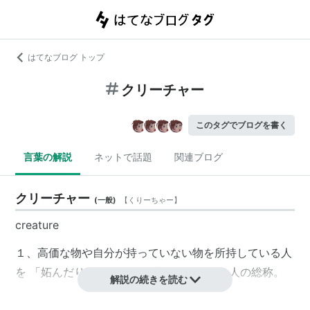
はてなブログ トップ
クリーチャー
このタグでブログを書く
言葉の解説
ネットで話題
関連ブログ
クリーチャー
(
一般
)
【
くりーちゃー
】
creature
１、高価な物や自分が持っていない物を所持している人
を 「妬んだり、恨んだり、僻んだり」する人の総称。
解説の続きを読む
２、効果として人の道具や所持品が気になって本来の目