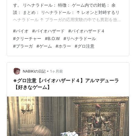
す。 リヘナラドール： 特徴： ゲーム内での対処： 余
談： まとめ： リヘナラドール： ↑ レオンと対峙するリ
ヘナラドール ↑ プラーガの応用実験の中でも異彩を放つ
存在であり、 人間を素体として、複数体の寄生体を宿す
#
バイオ
#
バイオハザード
#
バイオハザード４
ことに成功。 人型ではあるものの、独特な雰囲気を醸し
#
クリーチャー
#
B.O.W
#
リヘナラドール
出している クリーチャーである。 名前の由来はスペイン
#
プラーガ
#
ゲーム
#
ホラー
#
グロ注意
語で「再生する者」を意味する。 特徴： 登場するのは最
終ステージである孤島ステージのみであり、 研究施設を
調査していく中で必ず遭遇することになる。 ↑ リヘナラ
ドールと初…
•
NABIKIの日記
1ヶ月前
※グロ注意【バイオハザード４】アルマデューラ
【好きなゲーム】