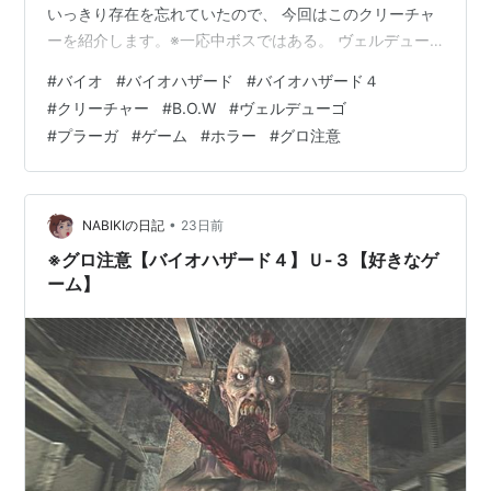
いっきり存在を忘れていたので、 今回はこのクリーチャ
ーを紹介します。※一応中ボスではある。 ヴェルデュー
ゴ： 特徴： ゲーム内での対処： まとめ： ヴェルデュー
#
バイオ
#
バイオハザード
#
バイオハザード４
ゴ： ↑ 古城の地下で遭遇するヴェルデューゴ ↑ プラー
#
クリーチャー
#
B.O.W
#
ヴェルデューゴ
ガの応用実験で誕生したB.O.W。 見た目はさながら昆虫
#
プラーガ
#
ゲーム
#
ホラー
#
グロ注意
人間とでも言うべき風貌だが、 驚異的な身体能力でレオ
ンを抹殺しようとする。 名前の由来はスペイン語で「処
刑人」、「執行者」を意味する。 特徴： スリムな体つき
に鋭利な…
•
NABIKIの日記
23日前
※グロ注意【バイオハザード４】Ｕ-３【好きなゲ
ーム】