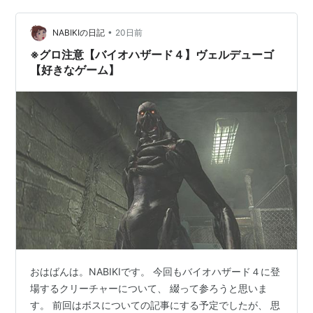
詰めている かなり手強い人物である。 支配種プラーガを
宿す前は、…
•
NABIKIの日記
20日前
※グロ注意【バイオハザード４】ヴェルデューゴ
【好きなゲーム】
おはばんは。NABIKIです。 今回もバイオハザード４に登
場するクリーチャーについて、 綴って参ろうと思いま
す。 前回はボスについての記事にする予定でしたが、 思