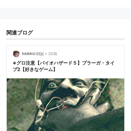
的（それらを行う）を楽しんだり成果をあげられない者
の
間抜けな様.。
関連ブログ
由来は「妬んだり、恨んだり、僻んだり」それらを行っ
ている 卑しい表情や行為が（人造物のモンスターに似
•
NABIKIの日記
2日前
ている所から）
※グロ注意【バイオハザード５】プラーガ・タイ
クリーチャーという名称が用いられるようになった。
プ2【好きなゲーム】
類似語に 隣りの畑が良く見える（自身の葛藤を抑えき
れない）
『どん百姓根性』等がある。
クリーチャー