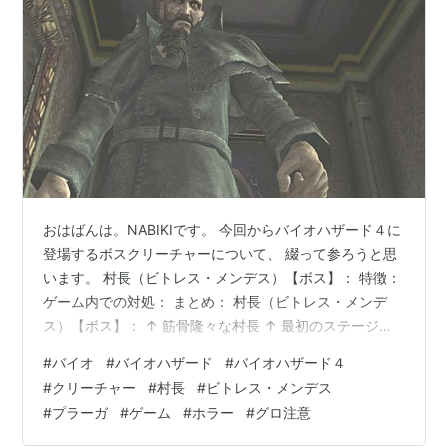
おはばんは。NABIKIです。 今回からバイオハザード４に
登場するボスクリーチャーについて、 綴って参ろうと思
います。 村長（ビトレス・メンデス）【ボス】： 特徴：
ゲーム内での対処： まとめ： 村長（ビトレス・メンデ
ス）【ボス】： ↑ 筋骨隆々な村長 ↑ 最初のステージで
ある村を治めている村長にして、 支配種プラーガを宿し
#
バイオ
#
バイオハザード
#
バイオハザード４
ている数少ない人物。 支配種プラーガを宿したことと、
#
クリーチャー
#
村長
#
ビトレス・メンデス
本人の体格も相まってか 常人とは比較にならないほどの
#
プラーガ
#
ゲーム
#
ホラー
#
グロ注意
怪力を有する存在となっている。 特徴： 人間態として接
することが多いが、 その際はレオンを窮地に何度も追い