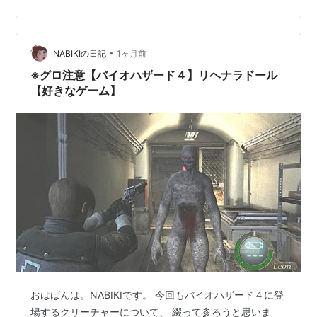
針で 串刺しにして処刑することが由来となっており、 数
少ないスペイン語が由来になっていないクリーチャーで
ある。 特徴： リヘナラドールにあった眼球は無くなって
いるが、 こ…
•
NABIKIの日記
1ヶ月前
※グロ注意【バイオハザード４】リヘナラドール
【好きなゲーム】
おはばんは。NABIKIです。 今回もバイオハザード４に登
場するクリーチャーについて、 綴って参ろうと思いま