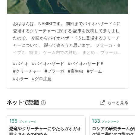
(
ゲーム
)
【
くりーちゃー
】
creature
「（神の）創造物」「生物」を意味する英単語。
おはばんは。NABIKIです。 前回までバイオハザード４に
しばしば、「人造物」を意味するアーティファクト
登場するクリーチャーに関する 記事を投稿して参りまし
（artifact）と対称的に用いられる。
たので、 今回からバイオハザード５に登場するクリーチ
ャーについて、 綴って参ろうと思います。 プラーガ・タ
イプ2： 特徴： ゲーム内での対処： まとめ： プラーガ・
SFX映画やファンタジー系のゲームなどでは、「怪物
タイプ2： ↑ 改良されたプラーガ・タイプ2の経口投与
#
バイオ
#
バイオハザード
#
バイオハザード５
（モンスター）」を指す専門用語として「クリーチャ
↑ 前作である４に登場した寄生生物「プラーガ」を改良
#
クリーチャー
#
プラーガ
#
寄生虫
#
ゲーム
し、 今作の舞台であるアフリカにて実地試験が行われた
ー」という名称が用いられることが多い。ハリウッド映
#
ホラー
#
グロ注意
新たなる生物兵器（B.O.W.）。 前作は舞台となるスペイ
画ではエイリアンなどが代表的なクリーチャーである。
ンの寒村にある鉱山にて ミイラ化した「プラーガ」を吸
い込んだ村人が 寄生されることで「ガナード」となった
ネットで話題
もっと見る
ケ…
165
133
ブックマーク
ブックマーク
恐竜やクリーチャーにやたらガオガオ
ロシアの研究チームが
吠えさせるのやめろ
ク湖に潜むタコ型のク