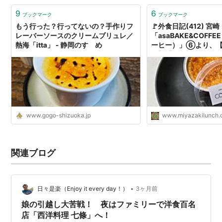
9
6
ブックマーク
ブックマーク
もう行った？行ってないの？手作りフ
🚩外食日記(412) 宮崎
レーバーソースのクリームブリュレ／
「asaBAKE&COFF
熱海「itta」 - 静岡のすゝめ
ーヒー）」⑥より、
レ】【日向夏のマーマ
ト】‼️🌐宮崎市清水🌐 -
www.gogo-shizuoka.jp
www.miyazakilunch
関連ブログ
•
日々是楽（Enjoy it every day！）
3ヶ月前
娘の引越し大苦戦！ 夜はファミリーで洋食百名
店「西洋料理 七條」へ！