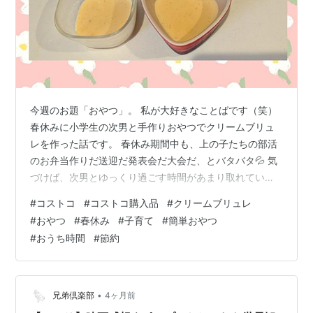
今週のお題「おやつ」。 私が大好きなことばです（笑）
春休みに小学生の次男と手作りおやつでクリームブリュ
レを作った話です。 春休み期間中も、上の子たちの部活
のお弁当作りだ送迎だ発表会だ大会だ、とバタバタ💦 気
づけば、次男とゆっくり過ごす時間があまり取れていま
せんでした。 せっかくの春休み、何か一緒に楽しめるこ
#
コストコ
#
コストコ購入品
#
クリームブリュレ
とをしたくて―― コストコで見つけたクリームブリュレ
#
おやつ
#
春休み
#
子育て
#
簡単おやつ
を一緒に作ってみることにしました。 ＜コストコで買っ
#
おうち時間
#
節約
たクリームブリュレ＞ ・商品名 「ネスレ クリームブリ
ュレ」 ・値段 約1,000円（割り引き価格） ・内容量 4食
分×10袋入り 40食分（1食 約50ｍl） 卵は使用しておら
ず、材料…
•
兄弟倶楽部
4ヶ月前