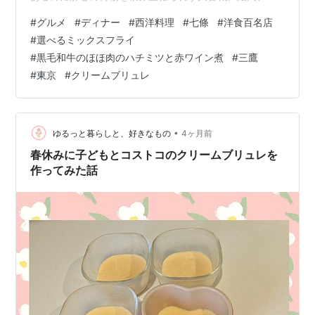
出し作業が終わらず不動産屋さんに頼み込んで1日延長し
#
グルメ
#
ディナー
#
西洋料理
#
七條
#
洋食百名店
て頂くことに・・・もう〜激疲れへとへと・・・。 都下
#
選べるミックスフライ
って意外とホテルが少なく更に1ヶ月前からどこも満室
#
黒毛和牛のほほ肉のハチミツと赤ワイン煮
#
三鷹
で、なんとか予約取れたのが三鷹のチープなビジホ。数
#
東京
#
クリームブリュレ
日前になんとか禁煙ルームへ変更できただけでも良しと
しよう。っと言うことで晩飯は娘と三鷹に再集合！実は
洋食百名店にも選出されている人気「西洋料理…
•
ゆるっと暮らしと、好きなもの
4ヶ月前
春休みに子どもとコストコのクリームブリュレを
作ってみた話