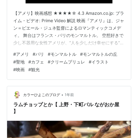
【アメリ】映画感想 ★★★★☆ 4.3 Amazon.co.jp: プラ
イム・ビデオ: Prime Video 解説 映画『アメリ』は、ジャ
ン＝ピエール・ジュネ監督によるロマンティックコメデ
ィ。 舞台はフランス・パリのモンマルトル。 空想好きで
少し不器用な女性アメリが、“人を少しだけ幸せにする”こ
とをきっかけに自分自身の恋と向き合っていく物語で
#
アメリ
#
パリ
#
モンマルトル
#
モンマルトルの丘
す。 感想 ■ 日常の“小さな幸せ”が刺さる アメリの好きな
#
聖地
#
カフェ
#
クリームブリュレ
#
イラスト
ことは 豆袋に手を入れる クリームブリュレの表面を割る
#
映画
#
観光
など、本当にささいなこと。 でもそれがすごく印象に残
るんですよね。 「こういう小さな幸せ、いいな」と見て
いて自然と感じられる作品でした。 …
•
カラーひよこのブログ
1年前
ラムチョップとか【 上野・下町バル ながおか屋
】