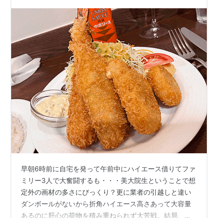
早朝6時前に自宅を発って午前中にハイエース借りてファ
ミリー3人で大奮闘するも・・・美大院生ということで想
定外の画材の多さにびっくり？更に業者の引越しと違い
ダンボールがないから折角ハイエース高さあって大容量
あるのに肝心の荷物を積み重ねられず大苦戦。結局、荷