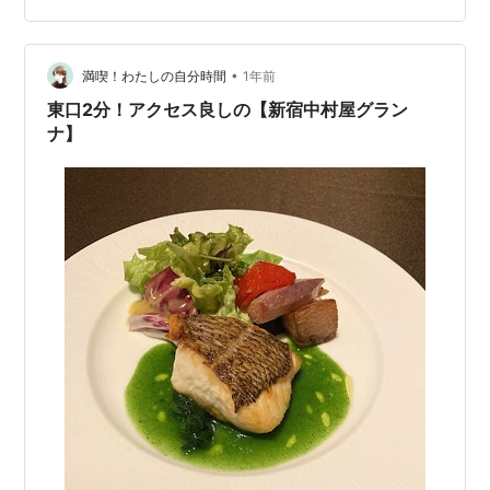
ルーツ入りのチーズが、直前に「成城石井」で買ってき
た誕プレ（あとチーズケーキも）と一緒だった。 ホカホ
カバゲットにスペイン風モツ煮を乗せて・・。 生タコの
•
満喫！わたしの自分時間
1年前
フ…
東口2分！アクセス良しの【新宿中村屋グラン
ナ】