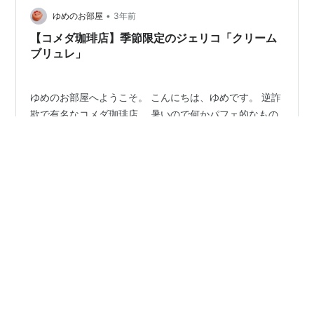
•
ゆめのお部屋
3年前
【コメダ珈琲店】季節限定のジェリコ「クリーム
ブリュレ」
ゆめのお部屋へようこそ。 こんにちは、ゆめです。 逆詐
欺で有名なコメダ珈琲店。 暑いので何かパフェ的なもの
を食べに行ってきました。 かき氷も捨てがたかったので
すが、おいしそうなものを発見しました。 季節限定商品