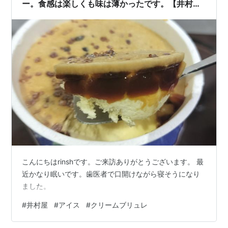
ー。食感は楽しくも味は薄かったです。【井村
屋】
こんにちはrinshです。ご来訪ありがとうございます。 最
近かなり眠いです。歯医者で口開けながら寝そうになり
ました。
#
井村屋
#
アイス
#
クリームブリュレ