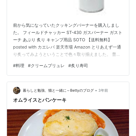
前から気になっていたクッキングバーナーを購入しまし
た。 フィールドチャッカー ST-430 ガスバーナー ガスト
ーチ あぶり 炙り キャンプ用品 SOTO 【送料無料】
posted with カエレバ 楽天市場 Amazon とりあえず一通
り炙ってみようということで色々取り揃えました。 普通
のお皿の上で炙ると割れそうだったのでスキレットの上
#
料理
#
クリームブリュレ
#
炙り寿司
で炙ってます、テフロン加工してるフライパンは加工が
剥がれるのでおすすめしません。 1年保証・パンフレット
付き スキレット フライパン 南部鉄器 岩鋳 ファミリーパ
•
ン 14cm＆17cm 大小セット 日本製 IH対応 直火対応 ギフ
暮らしと勉強、猫と一緒に～Bettyのブログ
3年前
ト 贈り物 プレゼント 鉄…
オムライスとパンケーキ