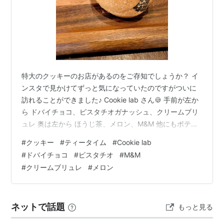
特大のクッキーのお店があるのをご存知でしょうか？ イ
ンスタで見かけてずっと気になっていたのですがついに
訪れることができました♪ Cookie lab さん🍪 手前が左か
ら ドバイチョコ、ピスタチオガナッシュ、クリームブリ
ュレ 奥は左から ほうじ茶、メロン、M&M 他にもポテト
サラダやホットドックといったお食事系クッキー、アー
#
クッキー
#
ティータイム
#
Cookie lab
モンドチョコや紅茶など定番系など幅広く たぶん25種類
#
ドバイチョコ
#
ピスタチオ
#
M&M
くらいあった気がします☆ クッキーはちょっとスコーン
#
クリームブリュレ
#
メロン
にも似たようなさっくりほっくりで手のひらサイズでか
なりずっしりとボリューミーでした ３つで十分お腹いっ
ぱいです笑 ドバイチョコはその名の通りドバイチョコが
ネットで話題
もっと見る
乗っていて ピ…