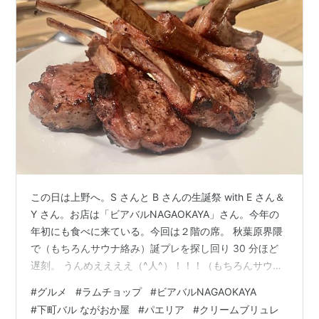
この日は上野へ。S さんと B さんの生誕祭 with E さん＆
Y さん。お店は「ビアバルNAGAOKAYA」さん。今年の
年初にも食べに来ている。今回は２階の席。 秋葉原界隈
で（もちろんサウナ絡み）誕プレを探し回り 30 分ほど
遅刻。 うんめええええ（^人^）！！！（もちろんサウナ
後） 名物ラムチョップ。極端な話、これだけを 20 本く
#
グルメ
#
ラムチョップ
#
ビアバルNAGAOKAYA
らいタワーでいける。１本いくらか忘れましたけどw ピ
#
下町バル ながおか屋
#
パエリア
#
クリームブリュレ
クルス、生ハム、チーズとかの前菜。ナッツとドライフ