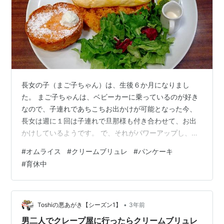
長女の子（まご子ちゃん）は、生後６か月になりまし
た。 まご子ちゃんは、ベビーカーに乗っているのが好き
なので、子連れであちこちお出かけが可能となった今、
長女は週に１回は子連れで旦那様も付き合わせて、お出
かけしているようです。 で、それがパワーアップし、私
も一緒にお出かけしようと、平日に私と長女と子連れで
#
オムライス
#
クリームブリュレ
#
パンケーキ
お出かけしました。 「パンケーキが食べたい！」という
#
育休中
長女の希望に合わせて、オムライスとパンケーキのお店
に入りました。 まご子ちゃんはベビーカーの中でとって
もいい子😊 長女が頼んだオムライスとパンケーキのセッ
ト。 オムライスにパンケーキ、W炭水化物！ 私はオムラ
•
Toshiの悪あがき【シーズン1】
3年前
イスとクリームブリュレのセット。 オム…
男二人でクレープ屋に行ったらクリームブリュレ