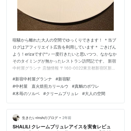
喧騒から離れた大人の空間でゆっくりできます！ ＊当ブ
ログはアフィリエイト広告を利用しています＊ ごきげん
よう！erizaです(^^♪ 一度行きたいと思いつつ、なかなか
そのタイミングが無かったレストラン訪問記です。 新宿
中村屋グランナ 店舗情報 〒160-0022東京都新宿区新宿
三丁目26番13号新宿中村屋ビル ８階 [JR線をご利用の
#
新宿中村屋グランナ
#
新宿駅
方]新宿駅東口から徒歩2分[東京メトロ丸ノ内線をご利用
#
中村屋 直火焙煎カリールウ
#
真鯛のポワレ
の方]新宿駅A6出入口直結 営業時間：【月～土】11：30
#
木苺のソルベ
#
クリームブリュレ
#
大人の空間
～22：00（L.O 21：00）【日・祝】11：30～21：
00（L.O 20：00） 下記公式HPより抜粋 あの有名な中村
屋のビルに入っています。丸…
•
生きたいrinshのブログ
2年前
SHALILI クレームブリュレアイスを実食レビュ