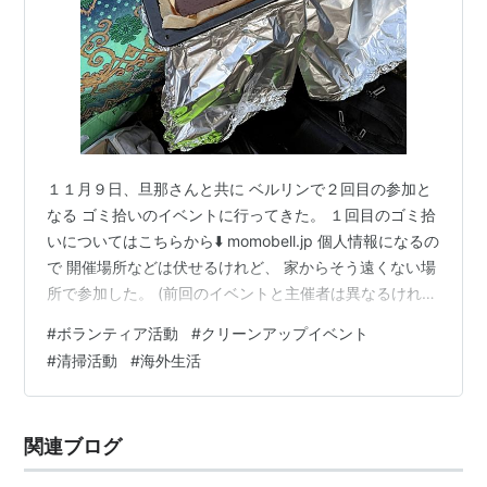
１１月９日、旦那さんと共に ベルリンで２回目の参加と
なる ゴミ拾いのイベントに行ってきた。 １回目のゴミ拾
いについてはこちらから⬇️ momobell.jp 個人情報になるの
で 開催場所などは伏せるけれど、 家からそう遠くない場
所で参加した。 (前回のイベントと主催者は異なるけれ
ど) 前回のイベント同様に事前登録は不要で、 指定され
#
ボランティア活動
#
クリーンアップイベント
た時刻に集合するだけ。 ただし、軍手は個々で準備が必
#
清掃活動
#
海外生活
要だった。 集合時間は朝の１０時。 (ベルリンにはいく
つかの活動グループがあり) 筆者たちはこのチームには
初めての参加だったので 主催者の人と握手を交わして、
関連ブログ
簡単に自己紹介をし合った。 「どこの出身なの？」と
聞…