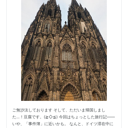
クリック
: 3回
この商品を含むブログ (2件) を見る
ドリコレ CRAZY TAXI 2
出版社/メーカー:
セガ
発売日:
2003/03/20
メディア:
Video Game
クリック
: 7回
この商品を含むブログ (4件) を見る
クレイジータクシー3 ハイローラー
CRAZY TAXI 3 High Roller
出版社/メーカー:
セガ
発売日:
2002/07/25
メディア:
Video Game
ご無沙汰しております そして、ただいま帰国しまし
購入
: 1人
クリック
: 3回
この商品を含むブログ (3件) を見る
た…！豆腐です。(≧◇≦) 今回はちょっとした旅行記――
いや、「事件簿」に近いかも。 なんと、ドイツ滞在中に