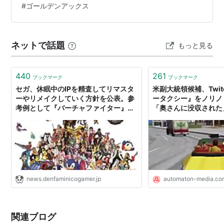
#
ゴールデンアックス
発売された。
ジータクシーなんだから！ そりゃあもう、愛よ愛。未だ
未だに、Dランク主だけれど(笑)。腕ではなく愛なのだ！
クレイジータクシー ハイローラー
JET SE…
アーケードゲームとして2003年3月より稼動開始。
ネットで話題
もっと見る
「クレイジータクシー3 ハイローラー」がベースと
なっている。
440
261
ブックマーク
ブックマーク
クレイジータクシー ダブルパンチ
セガ、休眠中のIPを精査してリマスタ
米副大統領候補、Twi
ーやリメイクしていく方針を公表。参
ータクシー』をノリノ
2008年8月14日にプレイステーション・ポータブル
考例として『バーチャファイター』
「奥さんに没収された
（PSP）で発売された。「クレイジータクシー」と
『ソウルハッカーズ』『クレイジータ
ムキャスト愛にじませる
「クレイジータクシー2」の2タイトルが収録されて
クシー』などの名前も
AUTOMATON
いる。
商品
news.denfaminicogamer.jp
automaton-media.co
クレイジータクシー
クレイジータクシー
関連ブログ