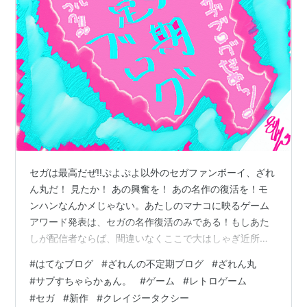
続編
クレイジータクシー2
2001年5月31日にドリームキャストで発売された。
ニューヨークをモチーフにしたAROUND APPLEと
SMALL APPLEの2つのコースを収録。クレイジーホ
ップというジャンプ機能を搭載し、走りを保存でき
るリプレイモードが追加されている。既にサービス
は終了しているが、ネットワークサービスで夕焼け
のコースをダウンロードしたり、リプレイデータの
セガは最高だぜ!!ぷよぷよ以外のセガファンボーイ、ざれ
アップロードやダウンロードが可能だった。
ん丸だ！ 見たか！ あの興奮を！ あの名作の復活を！モ
ンハンなんかメじゃない。あたしのマナコに映るゲーム
クレイジータクシー3 ハイローラー
アワード発表は、セガの名作復活のみである！もしあた
2002年7月25日、シリーズ第3弾がXboxで発売。本
しが配信者ならば、間違いなくここで大はしゃぎ近所迷
作オリジナルでラスベガスをイメージしたGLITTER
惑大納言だったでしょう！ あーいや、配信者って言えば
#
はてなブログ
#
ざれんの不定期ブログ
#
ざれん丸
OASIS、1のアーケードコースのWEST COAST、2
配信者ではあるんだけれども(笑)。クレイジータクシーを
#
サブすちゃらかぁん。
#
ゲーム
#
レトロゲーム
に収録されていたSMALL APPLEの3つのコースが収
見よ!!あれが映った時、もうFxxK YEAHHHHH!! よ。秋葉
#
セガ
#
新作
#
クレイジータクシー
録されている。2004年2月26日にはWindows版が
原行ったらまず遊ぶアーケードゲームが、未だにクレイ