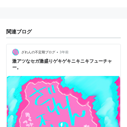
コース通りに走る従来のレースゲームと異なり、The
OffspringなどのパンクロックをBGMに、舞台となる街
中を自由自在に爆走できる爽快感からスマッシュヒット
を飛ばした。
関連ブログ
当初はアーケードゲームで1999年2月にリリースされ、
•
ざれんの不定期ブログ
3年前
後にドリームキャスト、プレイステーション2、ニンテ
激アツなセガ激盛りゲキゲキニキニキフューチャ
ンドーゲームキューブ、Windows PCに移植された。コ
ー。
ンシューマ版には、オリジナルのコースやミニゲーム集
が追加されている。
2010年11月24日からは、プレイステーション
3(PlayStation Network)とXbox 360(Xbox Live
Arcade)で、ドリームキャスト復刻プロジェクトの一つ
として、HD高解像度に対応した移植版が配信されてい
る。