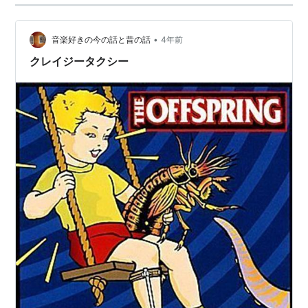
出版社/メーカー:
セガ
発売日:
2000/01/27
メディア:
Video Game
•
音楽好きの今の話と昔の話
4年前
購入
: 1人
クリック
: 15回
この商品を含むブログ (5件) を見る
クレイジータクシー
CRAZY TAXI(クレイジータクシ
ー) (Playstation2)
出版社/メーカー:
セガ
発売日:
2001/11/22
メディア:
Video Game
購入
: 1人
クリック
: 122回
この商品を含むブログ (11件) を見る
CRAZY TAXI(クレイジータクシ
ー) (GameCube)
出版社/メーカー:
セガ
発売日:
2002/05/30
メディア:
Video Game