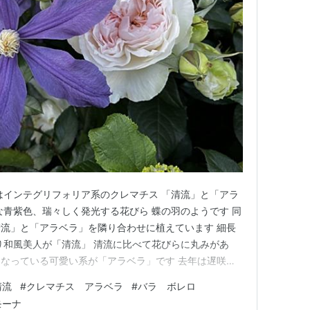
はインテグリフォリア系のクレマチス 「清流」と「アラ
な青紫色、瑞々しく発光する花びら 蝶の羽のようです 同
流」と「アラベラ」を隣り合わせに植えています 細長
り和風美人が「清流」 清流に比べて花びらに丸みがあ
なっている可愛い系が「アラベラ」です 去年は遅咲き
ンス」の方に開花ピークが合ってしまったバラ「ボレロ」
清流
#
クレマチス アラベラ
#
バラ ボレロ
てます！！ インテグリフォリア系のクレマチスはツル
モーナ