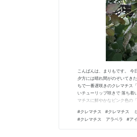
こんばんは、まりもです。 今
夕方には晴れ間がのぞいてきた
ちで一番遅咲きのクレマチス「
いチューリップ咲きで 落ち着
マチスに鮮やかなピンク色の
アナより小ぶりなサイズ感と落
#
クレマチス
#
クレマチス 
開きかけの頃 完全に開くと、
#
クレマチス アラベラ
#
ア
アコレボン」 美しく存在感が