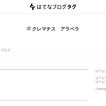
クレマチス アラベラ
連ブログ
はてな
はてな
はてな
Copyrig