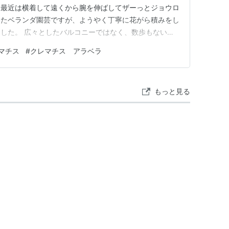
。最近は横着して遠くから腕を伸ばしてザーっとジョウロ
いたベランダ園芸ですが、ようやく丁寧に花がら積みをし
した。 広々としたバルコニーではなく、数歩もないほ
 クレマチス・アラベラ ２番花は涼しげな薄紫色 少し前
マチス
#
クレマチス アラベラ
チス。5月後半に一旦切り戻した後、カットしたところ
け、ポツポツと咲き出…
もっと見る