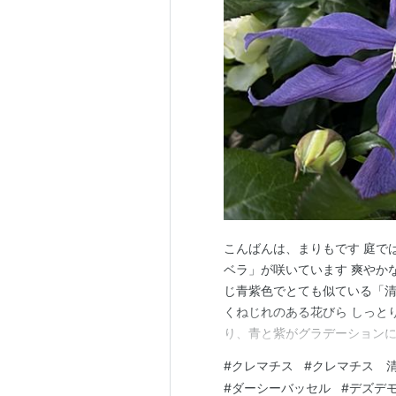
こんばんは、まりもです 庭で
ベラ」が咲いています 爽やか
じ青紫色でとても似ている「清
くねじれのある花びら しっと
り、青と紫がグラデーションに
のクレマチス「ブラックプリ
#
クレマチス
#
クレマチス 
と、今年はいい感じにコラボし
#
ダーシーバッセル
#
デズデ