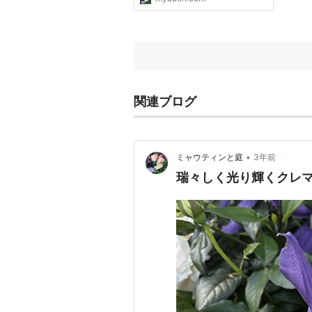
関連ブログ
•
ミャウティンと庭
3年前
瑞々しく光り輝くクレ