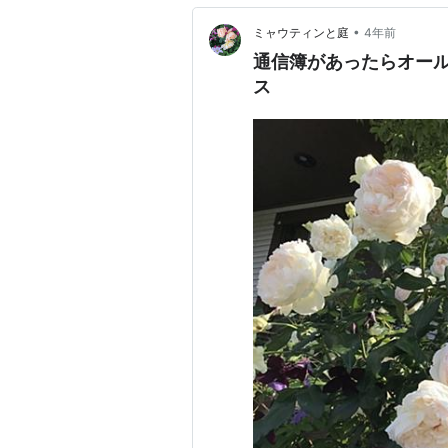
•
ミャウティンと庭
4年前
通信簿があったらオー
ス