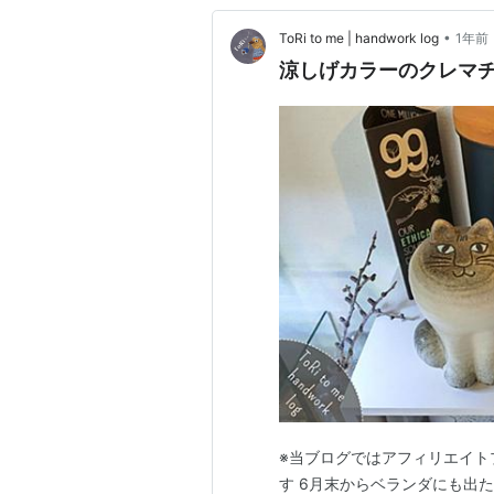
•
ToRi to me | handwork log
1年前
涼しげカラーのクレマチ
※当ブログではアフィリエイト
す 6月末からベランダにも出