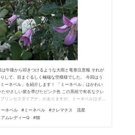
日は午後から叩きつけるような大雨と竜巻注意報 それが
りして、目まぐるしく極端な空模様でした。 今回はう
ミーネベル」を紹介します！ 「ミーネベル」はかわい
いたやさしい紫を帯びたピンク色 この系統で有名なクレ
「プリンセスダイアナ」がありますが、ミーネベルはダイ
ち着いた色合いが素敵なクレマチスです。 つぼみから
ミーネベル
#
ミーネベル
#
クレマチス 流星
こんな感じ クレマチス「ミーネベル」×「マダムジュリ
イアムレディーQ
#
猫
あるけれど、優しい色…