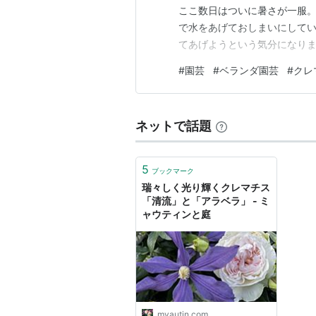
ここ数日はついに暑さが一服
で水をあげておしまいにして
てあげようという気分になりま
どの極小ベランダなのですが…
#
園芸
#
ベランダ園芸
#
クレ
から2番花が咲き始めたクレマ
から新なツルを伸ばし、蕾をつ
ネットで話題
5
ブックマーク
瑞々しく光り輝くクレマチス
「清流」と「アラベラ」 - ミ
ャウティンと庭
myautin.com