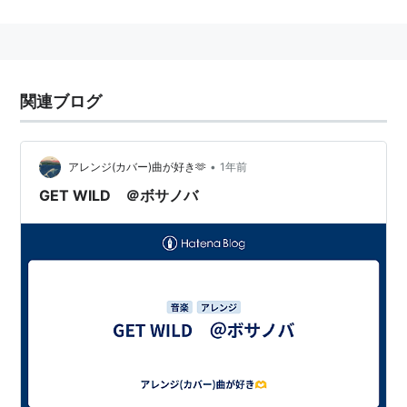
ュでアンニュイなウィスパー・ヴォイスでパリに
憧憬を抱く輩をくぎづけにし、パリ⇔東京を吹き
抜けるサウダージの風になったクレモンティー
ヌ。フレンチを合言葉にジャズ／ポップ／ボサ・
関連ブログ
ノヴァのスパイスを効かせた音楽は、包み込むよ
うなリズム／サウンドで聴く者を催眠術にかけ
る。カフェのよく似合うお洒落な容姿にお茶目な
•
アレンジ(カバー)曲が好き🫶
1年前
小悪魔的魅力を漂わせ、行き交う人々を男女問わ
ずメロメロにしてしまうパリジェンヌだ。そうそ
GET WILD ＠ボサノバ
う、ちなみに名前の意味は「小さなおみかん」で
す。
2010年7月21日に発売した日本の有名アニメソングカバ
ーアルバム「アニメンティーヌ〜Bossa Du Anime」が
話題に。
収録曲