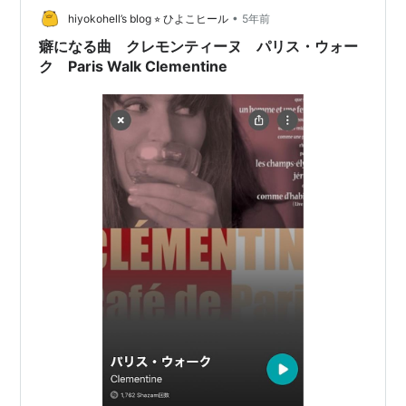
•
は、カラーとトリートメントが得意な美容院です。カッ
hiyokohell’s blog ⭐︎ ひよこヒール
5年前
ト、ヘアカ…
癖になる曲 クレモンティーヌ パリス・ウォー
ク Paris Walk Clementine