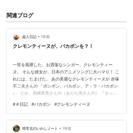
出版社/メーカー:
SMJ
発売日:
2010/11/24
関連ブログ
メディア:
CD
購入
: 1人
クリック
: 66回
この商品を含むブログ (5件) を見る
•
超人日記
1年前
クレモンティーヌが、バカボンを？！
一世を風靡した、お洒落なシンガー、クレモンティー
ヌ。 そんな彼女が、日本のアニメソングに大ハマり！ こ
れには、たまげた。 あの美麗なクレモンティーヌが 赤塚
不二夫さんの 「ボンボン、バカボン、ア・ラ・バカボン
♪」 とか、岩崎良美さんの（あだち充さんの） 「タッ
チ、タッチ、ここにタッチ♪」（フランス語発音では、ト
#
＃日記
#
バカボン
#
クレモンティーヌ
ゥッシュ！） とか植木等さんの、かの有名な 「スース
ー・スーダララッタ、スラスラ・スイスイスイッ♪」 なん
かを、楽しそうにフランス語で歌っているじゃ ありませ
•
んか！ 日本のポップ・カルチャーは、軽く国境を越える
尋常北のいわしノート
1年前