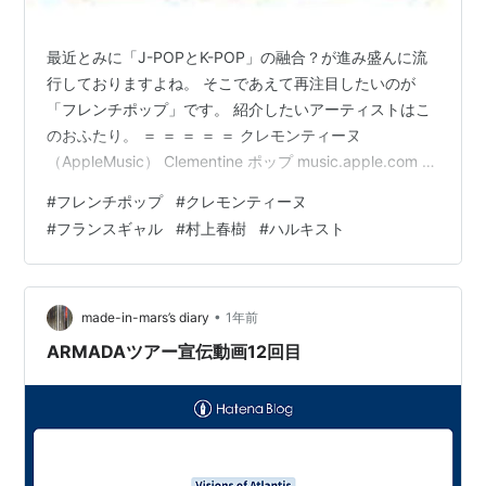
最近とみに「J-POPとK-POP」の融合？が進み盛んに流
行しておりますよね。 そこであえて再注目したいのが
「フレンチポップ」です。 紹介したいアーティストはこ
のおふたり。 ＝ ＝ ＝ ＝ ＝ クレモンティーヌ
（AppleMusic） Clementine ポップ music.apple.com 初
期の頃はアイドル的で 七つの子 (LE PRINTEMPS AU
#
フレンチポップ
#
クレモンティーヌ
BORD DE LA RIVIERE) CLEMENTINE ポップ ¥255
#
フランスギャル
#
村上春樹
#
ハルキスト
provided courtesy of iTunes music.apple.co こんな曲を
歌っていたかと思えば、最近ではすっかり大人になって
エッフ…
•
made-in-mars’s diary
1年前
ARMADAツアー宣伝動画12回目