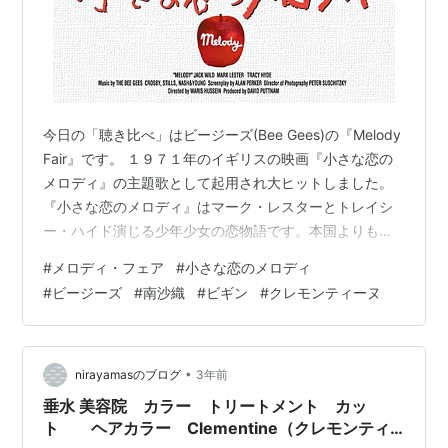
今日の「聴き比べ」はビージーズ(Bee Gees)の『Melody
Fair』です。 １９７１年のイギリスの映画『小さな恋の
メロディ』の主題歌として起用され大ヒットしました。
『小さな恋のメロディ』はマーク・レスターとトレイシ
ー・ハイド演じる少年少女の恋物語です。本国よりも日
本でヒットしたようです。 ビージーズの曲は以前にも聴
#
メロディ・フェア
#
小さな恋のメロディ
き比べていました。 lynyrdburitto.hatenablog.com 小さ
#
ビージーズ
#
南沙織
#
ビギン
#
クレモンティーヌ
な恋のメロディのサウンドトラックのＬＰは大人気で女
子高生たちがアルバムを裸のままで持ち歩いているのを
よく見かけました。主演の二人とも実にかわいかったの
で人気があったのでしょうね。 Melody…
•
nirayamasのブログ
3年前
垂水 美容院 カラー トリートメント カッ
ト ヘアカラー Clementine（クレモンティ