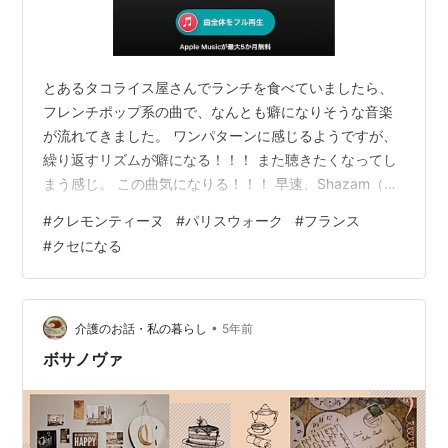
とあるタコライス屋さんでランチを食べていましたら、
フレンチポップ系の曲で、なんとも癖になりそうな音楽
が流れてきました。 ワンパターンに感じるようですが、
繰り返すリズムが癖になる！！！ また聴きたくなってし
まう感じ。 この曲気になりる！！！ 早速、Shazam（音
楽認識アプリ）で、聞きとって、検索してみました。 パ
#
クレモンティーヌ
#
パリスウォーク
#
フランス
リス・ウォーク クレモンティーヌ 早速購入〜♪ この曲
#
クセになる
は、 1993年にリーリスされた曲のようです。 パリス・
ウォーククレモンティーヌワールド¥153provided
courtesy of iTunes クレモンティーヌさん フランス パリ
出身 1963年生まれ 現在、59〜60歳…
•
介護のお話・私の暮らし
5年前
ボサノヴァ