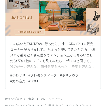
このあいだTSUTAYAに行ったら、 中古CDのワゴン販売
コーナーがありまして。 ちょっと覗いてみたところ、 懐
メロが盛りだくさん過ぎてテンション上がっちゃいまし
た(≧▽≦) 他のワゴンも見てみたら、 懐メロと同じく、
私のだーい好きな、 海外音楽もあった！ 洋楽も好きなん
ですが、もうひとつ違うジャンルで、 例えば民族音楽や
#
小野リサ
#
クレモンティーヌ
#
ボサノヴァ
ハワイアン、ケルト音楽、パリやスペイン音楽、ヴェネ
#
海外音楽
#
BGM
ツィア音楽やアジア系、 そういった音楽も大好きなんで
す！ そういった種類のコーナーもあって更にテンション
上がる～！(≧▽≦) で、迷いに迷って今回こちら、『小野
はてなブログ
>
音楽
>
クレモンティーヌ
リサ』さんと、『クレモンティーヌ』さんのCD二つを購
はてなブログ タグとは
ヘルプ
開発ブログ
はてなブログトップ