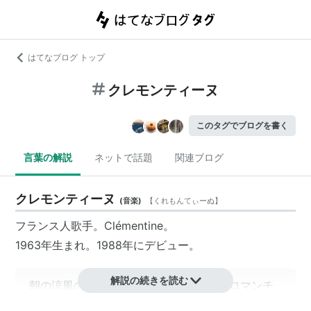
はてなブログ トップ
クレモンティーヌ
このタグでブログを書く
言葉の解説
ネットで話題
関連ブログ
クレモンティーヌ
(
音楽
)
【
くれもんてぃーぬ
】
フランス人歌手。Clémentine。
1963年生まれ。1988年にデビュー。
解説の続きを読む
朝の涼風のように爽やかな歌声であり、ロマンチ
ックな夜の甘い囁き声であり……。 コケティッシ