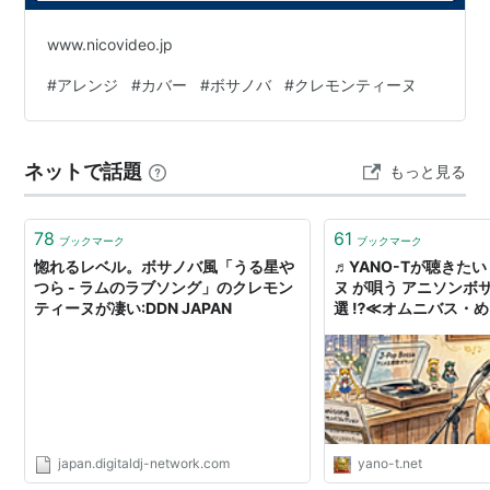
ラムのラブソング
www.nicovideo.jp
バカボン・メドレー：
崖の上のポニョ
#
アレンジ
#
カバー
#
ボサノバ
#
クレモンティーヌ
おどるポンポコリン
風の谷のナウシカ
ネットで話題
もっと見る
はじめてのチュウ
ロマンティックあげるよ
78
61
サザエさん・メドレー：
ブックマーク
ブックマーク
惚れるレベル。ボサノバ風「うる星や
♬YANO-Tが聴きた
ドラえもんのうた
つら - ラムのラブソング」のクレモン
ヌ が唄う アニソンボ
とんちんかんちん一休さん
ティーヌが凄い:DDN JAPAN
選 ⁉️≪オムニバス・
YouTube≫- YANO-T’
タッチ
CAT'S EYE
アニメンティーヌ・プラス~ボッ
サ・ドゥ・アニメ~
japan.digitaldj-network.com
yano-t.net
アーティスト:
クレモンティーヌ