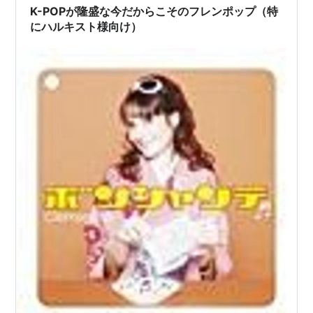
んだなぁ と、ラジオで5曲ぐらい聞いて、ビックリ。 た
K-POPが隆盛な今だからこそのフレンポップ（特
ぶん、世界中のカラオケ …
にハルキスト様向け）