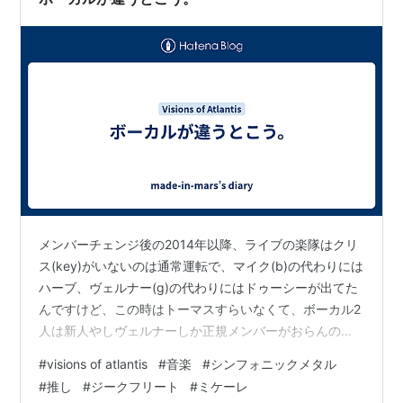
メンバーチェンジ後の2014年以降、ライブの楽隊はクリ
ス(key)がいないのは通常運転で、マイク(b)の代わりには
ハーブ、ヴェルナー(g)の代わりにはドゥーシーが出てた
んですけど、この時はトーマスすらいなくて、ボーカル2
人は新人やしヴェルナーしか正規メンバーがおらんのや
が？？？な状態で完成度の高いコピーバンドみたいにな
#
visions of atlantis
#
音楽
#
シンフォニックメタル
ってましたね…。ジークフリートのこういう歌い方も好
#
推し
#
ジークフリート
#
ミケーレ
き。 同じ曲がミケーレになるとこう。声質もだけどクレ