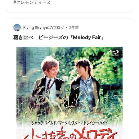
#
クレモンティーヌ
モンティーヌと絡む動きが濃い。好きwww
•
Flying Skynyrdのブログ
3年前
聴き比べ ビージーズの『Melody Fair』