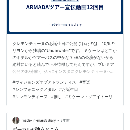
クレモンティーヌのお誕生日に公開されたのは、10/9の
リヨンから独唱の"Underwater"です。 ミケーレはどこか
のホテルかツアーバスの中かな？ERAの公演がないから
絶対にいると踏んで正座待機してたんですが、プレミア
公開の30分前くらいにインスタにクレモンティーヌへの
お誕生日投稿があったもののチャットへは最初の挨拶以
#
ヴィジョンズオブアトランティス
#
音楽
降はコメがなくて、落ちてんのかと思ったら案の定、接
#
シンフォニックメタル
#
お誕生日
続が悪いけどいるよー！というコメが来ました。状態が
#
クレモンティーヌ
#
推し
#
ミケーレ・グアイトーリ
よければ長文コメがあっただろうにな～と思うともった
いない。
•
made-in-mars’s diary
3年前
ボーカルが違うとこう。