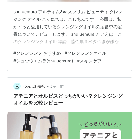
shu uemura アルティム8∞ スブリム ビューティ クレン
ジング オイル こんにちは、こしあんです！ 今回は、私
がずっと愛用しているクレンジングオイルの定番中の定
番についてレビューします。 shu uemura といえば、こ
のクレンジングオイル 結論：脂性肌＆ベタつきが嫌な人
こそ使うべき名品！ 価格とコスパについて 「一見高く見
#
クレンジング おすすめ
#
クレンジングオイル
えるけれど、実は月2,500円台？」驚きの持ちの良さ ど
#
シュウウエムラ(shu uemura)
#
スキンケア
こで買っているか 使用感：ここが本当にすごい 脂性肌向
け！効果を最大限引き出す「乳化」の正しいやり方 正し
いクレンジング手順 ダブル洗顔不要が最大の魅力 shu
uemura といえば、このクレンジングオイ…
•
つれづれ美容
2ヶ月前
アテニアとオルビスどっちがいい？クレンジング
オイルを比較レビュー