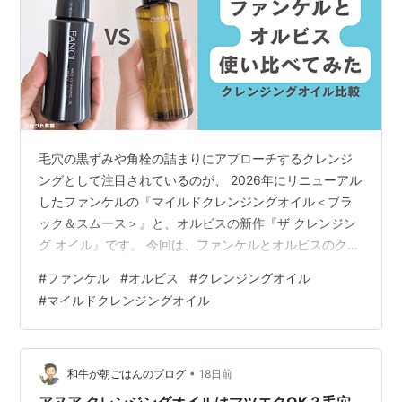
毛穴の黒ずみや角栓の詰まりにアプローチするクレンジ
ングとして注目されているのが、 2026年にリニューアル
したファンケルの『マイルドクレンジングオイル＜ブラ
ック＆スムース＞』と、オルビスの新作『ザ クレンジン
グ オイル』です。 今回は、ファンケルとオルビスのクレ
ンジングを実際に最後まで使い切った私が、使用感や洗
#
ファンケル
#
オルビス
#
クレンジングオイル
い上がりの違いを本音でレビューします！ 結論から言う
#
マイルドクレンジングオイル
と、私の使い分けはこちら。 固くなった角栓を崩して
【ツルンとスッキリ】洗い上げたいならファンケル 毛穴
汚れを溶かして【しっとり、なめらかに】洗い上げたい
ならオルビス ぜひ、ファンケルとオルビスのクレンジン
•
和牛が朝ごはんのブログ
18日前
グ選びの参考にしてくださいね！ …
アヌア クレンジングオイルはマツエクOK？毛穴