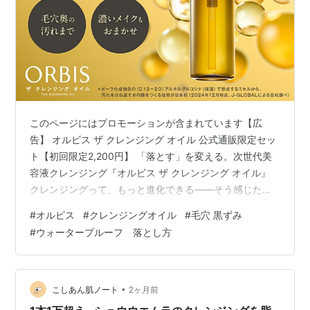
このページにはプロモーションが含まれています【広
告】 オルビス ザ クレンジング オイル 公式通販限定セッ
ト【初回限定2,200円】 「落とす」を変える。次世代美
容液クレンジング『オルビス ザ クレンジング オイル』
クレンジングって、もっと進化できる――そう感じたこ
とはありませんか？毎日のスキンケアの中で、クレンジ
#
オルビス
#
クレンジングオイル
#
毛穴 黒ずみ
ングってどれくらい真剣に選んでいますか？ 洗顔料や化
#
ウォータープルーフ 落とし方
粧水にはこだわるのに、クレンジングは「とりあえずメ
イクが落ちればいい」と、なんとなく選んでいる方も多
いかもしれません。 でも実は、クレンジングこそスキン
ケアの土台。落とし方が変わるだけで、その後の肌の状
•
こしあん肌ノート
2ヶ月前
態がまるで違ってくるんです。…