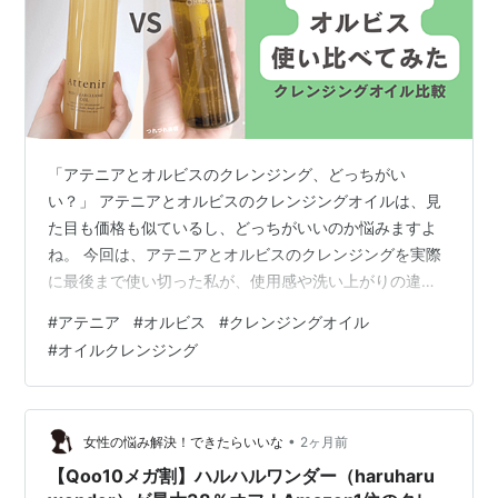
「アテニアとオルビスのクレンジング、どっちがい
い？」 アテニアとオルビスのクレンジングオイルは、見
た目も価格も似ているし、どっちがいいのか悩みますよ
ね。 今回は、アテニアとオルビスのクレンジングを実際
に最後まで使い切った私が、使用感や洗い上がりの違い
を本音でレビューします！ 結論から言うと、私の使い分
#
アテニア
#
オルビス
#
クレンジングオイル
けはこちら。 乾燥肌＆くすみが気になるならアテニア 混
#
オイルクレンジング
合肌〜オイリー肌＆毛穴が気になるならオルビス 詳しく
レビューするので、ぜひ参考にしてみてくださいね！ ア
テニアとオルビスのクレンジングオイルを比較！どっち
がいい？ 1,使い方の違い 2,香りと洗い上がりの違い 3, メ
•
女性の悩み解決！できたらいいな
2ヶ月前
イク落ちのスピードならオル…
【Qoo10メガ割】ハルハルワンダー（haruharu