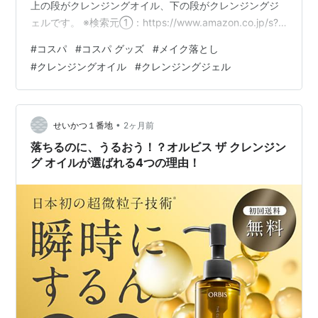
上の段がクレンジングオイル、下の段がクレンジングジ
ェルです。 ※検索元①：https://www.amazon.co.jp/s?
k=%E3%82%AF%E3%83%AC%E3%83%B3%E3%82%B8
#
コスパ
#
コスパ グッズ
#
メイク落とし
%E3%83%B3%E3%82%B0+%E8%A9%B0%E3%82%81%
#
クレンジングオイル
#
クレンジングジェル
E6%9B%BF%E3%81%88&i=beauty&bbn=2799399051
&rh=n%3A52374051%2Cn%3A2799399051%2Cn…
•
せいかつ１番地
2ヶ月前
落ちるのに、うるおう！？オルビス ザ クレンジン
グ オイルが選ばれる4つの理由！