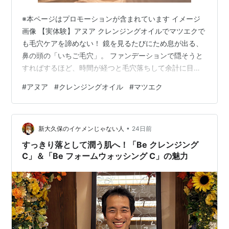
※本ページはプロモーションが含まれています イメージ
画像 【実体験】アヌア クレンジングオイルでマツエクで
も毛穴ケアを諦めない！ 鏡を見るたびにため息が出る、
鼻の頭の「いちご毛穴」。 ファンデーションで隠そうと
すればするほど、時間が経つと毛穴落ちして余計に目立
ってしまう……。 そんな毎日に、心から嫌気が差してい
#
アヌア
#
クレンジングオイル
#
マツエク
ませんか？ 「マツエクをしているから、洗浄力の強いオ
イルクレンジングは避けないといけない。でも、マイル
ドなクレンジングじゃ黒ずみはびくともしない。」 この
•
ジレンマに、私の友人の女性もずっと苦しんできまし
新大久保のイケメンじゃない人
24日前
た。 もしこのまま、自分の肌に合わないケアを続けてし
すっきり落として潤う肌へ！「Be クレンジング
まえば、毛穴はさらに開き、将来的に…
C」＆「Be フォームウォッシング C」の魅力