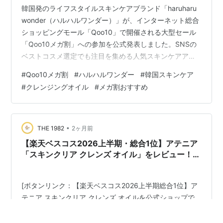
韓国発のライフスタイルスキンケアブランド「haruharu
wonder（ハルハルワンダー）」が、インターネット総合
ショッピングモール「Qoo10」で開催される大型セール
「Qoo10メガ割」への参加を公式発表しました。SNSの
ベストコスメ選定でも注目を集める人気スキンケアアイ
テムが、期間中だけの限定セットや特別価格で一挙に登
#
Qoo10メガ割
#
ハルハルワンダー
#
韓国スキンケア
場します。今回のセール情報と対象ラインナップの魅力
#
クレンジングオイル
#
メガ割おすすめ
を詳しくご紹介します。 Amazonクレンジング部門1位！
「ブラックライスモイスチャークレンジングオイル」が
メガ割で大幅値下げ 超微細ミストでうるおいチャージ！
SNSで話題の「NAD+セラムミスト」も登場 数量限定特
•
THE 1982
2ヶ月前
典付き！…
【楽天ベスコス2026上半期・総合1位】アテニア
「スキンクリア クレンズ オイル」をレビュー！毛
穴・角栓・くすみを一掃するスマートクレンジン
グの決定版
[ボタンリンク：【楽天ベスコス2026上半期総合1位】ア
テニア スキンクリア クレンズ オイルを公式ショップで
今すぐチェックする] a.r10.to 1. 2026年上半期の頂点！
アテニア「スキンクリア クレンズ オイル」が総合1位に