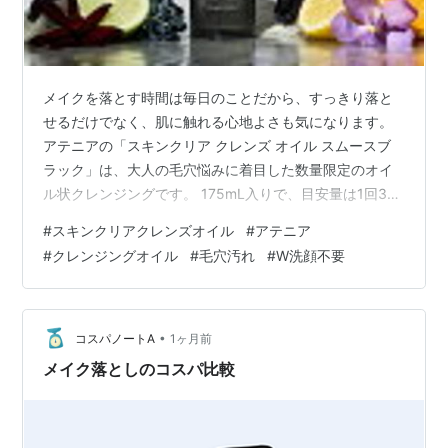
メイクを落とす時間は毎日のことだから、すっきり落と
せるだけでなく、肌に触れる心地よさも気になります。
アテニアの「スキンクリア クレンズ オイル スムースブ
ラック」は、大人の毛穴悩みに着目した数量限定のオイ
ル状クレンジングです。 175mL入りで、目安量は1回3プ
ッシュ分。夜のみの使用で約2ヵ月分と案内されていま
#
スキンクリアクレンズオイル
#
アテニア
す。 特徴と魅力 この商品は、アテニア独自の「毛穴メン
#
クレンジングオイル
#
毛穴汚れ
#
W洗顔不要
テアプローチ」をうたうクレンジングオイルです。 毛穴
汚れを落とし、肌を引き締めて毛穴を目立ちにくくする
ことを目指した設計で、皮脂汚れを吸着して除去するク
レイ、ブラックティーエキス、黒大豆エキス、プルーン
•
コスパノートA
1ヶ月前
酵素エキスなどの成分が紹介され…
メイク落としのコスパ比較