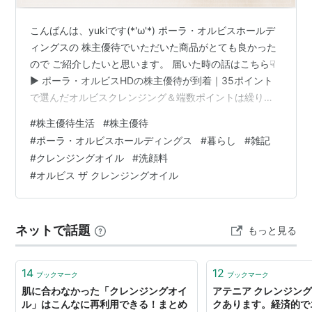
こんばんは、yukiです(*'ω'*) ポーラ・オルビスホールデ
ィングスの 株主優待でいただいた商品がとても良かった
ので ご紹介したいと思います。 届いた時の話はこちら☟
▶ ポーラ・オルビスHDの株主優待が到着｜35ポイント
で選んだオルビスクレンジング＆端数ポイントは繰り越
しに - yuki's daily life 私はけっこうお肌が弱くて、合わ
#
株主優待生活
#
株主優待
ない商品も多々あるのですが、 クレンジングオイル、洗
#
ポーラ・オルビスホールディングス
#
暮らし
#
雑記
顔料ともにかなり良かったです！ まずはクレンジングオ
#
クレンジングオイル
#
洗顔料
イルです☟ オルビス ザ クレンジング オイル オルビス ザ
#
オルビス ザ クレンジングオイル
クレンジング オイル ボトル入り 詰め替え メイク落ち メ
イク落とし 毛穴ケア 毛…
ネットで話題
もっと見る
14
12
ブックマーク
ブックマーク
肌に合わなかった「クレンジングオイ
アテニア クレンジング
ル」はこんなに再利用できる！まとめ
クあります。経済的で