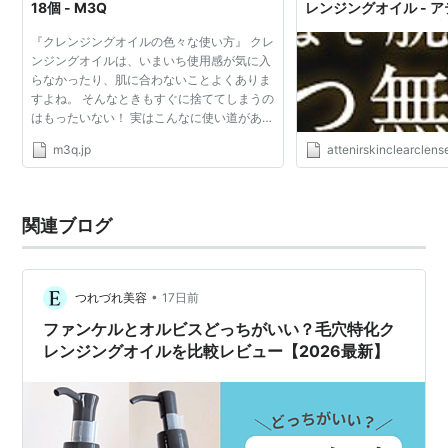
18個 - M3Q
レンジングオイル - 
リア クレンズ オイル
『クレンジングオイルの色々な使い方』 クレ
キャンペーン！２ヶ月
ンジングオイルは、いまいち使用感が気に入
らなかったり、肌に合わないことよくありま
すよね。 そんなときもすぐに捨ててしまうの
はもったいない！ 実はこんなに使い道がある
んです。
m3q.jp
attenirskinclearclenseoilk
関連ブログ
•
つれづれ美容
17日前
ファンケルとオルビスどっちがいい？毛穴特化ク
レンジングオイルを比較レビュー【2026最新】