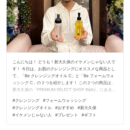
こんにちは！ どうも！新大久保のイケメンじゃない人で
す！ 今日は、お肌のクレンジングにオススメな商品とし
て、「Be クレンジングオイル C」と「Be フォームウォ
ッシング C」の２つを紹介します！ この２つの商品は、
新大久保の「PREMIUM SELECT SHOP Waltz」にある人
気商品です！ １．お肌のクレンジングの大切さ まず、お
#
クレンジング
#
フォームウォッシング
肌のクレンジングの大切さについてお話します。 女性で
#
クレンジングオイル
#
おすすめ
#
新大久保
も男性でも、お肌に使う化粧水や美容液にこだわってい
#
イケメンじゃない人
#
プレゼント
#
ギフト
る方は多いと思います。実際に、化粧水や美容液は、と
ても重要な要素です。 しかし、それに匹敵するほどに、