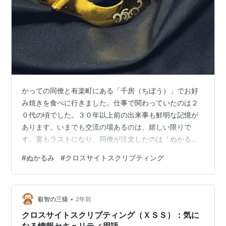
かっての同僚と有楽町にある「千房（ちぼう）」でお好
み焼きを食べに行きました。仕事で関わっていたのは２
０代の頃でした。３０年以上前の出来事も鮮明な記憶が
あります。いまでも交流の場あるのは、嬉しい限りで
す。宴もラストになり、同僚が注文したのは「ぬかるみ
焼き」です。独特なネーミングですが、これは千房のメ
#
ぬかるみ
#
クロスサイトスクリプティング
ニュー表には載ってないお好み焼きです。その正体は、
ミックス焼きです。ただ、メニュー表にあるミックス焼
きより、安価な価格設定になってます。「ぬかるみ焼
•
き」は、千房の裏メニューとして知られています。誕生
叡智の三猿
2年前
のきっかけは、かって笑福亭鶴瓶が出ていた深夜ラジオ
クロスサイトスクリプティング（ＸＳＳ）：気に
番組（ぬかるみの世界）からのようです。昭和時代に大