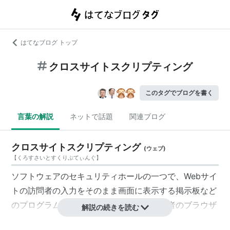
はてなブログ トップ
クロスサイトスクリプティング
このタグでブログを書く
言葉の解説
ネットで話題
関連ブログ
クロスサイトスクリプティング
(
ウェブ
)
【
くろすさいとすくりぷてぃんぐ
】
ソフトウェアのセキュリティホールの一つで、Webサイ
トの訪問者の入力をそのまま画面に表示する掲示板など
のプログラムが、悪意のあるコードを訪問者のブラウザ
解説の続きを読む
に送ってしまう脆弱性のこと。略して"XSS"と表記され