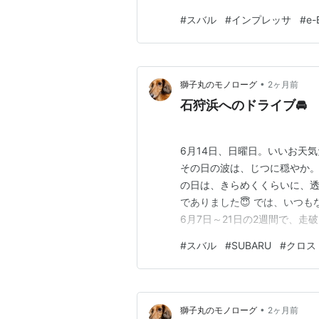
がこれで終わりかもしれません
#
スバル
#
インプレッサ
#
e-
すべて 作者:三栄書房 三栄 A
そもH…
•
獅子丸のモノローグ
2ヶ月前
石狩浜へのドライブ🚘
6月14日、日曜日。いいお天
その日の波は、じつに穏やか。
の日は、きらめくくらいに、
でありました😇 では、いつもな
6月7日～21日の2週間で、走
がゆえか、燃費計数値は15.6
#
スバル
#
SUBARU
#
クロス
ストップ時間」は、3時間51分
て、満タン…
•
獅子丸のモノローグ
2ヶ月前