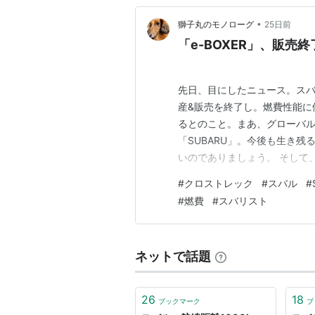
•
獅子丸のモノローグ
25日前
「e-BOXER」、販売終
先日、目にしたニュース。スバ
産&販売を終了し。燃費性能に優
るとのこと。まあ、グローバ
「SUBARU」。今後も生き
いのでありましょう。 そして、
に、その「リストラ対象」と、な
#
クロストレック
#
スバル
#
エンジン。スムーズで静かで
#
燃費
#
スバリスト
ンジン」だったのだが･･･まあ
ネットで話題
26
18
ブックマーク
ブ