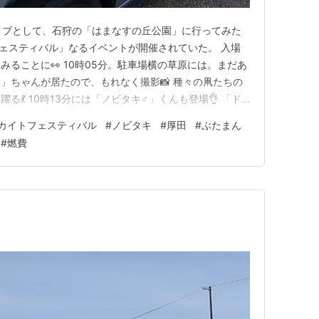
イブとして、石狩の「はまなすの丘公園」に行ってみた
フェスティバル」なるイベントが開催されていた。 入場
ることに👀 10時05分。駐車場横の草原には。まだあ
」ちゃんが居たので、もれなく撮影📸 種々の凧たちの
💃 10時13分には「ノビタキ♂」くんも登場👌 「ド
」。 そして、「マンタ」な凧。 さらには、「蛸」の凧
カイトフェスティバル
#
ノビタキ
#
厚田
#
ぶたまん
ビュンビュン飛び回る「スポーツカイト」のアトラクショ
#
燃費
0時23…