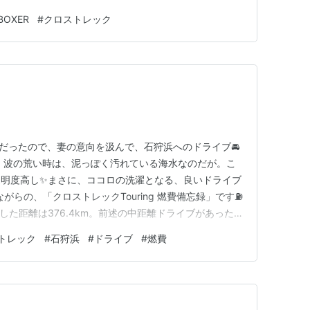
。 ニューモデル速報 歴代シリーズ 歴代インプレッサの
BOXER
#
クロストレック
mazon クロストレックがありますし。 スバリストはそも
気だったので、妻の意向を汲んで、石狩浜へのドライブ🚘
 波の荒い時は、泥っぽく汚れている海水なのだが。こ
透明度高し✨まさに、ココロの洗濯となる、良いドライブ
がらの、「クロストレックTouring 燃費備忘録」です⛽
破した距離は376.4km。前述の中距離ドライブがあった
km/Lと、好調を維持◎ この間の「EV走行≒アイドリング
トレック
#
石狩浜
#
ドライブ
#
燃費
24秒。節約したガソリンは、3.567Lだった模様。 そし