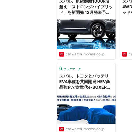
スバル、航続距離1000km
スバ
超え「ストロングハイブリッ
4W
ド」を新開発 12月発表予定
ッド
の「クロストレック」に初採
イブ
用
乗し
car.watch.impress.co.jp
ca
6
ブックマーク
スバル、トヨタとバッテリ
EV4車種を共同開発 HEV商
品強化で次世代e-BOXERを
「クロストレック」へ搭載
car.watch.impress.co.jp