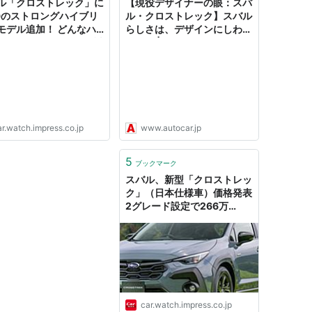
ル「クロストレック」に
【現役デザイナーの眼：スバ
Dのストロングハイブリ
ル・クロストレック】スバル
モデル追加！ どんなハ
らしさは、デザインにしわ寄
リッドなのかさっそく試
せが？ | AUTOCAR JAPAN
てきた
r.watch.impress.co.jp
www.autocar.jp
5
ブックマーク
スバル、新型「クロストレッ
ク」（日本仕様車）価格発表
2グレード設定で266万
2000円から
car.watch.impress.co.jp