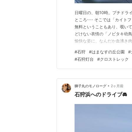
日曜日の、朝10時。プチドラ
ところ･･･ そこでは「カイト
無料ということもあり、覗いてみ
どけない表情の「ノビタキ幼鳥
愉快な姿に、なんだか血沸き肉躍る
ラえもん」と、「ドラミちゃん
#
石狩
#
はまなすの丘公園
#
🐙 まるでツバメのように、
#
石狩灯台
#
クロストレック
ンも、面白かった😁 そして、1
•
獅子丸のモノローグ
2ヶ月前
石狩浜へのドライブ🚘