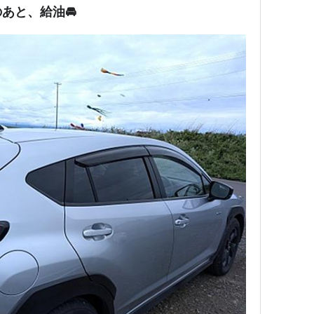
あと、給油🚘