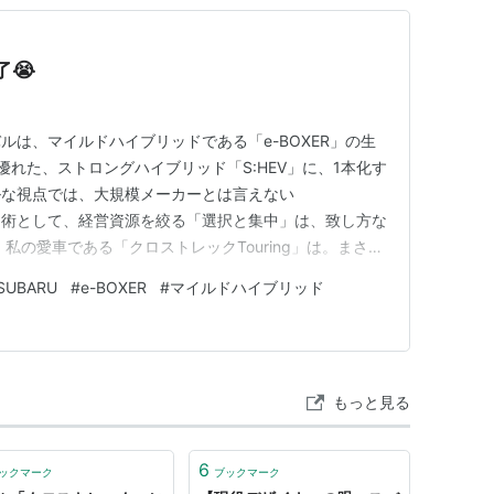
了😭
ルは、マイルドハイブリッドである「e-BOXER」の生
れた、ストロングハイブリッド「S:HEV」に、1本化す
ルな視点では、大規模メーカーとは言えない
残る術として、経営資源を絞る「選択と集中」は、致し方な
私の愛車である「クロストレックTouring」は。まさ
ってしまったのだ･･･（涙） 2リッターの、e-BOXER
SUBARU
#
e-BOXER
#
マイルドハイブリッド
、鼻先もそう重くなく、日常使いでは「決して悪くないエ
、「ハ…
もっと見る
6
ックマーク
ブックマーク