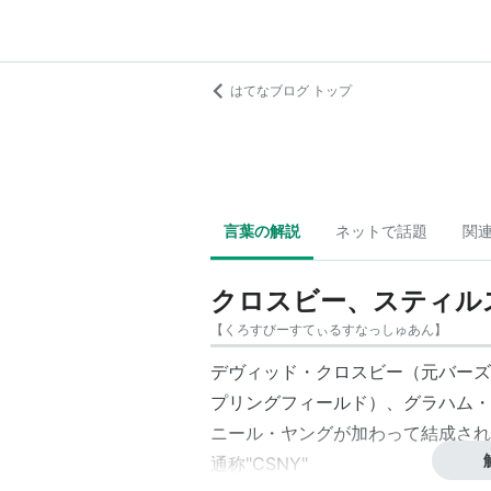
はてなブログ トップ
言葉の解説
ネットで話題
関
クロスビー、スティル
【
くろすびーすてぃるすなっしゅあん
】
デヴィッド・クロスビー（元
バーズ
プリングフィールド
）、グラハム・
ニール・ヤング
が加わって結成され
通称"
CSNY
"