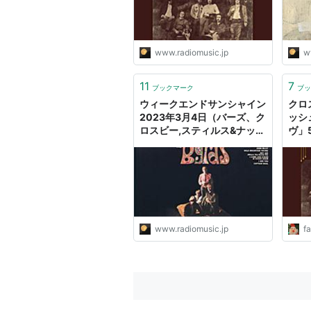
オと音楽
www.radiomusic.jp
w
11
7
ブックマーク
ブッ
ウィークエンドサンシャイン
クロ
2023年3月4日（バーズ、ク
ッシ
ロスビー,スティルス&ナッシ
ヴ」
ュ、クロスビー,スティルス,
ナッシュ&ヤング、デヴィッ
ド・クロスビー） - ラジオと
音楽
www.radiomusic.jp
f