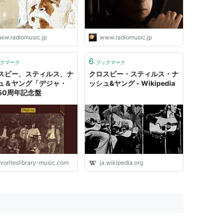
ヤング、サハラ・ホットナイ
ツ） - ラジオと音楽
ww.radiomusic.jp
www.radiomusic.jp
6
クマーク
ブックマーク
スビー、スティルス、ナ
クロスビー・スティルス・ナ
ュ＆ヤング「デジャ・
ッシュ&ヤング - Wikipedia
50周年記念盤
avoriteslibrary-music.com
ja.wikipedia.org