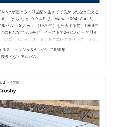
SN＆Yが聴ける！21世紀を生きてて良かったなと思える
QoI — そ ら な か ００４® (@aerialwalk004) April 5,
、1stアルバム『Déjà Vu』（1970年）を発表する前、1969年
ヨークの有名なフィルモア・イーストで2夜にわたって計4
は、アコースティック・セットとエレクトリック・セット
 "今のところリリース日やトラックリストは発表されてい
ィルス、ナッシュ＆ヤング
#
1969年
発表ライヴ・アルバム
•
板２
4年前
 Crosby