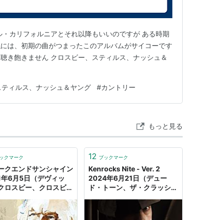
ル・カリフォルニアとそれ以降もいいのですが ある時期
私には、初期の曲がつまったこのアルバムがサイコーです
聴き飽きません クロスビー、スティルス、ナッシュ＆
スティルス、ナッシュ＆ヤング
#
カントリー
もっと見る
12
ックマーク
ブックマーク
ークエンドサンシャイン
Kenrocks Nite - Ver. 2
21年6月5日（デヴィッ
2024年6月21日（デュー
クロスビー、クロスビ
ド・トーン、ザ・クラッシ
スティルス、ナッシュ&
ュ、ジェネレーションX、エ
グ） - ラジオと音楽
ルヴィス・コステロ、クロス
ビー,スティルス,ナッシュ&