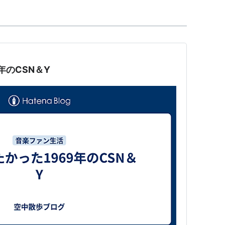
年のCSN＆Y