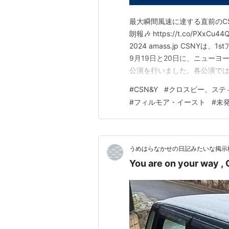
最大瞬間風速に達する直前のC
朗報🎶 https://t.co/PXxCu44
2024 amass.jp CSNYは
9月19日と20日に、ニュー
公演を行いました。各公演で
の両方が演奏されています...
#
CSN&Y
#
クロスビー、ステ
ません"とあるところに一抹…
#
フィルモア・イースト
#
未
うめはらなかせの日記みたいな掲示
You are on your way ,