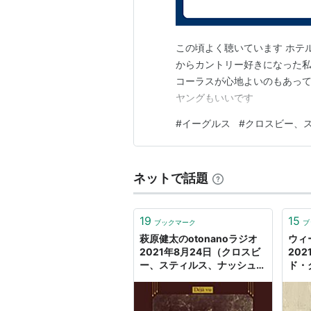
この頃よく聴いています ホテ
からカントリー好きになった
コーラスが心地よいのもあって
ヤングもいいです
#
イーグルス
#
クロスビー、
ネットで話題
19
15
ブックマーク
ブ
萩原健太のotonanoラジオ
ウィ
2021年8月24日（クロスビ
20
ー、スティルス、ナッシュ&
ド・
ヤング、ジョニ・ミッチェ
ー、
ル、ジョージ・ハリスン、エ
ヤン
リック・クラプトン） - ラジ