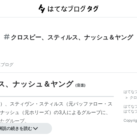
クロスビー、スティルス、ナッシュ＆ヤング
連ブログ
ス、ナッシュ＆ヤング
(
音楽
)
はてな
>
クロ
）、スティヴン・スティルス（元
バッファロー・ス
はてな
はてな
ナッシュ（元
ホリーズ
）の3人によるグループに、
たグループ。
Copyrig
解説の続きを読む