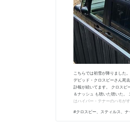
こちらでは初雪が降りました。
デビッド・クロスビーさん死去
訃報が続いてます。 クロスビ
＆ナッシュ も聴いた聴いた。
はハイパー・テナーのハモがす
メロディーの曲をつくります。
#
クロスビー、スティルス、ナ
の音楽でした。 ソロアルバム
でした。 YouTubeには、 D…