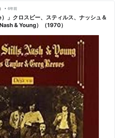
•
s）
6年前
use）」クロスビー、スティルス、ナッシュ＆
,Nash & Young）（1970）