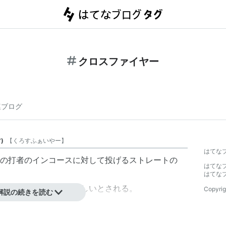
クロスファイヤー
連ブログ
ツ
)
【
くろすふぁいやー
】
はてな
の打者のインコースに対して投げるストレートの
はてな
はてな
くため打つのが特に難しいとされる。
Copyrig
解説の続きを読む