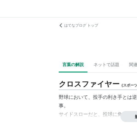
はてなブログ トップ
言葉の解説
ネットで話題
関
クロスファイヤー
(
スポー
野球において、投手の利き手とは逆
事。
サイドスローだと、投球に角度がつ