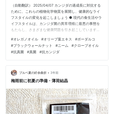
策のためUSAのオレガノオイルを服用し始めまし
（自動翻訳） 2025/04/07 カンジダの過成長に対抗する
た。
ために、これらの植物化学物質を展開し、健康的なライ
フスタイルの変化を起こしましょう ● 現代の食生活やラ
イフスタイルは、カンジダ菌の異常増殖に最悪の事態を
もたらし、さまざまな健康問題を引き起こしています。
● 専門家は、この蔓延する真菌の脅威に対抗するため
#
オレガノオイル
#
オリーブ葉エキス
#
ポーダルコ
に、食事の変更や天然サプリメントを含む全体的なアプ
#
ブラックウォールナット
#
ニーム
#
クローブオイル
ローチを推奨しています。 ● 抗真菌性植物化学物質の6
#
抗真菌
#
真菌
#
抗カンジダ
つの供給源が、腸の健康を回復し、カンジダと戦うのに
役立つことが特定されています。 現代の食生活：カンジ
ダの温床加工食品と座りがちな生活が主流の時代に、人
体は静かに、しかし重大な脅…
•
ブルベ夏の紆余曲折
3年前
梅雨前に初夏の準備・薄荷結晶