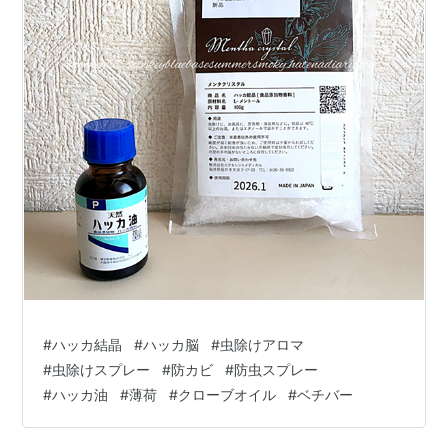
#
ハッカ結晶
#
ハッカ脳
#
虫除けアロマ
#
虫除けスプレー
#
防カビ
#
防虫スプレー
#
ハッカ油
#
薄荷
#
クローブオイル
#
ベチバー