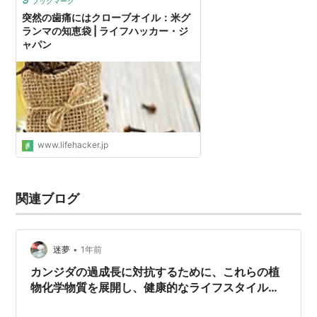
ブックマーク
突然の歯痛にはクローブオイル：米グ
ランマの知恵袋 | ライフハッカー・ジ
ャパン
www.lifehacker.jp
関連ブログ
•
迷夢
1年前
カンジダの過成長に対抗するために、これらの植
物化学物質を展開し、健康的なライフスタイルの
変化を起こしましょう 🍃私は数日前からSIBO対