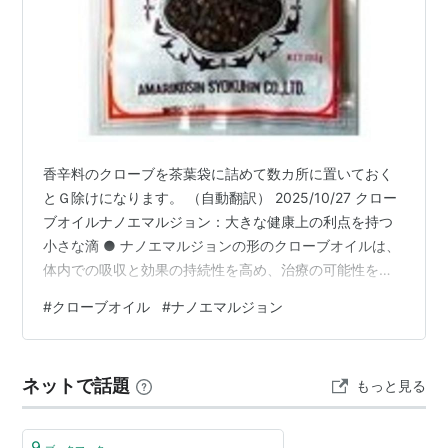
香辛料のクローブを茶葉袋に詰めて数カ所に置いておく
とＧ除けになります。 （自動翻訳） 2025/10/27 クロー
ブオイルナノエマルジョン：大きな健康上の利点を持つ
小さな滴 ● ナノエマルジョンの形のクローブオイルは、
体内での吸収と効果の持続性を高め、治療の可能性を向
上させます。 ● クローブオイルは、複数の種類のがんに
#
クローブオイル
#
ナノエマルジョン
対して有望な抗がん活性を示し、インスリンを模倣して
代謝機能を改善することで血糖調節をサポートします。
● オイゲノールやベータカリオフィレンなどの活性化合
ネットで話題
もっと見る
物は炎症や神経痛の軽減に役立ち、クローブオイルは筋
肉痛や歯痛などの症状に効果的です。 ● クローブオイル
は、細菌、真菌(カン…
9