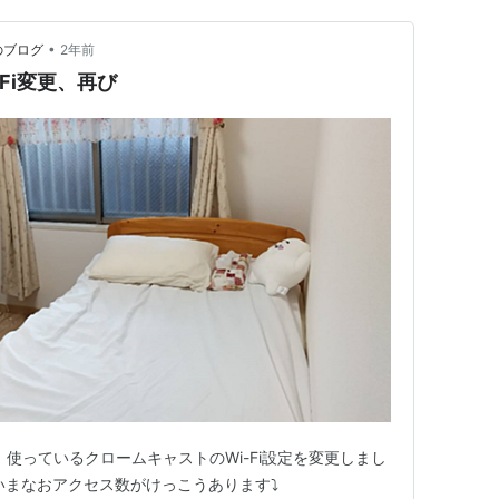
•
のブログ
2年前
Fi変更、再び
に、使っているクロームキャストのWi-Fi設定を変更しまし
いまなおアクセス数がけっこうあります⤵