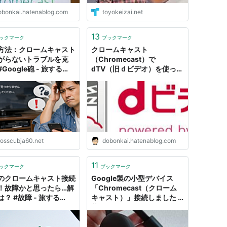
obonkai.hatenablog.com
toyokeizai.net
13
ックマーク
ブックマーク
方法：クロームキャスト
クロームキャスト
がらないトラブルを克
（Chromecast）で
Google砲 - 旅する
dTV（旧ｄビデオ）を使って
sscub
みたからレビューを書くよ -
ネットの海の渚にて
rosscubja60.net
dobonkai.hatenablog.com
11
ックマーク
ブックマーク
のクロームキャスト接続
Google製の小型デバイス
！故障かと思ったら…解
「Chromecast（クローム
？ #故障 - 旅する
キャスト）」接続しました -
sscub
暮らしと勉強、猫と一緒に～
Bettyのブログ