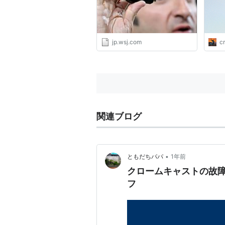
jp.wsj.com
c
関連ブログ
•
ともだちパパ
1年前
クロームキャストの故障
フ