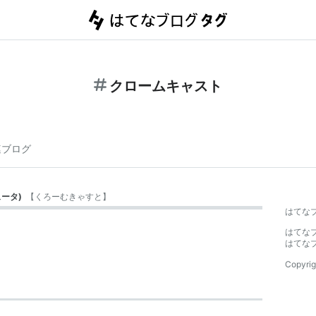
クロームキャスト
連ブログ
ュータ
)
【
くろーむきゃすと
】
はてな
はてな
はてな
Copyrig