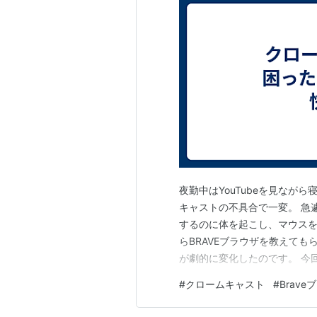
夜勤中はYouTubeを見なが
キャストの不具合で一変。 急
するのに体を起こし、マウスを
らBRAVEブラウザを教えて
が劇的に変化したのです。 今回
出来るようになった事を話したい
#
クロームキャスト
#
Brave
ムキャストを使用している理由 
プレミアム 何故…