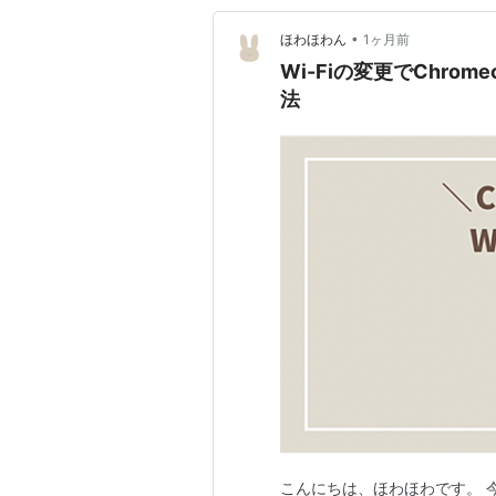
•
ほわほわん
1ヶ月前
Wi-Fiの変更でChro
法
こんにちは、ほわほわです。 今日