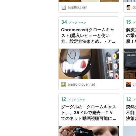
appllio.com
d
34
15
ブックマーク
ブ
Chromecast(クロームキャ
解決
スト)購入レビューと使い
の繋
方、設定方法まとめ。 - アン
服！#
ドロイドラバー
Cro
androidlover.net
c
12
12
ブックマーク
ブ
グーグルの「クロームキャス
突然
ト」、35ドルで発売―ＴＶ
不能
でのネット動画視聴可能に -
決策は
WSJ.com
Cro