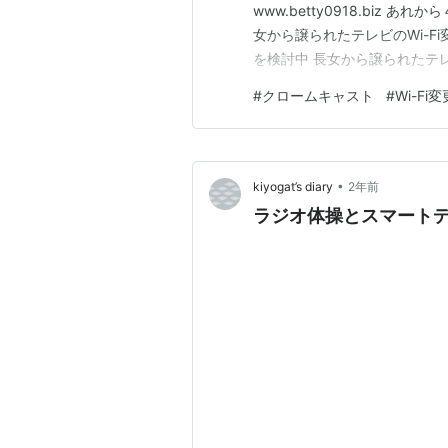
www.betty0918.biz 
女から譲られたテレビのWi-Fi
を検討中 長女から譲られたテレ
た。 www.betty0918.biz 
#
クロームキャスト
#
Wi-Fi変
変更をしなければなりません。
•
kiyogat’s diary
2年前
ラジオ体操とスマート