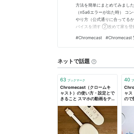
方法を簡単にまとめてみました！ 
（n5a6エラーが出た時） コ
やり方（公式通りに合ってるかは
バイスを消す ②改めて家を登録す
ど、Chromeキャストを使い
#
Chromecast
#
Chromeca
め Wi-Fi変更時のChrome
ネットで話題
63
40
ブックマーク
Chromecast（クロームキ
Chr
ャスト）の使い方・設定とで
ャス
きること スマホの動画をテ
ので
レビに映す最強アイテム
よ 