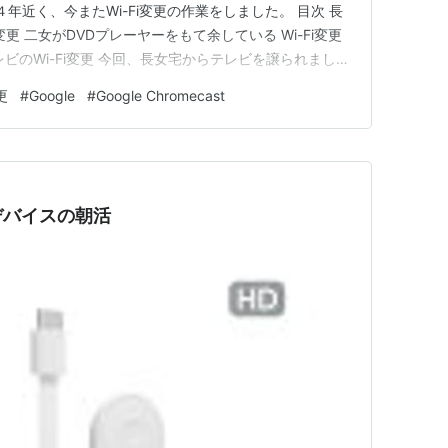
あれから４年近く、今またWi-Fi変更の作業をしました。 目次 長
変更 二女がDVDプレーヤーをもて余している Wi-Fi変更
ビのWi-Fi変更 今回、長女宅からテレビを譲られまし
それにGoogle Chromecastがついていますので、そのWi-Fi
更
#
Google
#
Google Chromecast
 どうやってやったのか…
デバイスの朝活