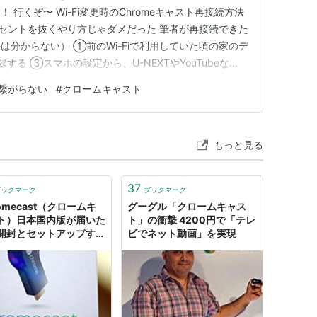
行くぞ〜 Wi-Fi変更時のChromeキャスト再接続方法
ンセントを抜くやり方じゃダメだった 筆者が再接続できた
分からない） ①前のWi-Fiで利用していた頃の家のデ
る ③スマホの設定から、U-NEXTやYouTubeな
たいアプリの「ローカルネットワーク」をオンにする まと
st 繋がらない
#
クロームキャスト
キャスト再接続方法（n5a6エラーが出た時） コン…
もっと見る
37
ブックマーク
ブックマーク
omecast（クロームキ
グーグル「クロームキャス
ト）日本国内版が届いた
ト」の衝撃 4200円で「テレ
開封とセットアップする
ビでネット動画」を実現
- ネットの海の渚にて