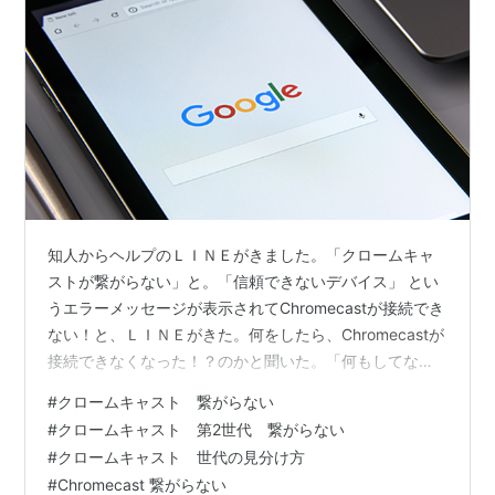
知人からヘルプのＬＩＮＥがきました。「クロームキャ
ストが繋がらない」と。「信頼できないデバイス」 とい
うエラーメッセージが表示されてChromecastが接続でき
ない！と、ＬＩＮＥがきた。何をしたら、Chromecastが
接続できなくなった！？のかと聞いた。「何もしてな
い」と言うのである。「ウソつけ！！」と言ったが本当
#
クロームキャスト 繋がらない
らしい。あれこそとＬＩＮＥをしていると、どうにも設
#
クロームキャスト 第2世代 繋がらない
定する画面が通常ではない。クロームキャスト本体の故
#
クロームキャスト 世代の見分け方
障か！？・・・と思ったが、どうやらそうでもないみた
#
Chromecast 繋がらない
いだった。 「突然使えなくなったけど、何が原因？」、