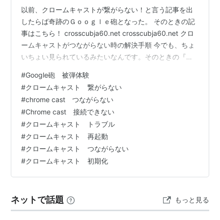
以前、クロームキャストが繋がらない！と言う記事を出
したらば奇跡のＧｏｏｇｌｅ砲となった。 そのときの記
事はこちら！ crosscubja60.net crosscubja60.net クロ
ームキャストがつながらない時の解決手順 今でも、ちょ
いちょい見られているみたいなんです。そのときの『繋
がらない』ってのはＧｏｏｇｌｅ側に問題があって繋が
#
Google砲 被弾体験
らなかったんです。今でも、クロームキャストに繋がら
#
クロームキャスト 繋がらない
ない検索をしている方は恐らく単純に繋がらなくて困っ
#
chrome cast つながらない
ていてネット検索をしているのかと思われます。 以上よ
#
Chrome cast 接続できない
り、Ｇｏｏｇｌｅの問題ではなくクロームキャストに繋
#
クロームキャスト トラブル
がらないときの解決方法を記事にしようと思い立った次
#
クロームキャスト 再起動
第です。…
#
クロームキャスト つながらない
#
クロームキャスト 初期化
ネットで話題
もっと見る