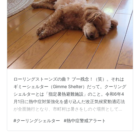
ローリングストーンズの曲？ ブー残念！（笑）。それは
ギミーシェルター（Gimme Shelter）だって。クーリング
シェルターとは「指定暑熱避難施設」のこと。令和6年4
月1日に熱中症対策強化を盛り込んだ改正気候変動適応法
が全面施行となり、市町村は暑さをしのぐ場所として
「クーリングシェルター」を指定するのだとか。ワタシ
#
クーリングシェルター
#
熱中症警戒アラート
の職場の近くにも、めでたくクーリングシェルターが開
設、熱中症警戒アラートが出た日には、キンキンに冷や
してくれます。 そしてワタシは、今日もお昼過ぎからお