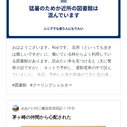
おはようございます。Royです。 近所（といっても歩き
は難しいですが）に、働いている時からよく利用してい
る図書館があります。読みたい本を見つけると（主に警
察小説ですが）、ネットで予約し、通勤電車の中で読ん
でいました。 先日、予約した本の準備ができた旨の連絡
（メール）があったので、図書館にとりにいきました
#
図書館
#
クーリングシェルター
が、駐車場が満杯で入るのに少し待ちました。これまで
駐車場が満杯になったことはなく、少し驚きました。 た
だ、当日はかなりの猛暑で、涼を求めてかなりの方が来
•
たのではと思いました。調べてみると、市内の図書館は
おおパパの二拠点生活日記
1年前
クーリングシェルター（指定暑熱避難施設）に指定され
茅ヶ崎の仲間から心配された
ていました。 クーリングシェルターとは、原則…