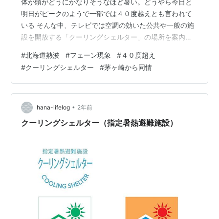
体が頭がどうにかなりそうなほど暑い。どうやら今日と
明日がピークのようで一部では４０度越えとも言われて
いる そんな中、テレビでは空調の効いた公共や一般の施
設を開放する「クーリングシェルター」の場所を案内す
るテロップが朝早くから流れている それほどまでにこの
#
北海道熱波
#
フェーン現象
#
４０度超え
暑さは尋常では無いという事だろう 皮肉なことに茅ヶ崎
#
クーリングシェルター
#
茅ヶ崎から同情
のワンコ仲間からは北海道は大丈夫か?と心配するLINEま
でが入る始末、まさか北海道にいて暑さで心配されると
は思いもしなかった さて、昨日の晩ご飯 実際のところこ
こまで暑いとついつい冷たいもので済ませてしまいたく
•
hana-lifelog
2年前
なるが、幸いにしてまだまだ食欲の…
クーリングシェルター（指定暑熱避難施設）