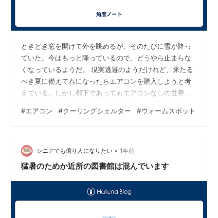
ときどき窓を開けて外を眺めるが、そのたびに雪が降っ
ていた。今はもっと降っているので、どうやら止まらな
くなっているようだ。 現実逃避のようだけれど、来たる
べき夏に備えて春になったらエアコンを購入しようと考
えている。しかし都下であってもエアコンなしの世帯は
ごまんとあるという情報を得て、ごまんはどうか分から
#
エアコン
#
クーリングシェルター
#
ウォームスポット
ないけれどエアコンは絶対に要るというわけでもないの
ではないかと思った。 今夏、厳しいときに民生委員の人
が何かのおたより配付という名の生存確認に来られた
•
が、扇風機だけで過ごしていると仰っていた。そんなこ
シニアでも億り人になりたい
1年前
ともあってひょっとしたら自分もエアコンなしで生きら
猛暑のためか近所の図書館は混んでいます
れるかもと考えた。その代わり少し強力なサーキュレ…