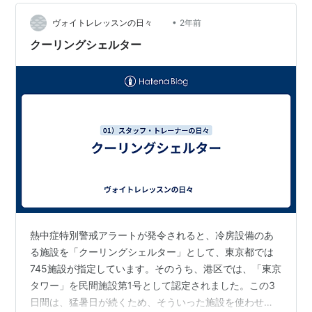
しれないですが、 初めて訪れる場所だったり、 旅行先だ
•
ったり、 近くにコンビニとかもないような場所だった
ヴォイトレレッスンの日々
2年前
り、 高齢者や小さなお子さん連れだったりするときに
クーリングシェルター
は、 念のためにあら…
熱中症特別警戒アラートが発令されると、冷房設備のあ
る施設を「クーリングシェルター」として、東京都では
745施設が指定しています。そのうち、港区では、「東京
タワー」を民間施設第1号として認定されました。この3
日間は、猛暑日が続くため、そういった施設を使わせて