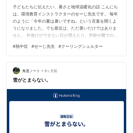
子どもたちに伝えたい、暑さと地球温暖化の話 こんにち
は。環境教育インストラクターのせーじ先生です。 毎年
のように「今年の夏は暑いですね」という言葉を聞くよ
うになりました。でも最近は、ただ暑いだけではありま
せん。 外遊びができない日が増えたり、学校や園での活
動時間を調整したり、地域イベントでも熱中症対策が欠
#
熱中症
#
せーじ先生
#
クーリングシェルター
かせなくなっています。 つまり、熱中症対策は単なる健
康管理ではなく、地球温暖化や気候変動を考える入口に
もなっているのです。 熱中症対策は「命を守る環境教
•
育」 熱中症というと、 ・水分をとる・帽子をかぶる・日
角度ノート
8ヶ月前
陰で休む・エアコンを使う というイメージがあるかもし
雪がとまらない。
れません。 もちろん、これはとても大…