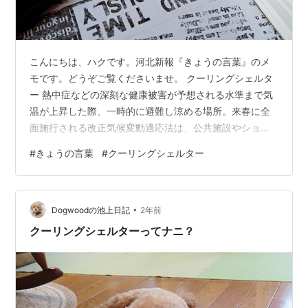
こんにちは、ハクです。河北新報『きょうの言葉』のメ
モです。どうぞご覧くださいませ。 クーリングシェルタ
ー 熱中症などの深刻な健康被害が予想される水準まで気
温が上昇した際、一時的に避難し涼める場所。来春に全
面施行される改正気候変動適応法は、公共施設やショッ
ピングセンターなどの冷房が効いた部屋を事前に指定す
#
きょうの言葉
#
クーリングシェルター
るよう自治体に求めている。 指定施設は、熱中症の「特
別警戒情報」が発令された場合に避難場所として開放す
ることが義務付けられる。環境省が指定対象となる施設
•
の面積や冷房の設定温度などを検討。東京都墨田区など
Dogwoodの池上日記
2年前
100市区町村以上で先行して設置が求められている。 河
クーリングシェルターってナニ？
北新報 朝刊 (7) 詳 細 www.n…