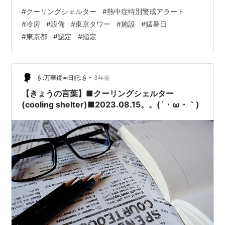
もらうこともよいかもしれません。
#
クーリングシェルター
#
熱中症特別警戒アラート
#
冷房
#
設備
#
東京タワー
#
施設
#
猛暑日
#
東京都
#
認定
#
指定
•
§::万華鏡∞日記::§
3年前
【きょうの言葉】■クーリングシェルター
(cooling shelter)■2023.08.15。。(´・ω・｀)