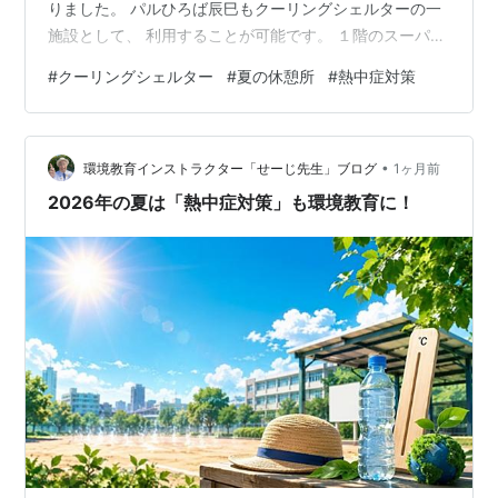
りました。 パルひろば辰巳もクーリングシェルターの一
施設として、 利用することが可能です。 １階のスーパー
(ワイズマート)の出入口や、２階のパルひろばの入り口に
#
クーリングシェルター
#
夏の休憩所
#
熱中症対策
チラシやのぼり旗を設置しています。 ※熱中症特別警戒
アラートが発表されていない場合でも、 夏季期間は
TOKYOクールシェアスポットとして、 暑さをしのぐため
•
に利用することが可能です。 【パルひろば辰巳】 月～
環境教育インストラクター「せーじ先生」ブログ
1ヶ月前
金：ランチタイム（12:00～14:00） 月・水：フリータイ
2026年の夏は「熱中症対策」も環境教育に！
ム（10:0…