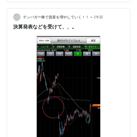
で 実質半分や半分以下の株価で買ったことになり、その
後も株価が上がると更に数倍になって 当然、配当も100
株に対して支払われるので…
•
テンバガー株で資産を増やしていく！！
2年前
決算発表などを受けて、、。