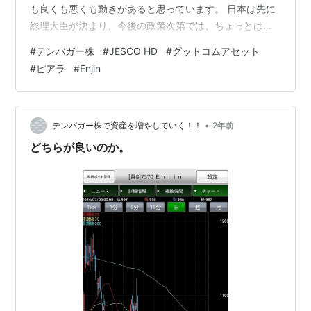
も良くも悪くも動きがあると思っています。 日本は先に
総理大臣が決まり、今後の政策次第では、ちょっとは影
響があると 思いますが、米国程ではないですね～。 最近
#
テンバガー株
#
JESCO HD
#
グットコムアセット
は、どっちつかずの冴えない相場が続いている感じで
#
ピアラ
#
Enjin
す。 二銘柄程、決算発表で好決算を発表して、ストップ
高になりましたが その後は、また少しづつ下がっていま
す。 塩漬け銘柄は、相変わらず、横ばい状態で、売るに
売れない状況です。 さっさと売って、他の銘柄に乗り換
•
テンバガー株で資産を増やしていく！！
2年前
えたいのですが、日経平均もあまり…
どちらが良いのか。