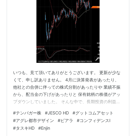
いつも、見て頂いてありがとうございます。 更新が少な
くて、申し訳ありません。 4月に決算発表があったり、
他社との合併に伴っての株式分割があったりや 業績不振
から、配当金の下げがあったりと 保有銘柄の株価がアッ
プダウンしていました。 そんな中で、長期投資の利益の
出し方は、 どういう仕組みで積み上がっていくのだろう
#
テンバガー株
#
JESCO HD
#
グットコムアセット
と考えますと、 保有してみて分かった事は、業績が右肩
#
アグレ都市デザイン
#
ピアラ
#
コンフィデンスI
上がりなのは絶対条件ですが その過程で、株式分割し
#
タスキHD
#
Enjin
て、保有銘柄の枚数(今は100株単位ですが)が増えること