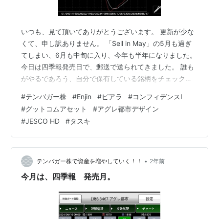
いつも、見て頂いてありがとうございます。 更新が少な
くて、申し訳ありません。 「Sell in May」の5月も過ぎ
てしまい、6月も中旬に入り、今年も半年になりました。
今日は四季報発売日で、郵送で送られてきました。 誰も
がやるであろう、自分で保有している銘柄をチェックし
ているはずですね～。 そう思われている私も、やはり、
#
テンバガー株
#
Enjin
#
ピアラ
#
コンフィデンスI
チェックしました。 その結果、売るか、ホールド維持か
#
グットコムアセット
#
アグレ都市デザイン
を決定する判断になります。 テクニカルのチャートを見
#
JESCO HD
#
タスキ
てみましょう。 まずは、アグレ都市デザインの日足チャ
ートです。 四季報によると、配当利回りが5%と、高配当
銘柄なので 今のところ、下落しにくい感じです。 チャー
トも上がって…
•
テンバガー株で資産を増やしていく！！
2年前
今月は、四季報 発売月。