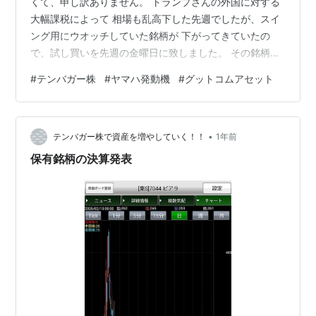
くて、申し訳ありません。 トランプさんの外国に対する
大幅課税によって 相場も乱高下した先週でしたが、スイ
ング用にウオッチしていた銘柄が 下がってきていたの
で、試し買いを先週の金曜日に致しました。 その銘柄
は、ヤマハ発動機)(7272)です。 今年の3/14にコンフィデ
#
テンバガー株
#
ヤマハ発動機
#
グットコムアセット
ンスアイをちょっとの利益で全部売却していて 現金化し
ていましたので、いつでも下落OKの状態でした。 トラン
プ課税ショック？？で下落した先週に、100株だけ買いま
•
した。 もう一段下落を予想していたのでもう数100株買
テンバガー株で資産を増やしていく！！
1年前
う気で 指値を入れていましたが、むしろ上がってきてい
保有銘柄の決算発表
て 下がれば、…