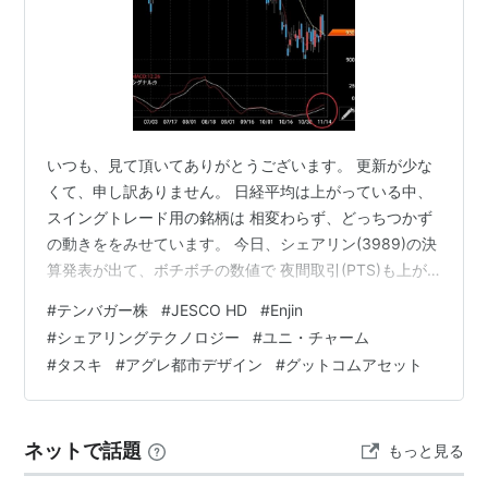
いつも、見て頂いてありがとうございます。 更新が少な
くて、申し訳ありません。 日経平均は上がっている中、
スイングトレード用の銘柄は 相変わらず、どっちつかず
の動きををみせています。 今日、シェアリン(3989)の決
算発表が出て、ボチボチの数値で 夜間取引(PTS)も上が
って推移しています。 火曜日か、水曜日辺りに売るか迷
#
テンバガー株
#
JESCO HD
#
Enjin
うところですが、、。 シェアリングテクノロジーの日足
#
シェアリングテクノロジー
#
ユニ・チャーム
チャートです。 冒頭の文のように、今日、決算発表が出
#
タスキ
#
アグレ都市デザイン
#
グットコムアセット
てまずまずだったので PTSも1030円辺りを付けていて、
来週辺りに利確するか ちょっと、チャートを見て、判断
します。 続いて、Enjinの日足チャートです。Enjinも決
ネットで話題
もっと見る
算…