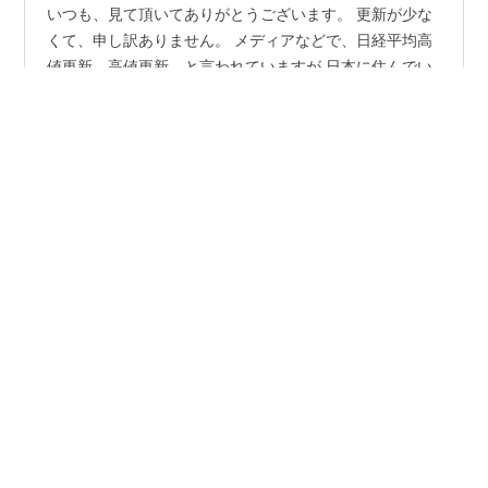
いつも、見て頂いてありがとうございます。 更新が少な
くて、申し訳ありません。 メディアなどで、日経平均高
値更新、高値更新、と言われていますが 日本に住んでい
ると、そこまで日本経済が良くなっているとは思えない
ですね～。 円安で、海外の方には安く感じるかもしれま
せんが、、。 中小型株は、あまり影響ない印象です。 明
#
テンバガー株
#
JESCO HD
#
タスキ
#
Enjin
暗を分けた、子会社合併。 保有銘柄のチャートを見てみ
#
ピアラ
#
アグレ都市デザイン
#
グットコムアセット
ましょう。 まずは、アグレ都市デザイン(3467)の日足チ
#
コンフィデンスI
ャートです。 資源材高騰や、コロナ特需によるマイホー
ム購入者増から一転 金利上昇や業績下方などから、一旦
は下げていましたが 中々購入した株価まで下がらない銘
柄です。 配当狙いで、…
•
テンバガー株で資産を増やしていく！！
3年前
今回は、上昇銘柄について。
いつも、見て頂いてありがとうございます。 更新が少な
くて、申し訳ありません。 ダウ平均や日経平均も高値更
新を続けている最近ですが 果たして誰が買っているの
か。 アナリストなどの話など考えられるのは、中国の不