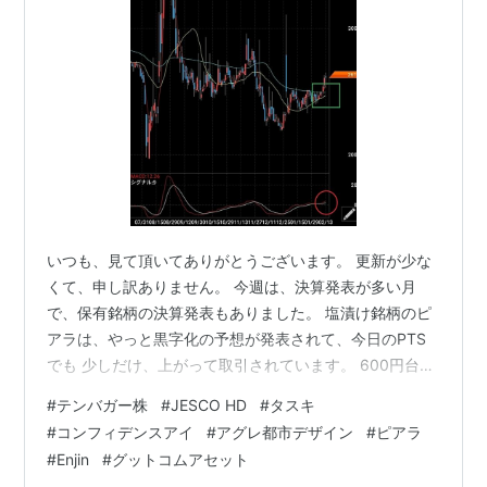
いつも、見て頂いてありがとうございます。 更新が少な
くて、申し訳ありません。 今週は、決算発表が多い月
で、保有銘柄の決算発表もありました。 塩漬け銘柄のピ
アラは、やっと黒字化の予想が発表されて、今日のPTS
でも 少しだけ、上がって取引されています。 600円台の
平均取得株価なので、まだ暫く塩漬けが続きそうです。
#
テンバガー株
#
JESCO HD
#
タスキ
続いて、塩漬け銘柄の二番目が、Enjinですが、こちらも
#
コンフィデンスアイ
#
アグレ都市デザイン
#
ピアラ
少しだけ 上方発表があって、株価も上がってきていま
#
Enjin
#
グットコムアセット
す。 プラスだったりマイナスだったりしている、コンフ