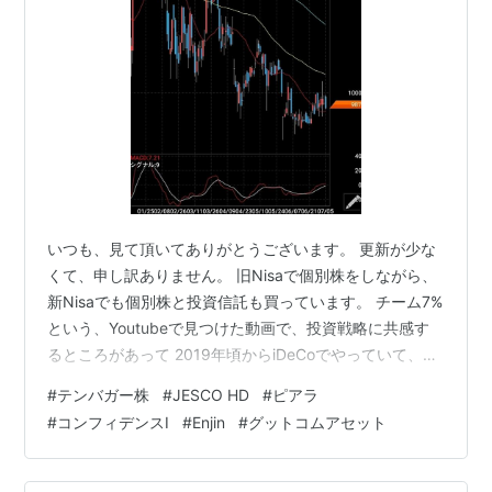
いつも、見て頂いてありがとうございます。 更新が少な
くて、申し訳ありません。 旧Nisaで個別株をしながら、
新Nisaでも個別株と投資信託も買っています。 チーム7%
という、Youtubeで見つけた動画で、投資戦略に共感す
るところがあって 2019年頃からiDeCoでやっていて、今
年から新Nisa枠でもやり始めました。 2019年頃からの
#
テンバガー株
#
JESCO HD
#
ピアラ
iDeCoの成果は、チーム7%が言っている通り、まだ6年目
#
コンフィデンスI
#
Enjin
#
グットコムアセット
ですが 年利7%になっていて、個別株よりも成果が良いか
もしれません。 個別株もテンバガー株のように化けると
高利益になりますが 銘柄選択とタイミングによっては、