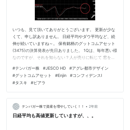
いつも、見て頂いてありがとうございます。 更新が少な
くて、申し訳ありません。 日経平均やダウ平均など、続
伸が続いていますね～。 保有銘柄のグットコムアセット
(3475)の決算発表が先日ありました。 1Qは、毎年悪い様
なのですが、それを知らない？人が売りに転じて 窓を開
けての展開でしたが、その後、進捗状況が進んでいると
#
テンバガー株
#
JESCO HD
#
アグレ都市デザイン
のIRが出て 株価も戻してきました。 もう一つの保有銘柄
#
グットコムアセット
#
Enjin
#
コンフィデンスI
のアグレ都市デザイン(3467)も、 決算発表ではないです
#
タスキ
#
ピアラ
が 下方修正と配当金の下げのIRが発表されて こちらも窓
を開けて下落しましたが、意外と暫定的な下落のような
感じで まだ、売るのはやめようと思いました。配当落ち
権利日で …
•
テンバガー株で資産を増やしていく！！
2年前
日経平均も高値更新していますが、、。