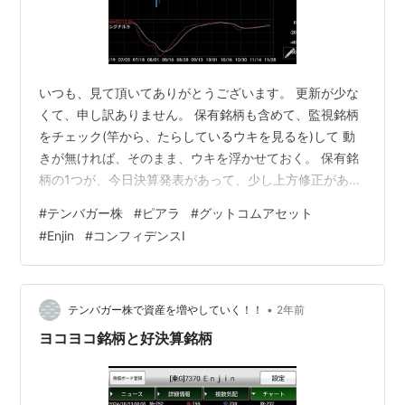
いつも、見て頂いてありがとうございます。 更新が少な
くて、申し訳ありません。 保有銘柄も含めて、監視銘柄
をチェック(竿から、たらしているウキを見るを)して 動
きが無ければ、そのまま、ウキを浮かせておく。 保有銘
柄の1つが、今日決算発表があって、少し上方修正があり
ました。 PTSも少し上がっての取引になっています。 前
#
テンバガー株
#
ピアラ
#
グットコムアセット
回よりかは、サプライズ感がなかったので、それ程株価
#
Enjin
#
コンフィデンスI
に反応していないですね～。 相場が面白くないので、
YouTubeを見ていたら 面白いのがありましたので、よろ
しかったら、どうぞ。 いつものように、チャートを見て
みましょう。 まずは、Enjinの日足チャートです。 今日、
•
テンバガー株で資産を増やしていく！！
2年前
配当落ちでし…
ヨコヨコ銘柄と好決算銘柄