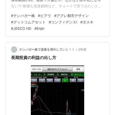
ないで 株価も低迷銘柄など、チャートで見てみたいと思
います。 まずは、アグレ都市デザインの日足チャートで
#
テンバガー株
#
ピアラ
#
アグレ都市デザイン
す。 業績下方修正発表により、窓を開けて株価は下方。
#
グットコムアセット
#
コンフィデンスI
#
タスキ
その後 配当金を少し上げるIRが出て、また窓を開けて上
#
JESCO HD
#
Enjin
方へ。 一旦、利確してもいいのか、迷うところです。 も
う暫く様子見といった感じです。今月の四季報を見てか
らにします。 続いて、Enjinの日足チャートです。 なかな
か、エンジンがかか…
•
テンバガー株で資産を増やしていく！！
2年前
長期投資の利益の出し方