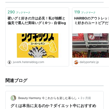
290
119
ブックマーク
ブックマーク
硬いグミ好きの方は必見！私が独断と
HARIBOのアウトレ
偏見で選んだ美味いグミ6つ - 自省log
ミ好きのユートピアだ
juverk.hatenablog.com
dailyportalz.jp
関連ブログ
•
Beauty Harmony 今これからを楽しむ暮らし
2ヶ月前
グミは本当に太るのか？ダイエット中におすすめ