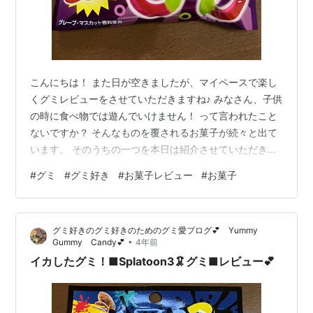
こんにちは！ また日が空きましたが、マイペースで楽し
くグミレビューをさせていただきますね♪ みなさん、子供
の時に食べ物では遊んでいけません！ って言われたこと
ないですか？ そんなものを覆されるお菓子が続々と出て
います。 そのうちの一つを本日は紹介させていただきま
す👍👍 その名は グミのわ グレープ味＆マスカット味 こ
#
グミ
#
グミ好き
#
お菓子レビュー
#
お菓子
ちらはお菓子で大人気の明治チューインガムさんの商品
です。 こちらは駄菓子コーナーやお子様向けのお菓子コ
ーナーに置かれていることが多いです。 裏面はこんな感
グミ好きのグミ好きのためのグミ愛ブログ💕 Yummy
じ↓ グミ 裏面 1袋22ｇと少な目なのは、対象がお子様と
•
Gummy Candy💕
4年前
いうこともあると思いますが、食べきりサイズに本当に
イカしたグミ！■Splatoon3🦑グミ■レビュー💕
いいサイズなんです♪…