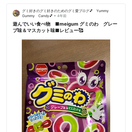
ミは何回か食べたことがあったのですが、それが薄型に
グミ好きのグミ好きのためのグミ愛ブログ💕 Yummy
なっていることにより、本当にドラ…
•
Gummy Candy💕
4年前
遊んでいい食べ物 ■meigum グミのわ グレー
プ味＆マスカット味■レビュー🥰