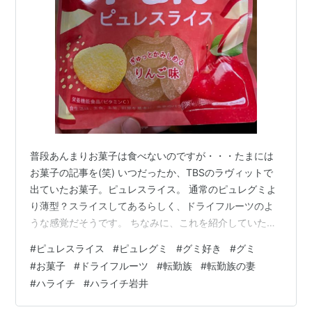
普段あんまりお菓子は食べないのですが・・・たまには
お菓子の記事を(笑) いつだったか、TBSのラヴィットで
出ていたお菓子。ピュレスライス。 通常のピュレグミよ
り薄型？スライスしてあるらしく、ドライフルーツのよ
うな感覚だそうです。 ちなみに、これを紹介していたの
はハライチの岩井さんでした。私はハライチのラジオが
#
ピュレスライス
#
ピュレグミ
#
グミ好き
#
グミ
めちゃめちゃ好きなので、必然的にハライチの二人も大
#
お菓子
#
ドライフルーツ
#
転勤族
#
転勤族の妻
好きです。(笑) そんな岩井さんが美味しいと紹介してい
#
ハライチ
#
ハライチ岩井
たなら・・・ということで買ってみました。 購入したの
はローソンです。 めちゃめちゃ美味しかった☆ピュレグ