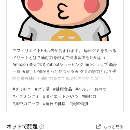
アフィリエイトPR広告が含まれます。 毎日グミを食べる
メリットとは？噛む力を鍛えて健康習慣を始めよう
Amazon 楽天市場 Yahoo!ショッピング hiroショップ 商品
一覧 🔥欲しい物がきっと見つかる🔥 グミの魅力とは？手
軽な栄養補給と噛む力を育てる現代のおやつ 近年、「グ
ミ 人気」「健康グミ」「栄養補給グミ」などの検索数が
#
グミ好き
#
グミ活
#
健康食品
#
ヘルシーおやつ
増えており、グミは単なるお菓子ではなく健康をサポー
#
ビタミングミ
#
ダイエットおやつ
#
噛む力
トする食品としても注目されています。 ガムやあめと違
#
集中力アップ
#
毎日の健康
#
美容習慣
い、グミは食べ終わった後の処理が簡単です。 ガムのよ
うに包み紙や吐き出した後のゴミに困ることもありませ
ん。 持ち運びやすく、外出先でも気軽に食べられること
ネットで話題
もっと見る
から、多くの…