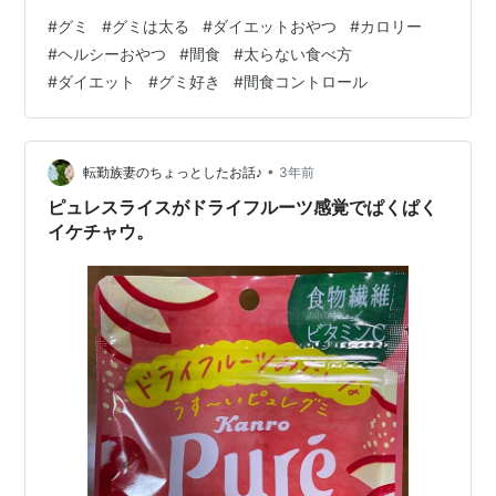
理由と注意点についてご紹介します。 【グミは本当に太
#
グミ
#
グミは太る
#
ダイエットおやつ
#
カロリー
るお菓子なの？】 【グミのカロリーと糖質の特徴】 【グ
#
ヘルシーおやつ
#
間食
#
太らない食べ方
ミの種類一覧｜食感・形・味】 ■食感で分ける ■形で分
#
ダイエット
#
グミ好き
#
間食コントロール
ける ■味で分ける 【ダイエット中にグミは食べてもい
い？】 【ダイエット中におすすめのグミ】 【太りにくい
グミの食べ方】 【まとめ】 【グミは本当に太るお菓子な
の？】 結論からいうと、グ…
•
転勤族妻のちょっとしたお話♪
3年前
ピュレスライスがドライフルーツ感覚でぱくぱく
イケチャウ。