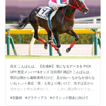
目次 こんばんは。 【京成杯】 気になるデータを PICK
UP!! 想定メンバー&オッズ 注目馬!! 雑記!! こんばんは。
明日は朝から歯医者何だけど、足がね~~ なかなか治らな
いね (-_~-) 最近「肩」も前より痛いけど、先ずは足から
治さないと何も出来ないし・・ しかし歳は取りたくない
ね~~（笑） 【京成杯】 皐月賞と同じ舞台で行われる 3歳
#
京阪杯
#
グラティアス
#
クラシック競走に向けて
重賞。 気になるデータを PICK UP!! ① 過去 10年の 3着
以内馬 30頭中 26頭に共通しているのが、1600メートル