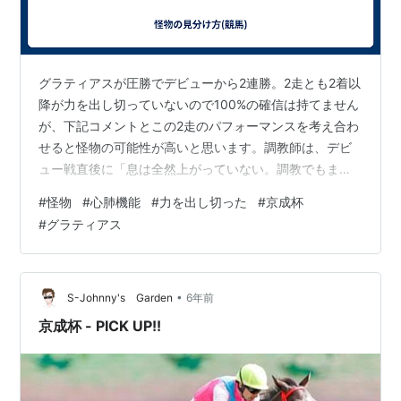
グラティアスが圧勝でデビューから2連勝。2走とも2着以
降が力を出し切っていないので100%の確信は持てません
が、下記コメントとこの2走のパフォーマンスを考え合わ
せると怪物の可能性が高いと思います。調教師は、デビ
ュー戦直後に「息は全然上がっていない。調教でもまだ
一度も上がったことはない」、この中間に「デビュー戦
#
怪物
#
心肺機能
#
力を出し切った
#
京成杯
後は10日間ぐらい厩舎にいたが、レース前と変わらない
#
グラティアス
状態だった」、今回の最終追い切り後に「今日の追い切
り後もフーフーと取り乱したような息をしない」、今回
のレース約1時間後にレース後の様子は？と問われて「ま
だまだ余裕があるような仕草をしていた」とそれぞれコ
•
S-Johnny's Garden
6年前
メントしています。※参考 怪物と怪物…
京成杯 - PICK UP!!