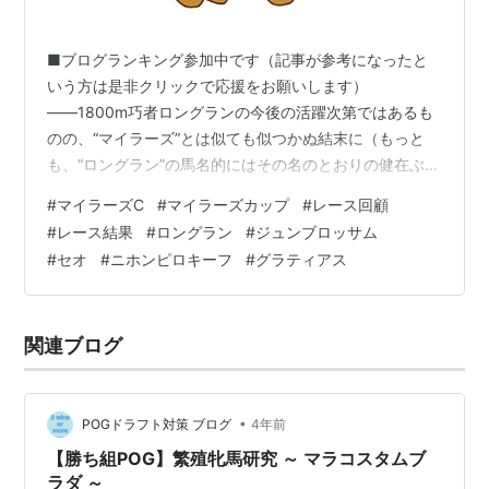
■ブログランキング参加中です（記事が参考になったと
いう方は是非クリックで応援をお願いします）
――1800m巧者ロングランの今後の活躍次第ではあるも
のの、“マイラーズ”とは似ても似つかぬ結末に（もっと
も、“ロングラン”の馬名的にはその名のとおりの健在ぶり
でしたが）。 目次 マイラーズC 2025 レース結果 ホネ
#
マイラーズC
#
マイラーズカップ
#
レース回顧
的! レース回顧 / レース分析 マイラーズC 2025 レース全
#
レース結果
#
ロングラン
#
ジュンブロッサム
体のふり返り マイラーズC 2025 各馬ふり返り 予想と結
#
セオ
#
ニホンピロキーフ
#
グラティアス
果 グラティアス ロングラン / ▲ジュンブロッサム / ◯セ
オ / ニホンピロキーフ www.yosounohone.com マイラー
ズC 2025 レース結…
関連ブログ
•
POGドラフト対策 ブログ
4年前
【勝ち組POG】繁殖牝馬研究 ～ マラコスタムブ
ラダ ～