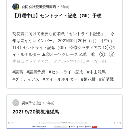
•
なし。 ここのところ行きたがる面も出てきているのでマ
合同会社鷲田鷲男商店
5年前
イルもプラスに働きそうです。 前走はやや出遅れ気味の
【月曜中山】セントライト記念（GⅡ）予想
スタートの上に直線でなかなか前が…
菊花賞に向けて重要な前哨戦『セントライト記念』。 今
年は差がないメンバー。 2021年9月20日（月） 【中山
11R】セントライト記念（GⅡ） ◎⑬グラティアス ○⑦タ
イトルホルダー ▲⑩オーソクレース △⑪、⑫、③、⑧
本命はグラティアス。 どこからでも狙えそうな一戦。 前
走のダービー、前々走の皐月賞とクラシックでは大崩れ
#
競馬
#
競馬予想
#
セントライト記念
#
中山競馬
していない。 重賞ウイナーのこの馬ならここでも通用。
#
グラティアス
#
タイトルホルダー
#
菊花賞
#
前哨戦
勝ち馬のデータにも当てはまっている。 ノーザンファー
ムという点も信頼。 唯一の不安は枠。 このレースで8枠
は目立たないが、 コースで見ると差はない。 突破でき
る。 相手は調教抜群で実績最上位のタイトルホルダー。
•
調教予想(仮)
5年前
休み明け…
2021 9/20調教推奨馬