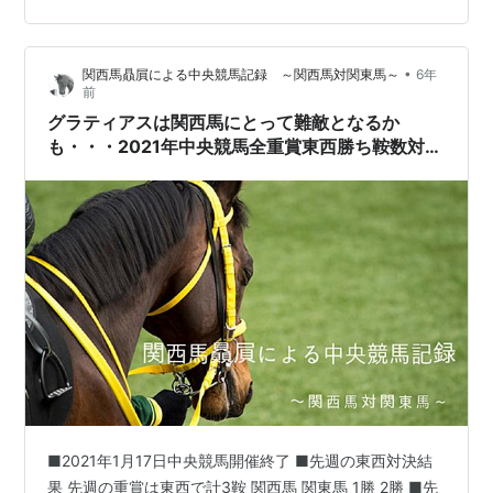
ーモア 特選馬 中山11R グラティアス 中京10R ペールエ
ール 超特選馬も特選馬もオッズ的には美味しい…
•
関西馬贔屓による中央競馬記録 ～関西馬対関東馬～
6年
前
グラティアスは関西馬にとって難敵となるか
も・・・2021年中央競馬全重賞東西勝ち鞍数対決
は『関西馬3勝』対『関東馬4勝』
■2021年1月17日中央競馬開催終了 ■先週の東西対決結
果 先週の重賞は東西で計3鞍 関西馬 関東馬 1勝 2勝 ■先