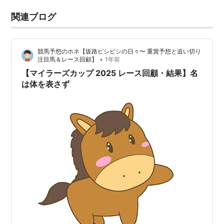
関連ブログ
競馬予想のホネ【坂路ビシビシの日々〜 重賞予想と追い切り
•
注目馬＆レース回顧】
1年前
【マイラーズカップ 2025 レース回顧・結果】名
は体を表さず