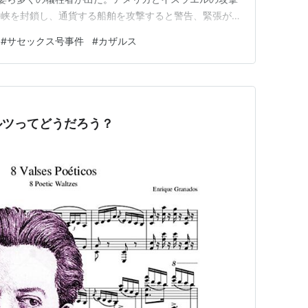
海峡を封鎖し、通貨する船舶を攻撃すると警告、緊張が続
すると、私はドーバー海峡に沈んだ作曲家らのことが胸に
#
サセックス号事件
#
カザルス
ルツってどうだろう？