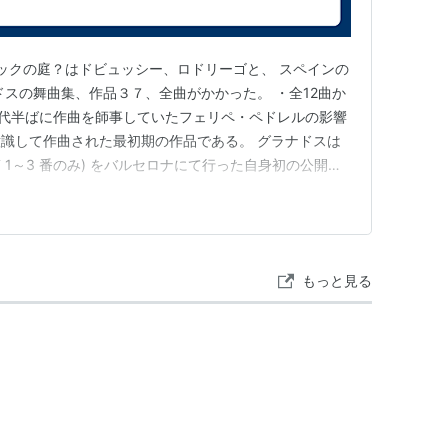
シックの庭？はドビュッシー、ロドリーゴと、 スペインの
ドスの舞曲集、作品３７、全曲がかかった。 ・全12曲か
 年代半ばに作曲を師事していたフェリペ・ペドレルの影響
識して作曲された最初期の作品である。 グラナドスは
 第 1～3 番のみ) をバルセロナにて行った自身初の公開演
てだけでなく、作曲家としての名声も高めた。 好きな
が入っている。 wikiをみたら、早い死。かなり劇的
もっと見る