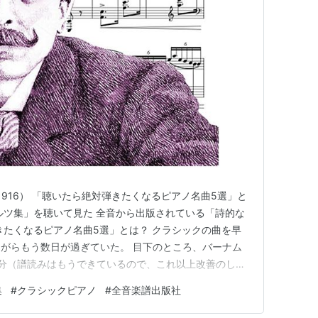
67-1916） 「聴いたら絶対弾きたくなるピアノ名曲5選」と
ルツ集」を聴いて見た 全音から出版されている「詩的な
きたくなるピアノ名曲5選」とは？ クラシックの曲を早
がらもう数日が過ぎていた。 目下のところ、バーナム
20分（譜読みはもうできているので、これ以上改善のしど
となり、私がクラシックピアノに充てることにしている
集
#
クラシックピアノ
#
全音楽譜出版社
い。 何かいい曲はないかなぁ～ YouTubeを徘徊して