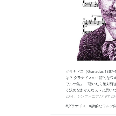
グラナドス（Granadus 18
は？ グラナドスの「詩的なワ
ワルツ集」 「聴いたら絶対弾
く決めなあかんなぁ～と思いな
20分、シンフォニア7と9で
ころがわからない）で計40分
#
グラナドス
#
詩的なワルツ
時間の1時間にはあと20分足らな
いると↓の動画が目…