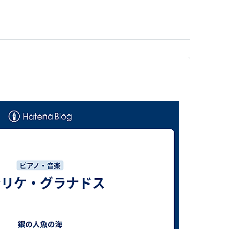
渡っているときにドイツの潜水艦の無差別攻撃を受
たグラナドスは、波間に浮き沈みする最愛の妻の姿
もに海にのまれてしまったという。