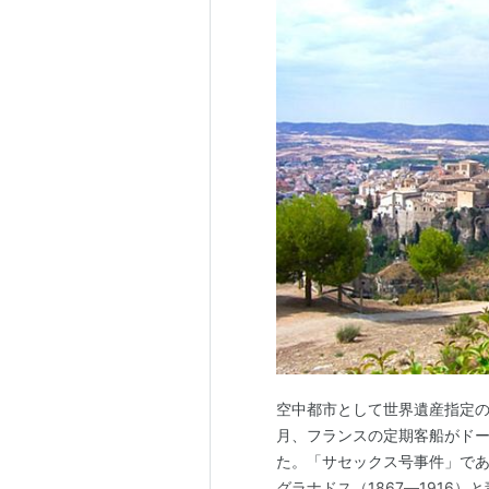
空中都市として世界遺産指定の
月、フランスの定期客船がドー
た。「サセックス号事件」で
グラナドス（1867―1916