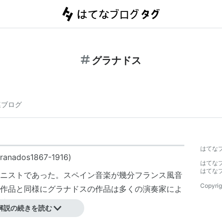
グラナドス
連ブログ
はてな
ados1867-1916)
はてな
はてな
ニストであった。スペイン音楽が幾分フランス風音
Copyrig
作品と同様にグラナドスの作品は多くの演奏家によ
演奏され続けている。
解説の続きを読む
素晴らしい逸材を輩出していることでも有名。