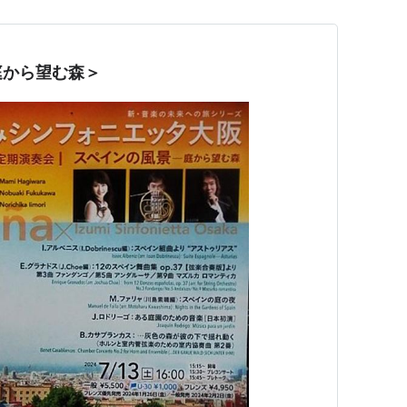
庭から望む森＞