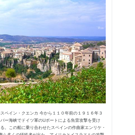
スペイン・クエンカ 今から１１０年前の１９１６年３
バー海峡でドイツ軍のUボートによる魚雷攻撃を受け
ある。この船に乗り合わせたスペインの作曲家エンリケ・
）と妻ら多くの犠牲者が出た。アメリカとイスラエルの攻撃