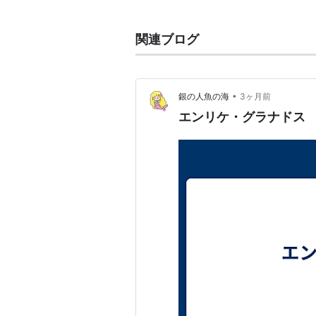
第一次世界大戦中、船で英仏海峡を
関連ブログ
け、犠牲となった。一度は救助され
に我を忘れて海に飛び込み、妻とと
•
銀の人魚の海
3ヶ月前
エンリケ・グラナドス