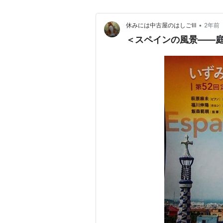
•
休みには中古屋のはしごⅢ
2年前
＜スペインの風景――