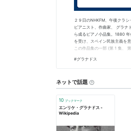
２９日のNHKFM、午後クラ
ピアニスト、作曲家、 グラナ
ら成るピアノ小品集。1880
を受け、スペイン民族主義を意
この作品集の一部 (第 1 集、
奏会で披露し、ピアニストとし
#
グラナドス
映画「エル・スール」で流れる曲
な４８歳での夫婦ともにの…
ネットで話題
10
ブックマーク
エンリケ・グラナドス -
Wikipedia