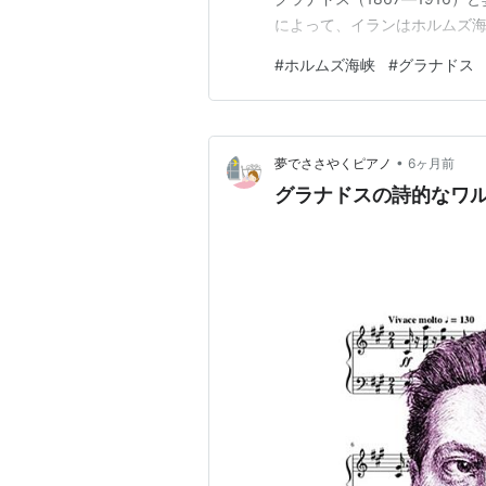
によって、イランはホルムズ
いている。このニュースに接
#
ホルムズ海峡
#
グラナドス
よぎるのだ。
•
夢でささやくピアノ
6ヶ月前
グラナドスの詩的なワ