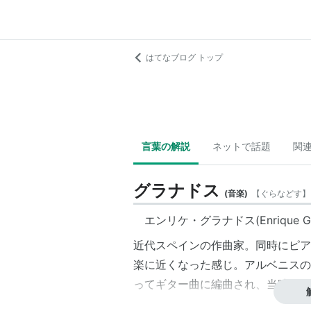
はてなブログ トップ
言葉の解説
ネットで話題
関
グラナドス
(
音楽
)
【
ぐらなどす
】
エンリケ・グラナドス(Enrique Gran
近代スペインの作曲家。同時にピア
楽に近くなった感じ。アルベニスの
ってギター曲に編曲され、当時から
アリシア・デ・ラローチャのような