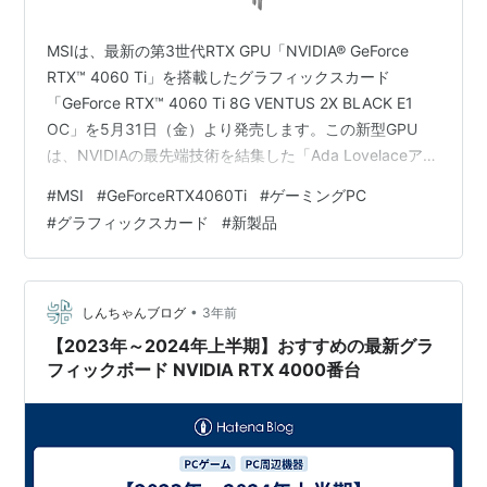
MSIは、最新の第3世代RTX GPU「NVIDIA® GeForce
RTX™ 4060 Ti」を搭載したグラフィックスカード
「GeForce RTX™ 4060 Ti 8G VENTUS 2X BLACK E1
OC」を5月31日（金）より発売します。この新型GPU
は、NVIDIAの最先端技術を結集した「Ada Lovelaceアー
キテクチャ」を採用しており、これまでの性能を大幅に
#
MSI
#
GeForceRTX4060Ti
#
ゲーミングPC
上回るグラフィックス処理能力を提供します。
#
グラフィックスカード
#
新製品
「GeForce RTX™ 4060 Ti 8G VENTUS 2X BLACK E1
OC」の特徴 最新のAda Lovelaceアーキテクチャを採用
高効率冷却シス…
•
しんちゃんブログ
3年前
【2023年～2024年上半期】おすすめの最新グラ
フィックボード NVIDIA RTX 4000番台