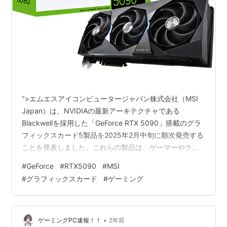
">エムエスアイコンピュータージャパン株式会社（MSI
Japan）は、NVIDIAの最新アーキテクチャである
Blackwellを採用した「GeForce RTX 5090」搭載のグラ
フィックスカード5製品を2025年2月中旬に順次発売する
ことを発表しました。これらの製品は、ゲーマーやクリ
エイター、AI研究者にとって注目の高性能GPUとなるこ
#
GeForce
#
RTX5090
#
MSI
と間違いなしです。 "> では、それぞれのモデルの特長や
#
グラフィックスカード
#
ゲーミング
性能を詳しく見ていきましょう。 1. GeForce RTX 5090
32G SUPRIM SOC 主な特徴 2. GeForce RTX 5090 32G
SUPRIM LIQUID SOC 主な…
•
ゲーミングPC速報！！
2年前