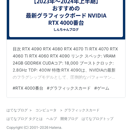
目次 RTX 4090 RTX 4080 RTX 4070 Ti RTX 4070 RTX
4060 Ti RTX 4060 RTX 4090 リンク スペック: VRAM:
24GB GDDR6X CUDAコア: 18,000 ブーストクロック:
2.8GHz TDP: 400W 特徴:RTX 4090は、NVIDIAの最新
のフラグシップモデルとして、圧倒的なパフォーマンス
を持っています。48GBの大容量VRAMは、4K以上の超高
#
RTX 4000番台
#
グラフィックスカード
#
ゲーム
解像度ゲームや、複雑な3Dレンダリングをスムーズにこ
なします。また、CUDAコアの数が前世代と比べて大幅に
増加しており、リアルタイムレイトレーシングやAIタス
はてなブログ
>
コンピュータ
>
グラフィックスカード
クの処…
はてなブログ タグとは
ヘルプ
開発ブログ
はてなブログトップ
Copyright (C) 2001-
2026
Hatena.