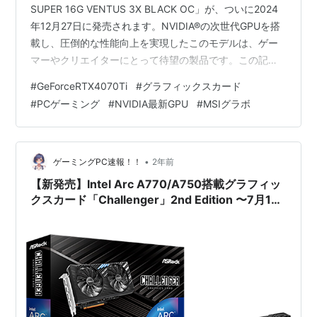
SUPER 16G VENTUS 3X BLACK OC」が、ついに2024
年12月27日に発売されます。NVIDIA®の次世代GPUを搭
載し、圧倒的な性能向上を実現したこのモデルは、ゲー
マーやクリエイターにとって待望の製品です。この記事
では、その魅力や特徴を詳しく解説していきます。 ">
#
GeForceRTX4070Ti
#
グラフィックスカード
GeForce RTX™ 4070 Ti SUPERとは？ GeForce RTX™
#
PCゲーミング
#
NVIDIA最新GPU
#
MSIグラボ
4070 Ti SUPER 16G VENTUS 3X BLACK OCの特長 1. ト
リプルファンで安定性を追求した冷却設計 2. 質実剛健な
デザ…
•
ゲーミングPC速報！！
2年前
【新発売】Intel Arc A770/A750搭載グラフィッ
クスカード「Challenger」2nd Edition 〜7月12
日より発売開始〜