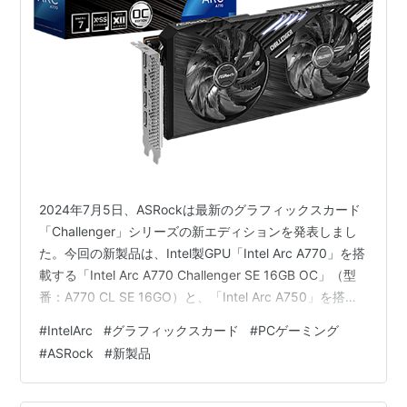
2024年7月5日、ASRockは最新のグラフィックスカード
「Challenger」シリーズの新エディションを発表しまし
た。今回の新製品は、Intel製GPU「Intel Arc A770」を搭
載する「Intel Arc A770 Challenger SE 16GB OC」（型
番：A770 CL SE 16GO）と、「Intel Arc A750」を搭載
する「Intel Arc A750 Challenger SE 8GB OC」（型番：
#
IntelArc
#
グラフィックスカード
#
PCゲーミング
A750 CL SE 8GO）です。発売日は2024年7月12日で、
#
ASRock
#
新製品
税込のメーカー想定売価はそれぞれ5万2800円前後、3万
7800円前後となっています。 …