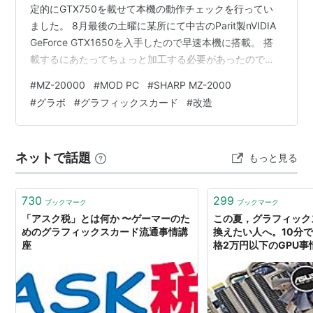
定的にGTX750を載せて本機の動作チェックを行ってい
ました。 8月最後の土曜に某所にて中古のParit製nVIDIA
GeForce GTX1650を入手したので早速本機に搭載。 搭
載するにあたってちょっと加工する必要があったのでカ
ードを分解(笑)。 MZ-20000(本機)はMicrosoftが
#
MZ-20000
#
MOD PC
#
SHARP MZ-2000
Windows11を同社の情報収集用マルウェア同然にしてし
#
グラボ
#
グラフィックスカード
#
改造
まった事に対する１つの答えとして、Windows10の比較
的初期のバージョンを使用し情報収集の機能を削除、使
われない機能なども極力排除したWindowsの改変バージ
ネットで話題
もっと見る
ョンを使用します。…
730
299
ブックマーク
ブックマーク
「アスク税」とは何か 〜ゲーマーのた
この夏，グラフィック
めのグラフィックスカード流通事情講
換えたい人へ。10分
座
格2万円以下のGPU事