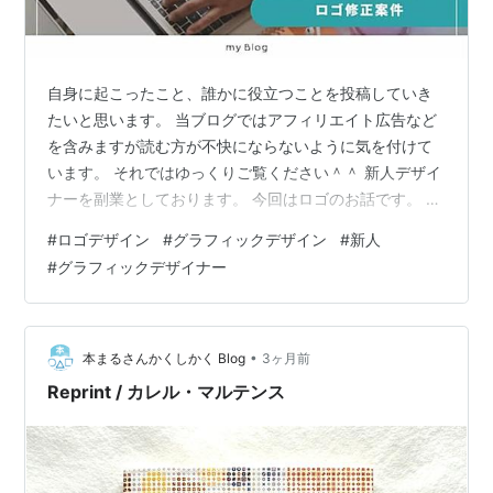
自身に起こったこと、誰かに役立つことを投稿していき
たいと思います。 当ブログではアフィリエイト広告など
を含みますが読む方が不快にならないように気を付けて
います。 それではゆっくりご覧ください＾＾ 新人デザイ
ナーを副業としております。 今回はロゴのお話です。 過
去のブログをご覧くださっている皆さまはご存じかもし
#
ロゴデザイン
#
グラフィックデザイン
#
新人
れませんが、わたし、文章でもデザインでも“盛りがち”で
#
グラフィックデザイナー
す。 でもロゴデザインは「引き算の美学」。 これが本当
に難しい。 苦手克服のために「1日1ロゴ練習」を始めた
こともありました。 ……が、すぐ頓挫。 理由は単純。 ち
ょっぴり実務が忙しくなったからです。 （言い訳です）
•
本まるさんかくしかく Blog
3ヶ月前
詳しくはこちら↓ …
Reprint / カレル・マルテンス