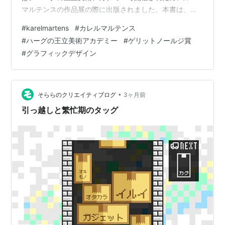
マルテンスの作品展の際に出版されました。本書は、彼
の54年間にわたるグラフィックデザインの一貫した探求
#
karelmartens
#
カレルマルテンス
の糸口も示しています。マルテンスは2012年にゲリッ
#
ハーグの王立美術アカデミー
#
ゲリットノールジ賞
ト・ノールジ賞を受賞しました。 彼の意図とそのテクニ
#
グラフィックデザイン
ック＆アイデアをきちんと理解はしていませんが、作品
が美しいと素直に思えてしまうのです。
•
そららのクリエイティブログ
3ヶ月前
引っ越しと繁忙期のタッグ