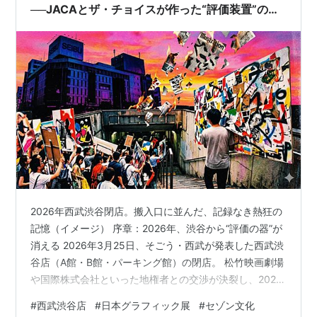
──JACAとザ・チョイスが作った“評価装置”の時
代
2026年西武渋谷閉店。搬入口に並んだ、記録なき熱狂の
記憶（イメージ） 序章：2026年、渋谷から“評価の器”が
消える 2026年3月25日、そごう・西武が発表した西武渋
谷店（A館・B館・パーキング館）の閉店。 松竹映画劇場
や国際株式会社といった地権者との交渉が決裂し、2026
年9月30日をもって58年の歴史に幕を下ろすこととなり
#
西武渋谷店
#
日本グラフィック展
#
セゾン文化
ました。週刊新潮（2026年4月9日号）で元店長が「日本