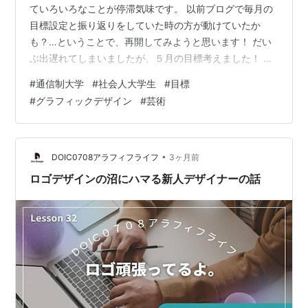
ていろいろなことが停滞気味です。 以前ブログで毎月の
目標設定と振り返りをしていた時の方が動けていたか
も？…ということで、再開してみようと思います！ だい
ぶ出遅れてしまいましたが、５月の目標考えました！ す
でに半分過ぎてしまっているので軽めの設定にしますー
#
通信制大学
#
社会人大学生
#
目標
５月の目標 大学のTW課題提出 大学のWS課題提出 大学
#
グラフィックデザイン
#
芸術
のS受講&事後課題着手 ブログ３記事作成 本を１冊〜読
む まとめ〜 ５月の目標 ◆５月の目標◆ ・大学のTW課
題提出・大学のWS課題提出・大学のS受講&事後課題着
手・ブログ３記事作成・本を１冊〜読む 以上です！…あ
•
DOIC0708アラフィフライフ
3ヶ月前
れ？なんか、別に軽くな…
ロゴデザインの沼にハマる新人デザイナーの話