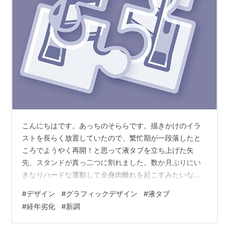
こんにちはです。あっちのそららです。描きかけのイラ
ストを長らく放置していたので、繁忙期が一段落したと
ころでようやく再開！と思って液タブを立ち上げた矢
先、スタンドが真っ二つに割れました。数か月ぶりにい
きなりハードな運動して全身肉離れを起こすみたいな感
じ。何かのオマケでついてきた品で、安っぽさはありつ
#
デザイン
#
グラフィックデザイン
#
液タブ
つ4～5年ほど使い込みましたが、新調の時がやってきた
#
経年劣化
#
新調
ようです。次はプラスチック製ではなく、もっと丈夫な
スタンドにしてみよう。 Amazonのダークパターンはど