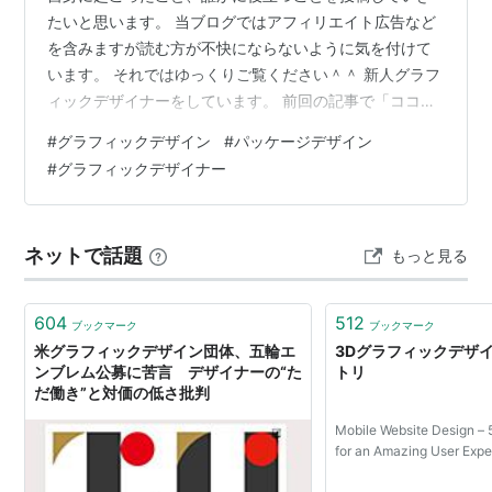
たいと思います。 当ブログではアフィリエイト広告など
を含みますが読む方が不快にならないように気を付けて
います。 それではゆっくりご覧ください＾＾ 新人グラフ
ィックデザイナーをしています。 前回の記事で「ココナ
ラ」のゴールドランクに慣れた話をしました。（正しく
#
グラフィックデザイン
#
パッケージデザイン
は初キャンセルの話💦） しかし、予想通り、シルバーラ
#
グラフィックデザイナー
ンクに降格でした( ；∀；) まあ仕方なし。 またゴールド
になれるように頑張ります！ doic0708.hatenablog.com
で、捨てる神あれば拾う神ありで？自身初めてのパッケ
ネットで話題
もっと見る
ージデザインのお仕事をいただきました。 パッケージデ
ザイ…
604
512
ブックマーク
ブックマーク
米グラフィックデザイン団体、五輪エ
3Dグラフィックデザ
ンブレム公募に苦言 デザイナーの“た
トリ
だ働き”と対価の低さ批判
Mobile Website Design – 
for an Amazing User Expe