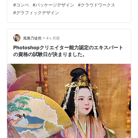
ザインを見て気づいたこと 採用デザインをもう少し深掘
#
コンペ
#
パッケージデザイン
#
クラウドワークス
りしてみる 一瞬で「高級」と分かる設計 情報の「引き
#
グラフィックデザイン
算」ができている 素材表現も「直感的」 まとめ：選ばれ
たのは「考えさせないデザイン」 追記：評価も少しだけ
いただけました パッケージデザインコンペに落ちた話。
先日、「あご入り万能だし」のパッケージデザインコン
•
風雅乃徒然
4ヶ月前
ペに参加しました。 結果は…
Photoshopクリエイター能力認定のエキスパート
の資格の試験日が決まりました。