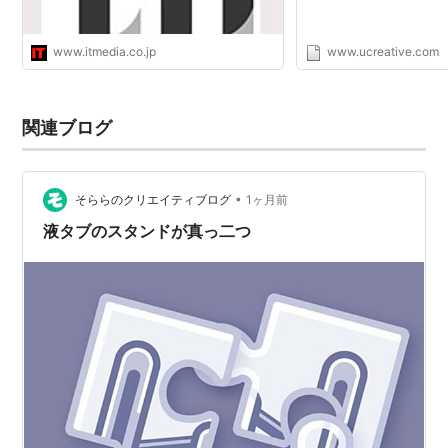
www.itmedia.co.jp
www.ucreative.com
関連ブログ
•
そららのクリエイティブログ
1ヶ月前
液タブのスタンドが真っ二つ