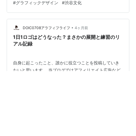
#
グラフィックデザイン
#
渋谷文化
で最もイケてるデパートだった」と回想するように、そ
こは単なる小売店ではなく、ある種の「感性のインフ
ラ」でした。 西武のシードホール、ロフト、そして隣接
するPARCO。 これらの施設が寄り集まって形成されてい
•
DOIC0708アラフィフライフ
4ヶ月前
た公園…
1日1ロゴはどうなった？まさかの展開と練習のリ
アル記録
自身に起こったこと、誰かに役立つことを投稿していき
たいと思います。 当ブログではアフィリエイト広告など