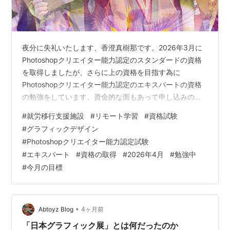
夜分に失礼いたします、香澄真樹那です。2026年3月に
Photoshopクリエイター能力認定のスタンダードの資格
を取得しましたが、さらに上の資格を目指す為に
Photoshopクリエイター能力認定のエキスパートの資格
の勉強をしています。資金的な面もあって申し込みの時
期が遅れてしまいましたが、晴れて試験日が決まりまし
#
就労移行支援施設
#
リモート学習
#
資格試験
た。 試験日としては2026年4月24日になるのですが、気
#
グラフィックデザイン
が付いたらもう来週の話になっていて、勉強も追い込み
#
Photoshopクリエイター能力認定試験
の段階に入っています。実技編と実践編の学習が一通り
#
エキスパート
#
資格の取得
#
2026年4月
#
勉強中
出来ていますが、知識編の学習をしていて、知識編も問
#
今月の目標
題がPhotoshopに関しての問題以外にも写真に絡めての
問題や印刷に絡めての…
•
Abtoyz Blog
4ヶ月前
「日本グラフィック展」とは何だったのか