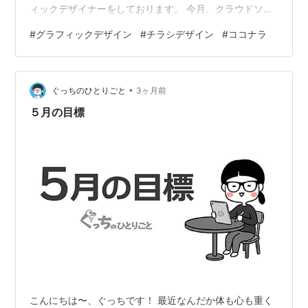
ィックデザイナーをしております。 今月、クラウドソー
シングサービス「ココナラ」でゴールドランクになりま
#
グラフィックデザイン
#
チラシデザイン
#
ココナラ
した～。 サービス提供開始の頃は全然売れなくて、デザ
イン向いてないんじゃ…って不安になる日々でしたが、
とうとうここまで来ましたよ！ そして、やっとゴールド
•
になれたのに恐らく7月にはまたシルバーランクに逆戻り
ぐっちのひとりごと
3ヶ月前
予定。 というのも、初めてキャンセル案件が発生してし
５月の目標
まったのと、思ったより仕事が来ない…
こんにちは〜、ぐっちです！ 最近なんだか体も心も重く