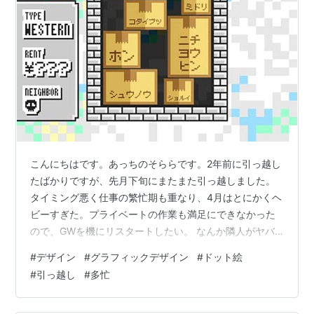
こんにちはです。あっちのそららです。2年前に引っ越し
たばかりですが、先月下旬にまたまた引っ越しました。
タイミング悪く仕事の繁忙期も重なり、4月はとにかくヘ
ビーすぎた。プライベートの作業も満足にできなかった
ので、GWを機にリスタートしたい。 なんか隣人がヤバ
いんですが、その話はまた今度。 ランキング参加中イラ
#
デザイン
#
グラフィックデザイン
#
ドット絵
スト
#
引っ越し
#
多忙