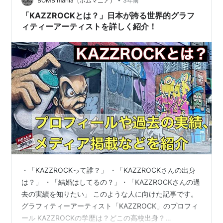
星野リゾート 西成地区 グラフィティー「珍珍堂」 西成
BOMB mania（ボムマニア）
3年前
グラフィティー「西成ウォールアートニ…
「KAZZROCKとは？」日本が誇る世界的グラフ
ィティーアーティストを詳しく紹介！
・「KAZZROCKって誰？」 ・「KAZZROCKさんの出身
は？」 ・「結婚はしてるの？」・「KAZZROCKさんの過
去の実績を知りたい」 このような人に向けた記事です。
グラフィティーアーティスト「KAZZROCK」のプロフィ
ール KAZZROCKの学歴は？どこの高校出身？