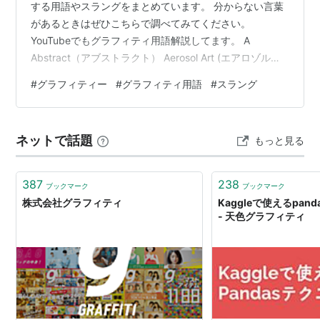
する用語やスラングをまとめています。 分からない言葉
があるときはぜひこちらで調べてみてください。
YouTubeでもグラフィティ用語解説してます。 A
Abstract（アブストラクト） Aerosol Art (エアロゾル・
アート) All city（オールシティ） B backjump（バックジ
#
グラフィティー
#
グラフィティ用語
#
スラング
ャンプ） Benching (ベンチング) Bite (バイト) Bomb（ボ
ム）・Bombing (ボミング) Bomb Shelter (ボム・シェル
ター) Bomer（ボマー） Black book （ブラックブック）
ネットで話題
もっと見る
BUFF（バフ） BUF…
387
238
ブックマーク
ブックマーク
株式会社グラフィティ
Kaggleで使えるpan
- 天色グラフィティ