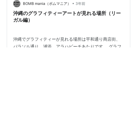
•
あります。 YOUさんは沖縄でスローアップをよく見かけ
BOMB mania（ボムマニア）
3年前
ました。 ▼中国物産館Google マップ goo.g…
沖縄のグラフィティーアートが見れる場所（リー
ガル編）