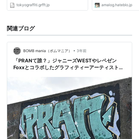
tokyograffiti.grfft.jp
amalog.hateblo.jp
関連ブログ
•
BOMB mania（ボムマニア）
3年前
「PRANて誰？」ジャニーズWESTやレペゼン
Foxxとコラボしたグラフィティーアーティストを
紹介