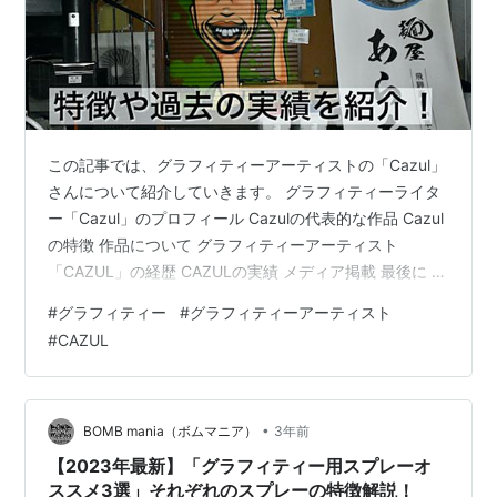
この記事では、グラフィティーアーティストの「Cazul」
さんについて紹介していきます。 グラフィティーライタ
ー「Cazul」のプロフィール Cazulの代表的な作品 Cazul
の特徴 作品について グラフィティーアーティスト
「CAZUL」の経歴 CAZULの実績 メディア掲載 最後に グ
ラフィティーライター「Cazul」のプロフィール ライタ
#
グラフィティー
#
グラフィティーアーティスト
ー名 Cazul 出身 愛知県名古屋市昭和区桜山 活動地域 東
#
CAZUL
京、愛知、沖縄、海外など様々 顔出しの有無 顔出し有り
SNSアカウント
https://www.instagram.com/cazul137/%EF%BC%89
Webサイト 引用:https…
•
BOMB mania（ボムマニア）
3年前
【2023年最新】「グラフィティー用スプレーオ
ススメ3選」それぞれのスプレーの特徴解説！