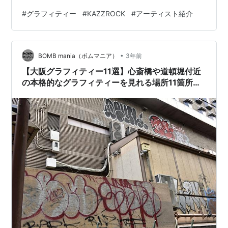
KAZZROCK結婚してる？ KAZZROCKの代表的なアイコ
#
グラフィティー
#
KAZZROCK
#
アーティスト紹介
ン・キャラクターの名前 「KAZZROCKの特徴」
KAZZROCK過去の実績 KAZZROCKメディア掲載
KAZZROCK YouTube動画 KAZZROCKインタビュー記事
•
KAZZROCK雑誌の掲載 KAZZROCK テレビ出演 プレバト
BOMB mania（ボムマニア）
3年前
最後に …
【大阪グラフィティー11選】心斎橋や道頓堀付近
の本格的なグラフィティーを見れる場所11箇所紹
介