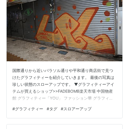
国際通りから近いパラソル通りや平和通り商店街で見つ
けたグラフィティーを紹介していきます。 最後の写真は
珍しい状態のスローアップです。 ▼グラフィティーアイ
テムが買えるショップ>>FADEBOMB楽天市場 中国物産
館 グラフィティー「YOU」 ファッション華 グラフィテ
ィー ファッション華のとなり 沖縄県 みんなのほんだな
#
グラフィティー
#
タグ
#
スロアーアップ
落書き 工房 ちゅら海 ナカムラメガネ グラフィティー 大
城商店 グラフィティー 最後に 中国物産館 グラフィティ
ー「YOU」 中国物産館は国際通りから少し入った通りに