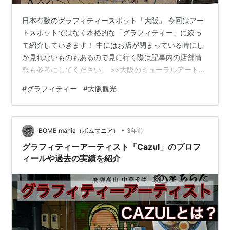
日本有数のグラフィティースポット「大阪」 今回はアー
トスポットではなく本格的な「グラフィティー」に絞っ
て紹介していきます！ 中にはお店が閉まっている時にし
か見れないものもあるので見に行く際は記事内の店舗情
報も参考にしてください。 >>大阪のミューラルアート61
選 sasmagazine.jp FRESH CAPS 村田酒店 TRIVE 西海岸
#
グラフィティー
#
大阪観光
ANCHOR たこ焼き だいげん GURE （関連記事）西成の
グラフィティー 最後に FRESH CAPS ショップ名 FRESH
CAPS 住所 〒542-0086 大阪府大阪市中央区７ 営業時間
•
- 電話番号 - webサイト - 店舗概要 帽子屋 …
BOMB mania（ボムマニア）
3年前
グラフィティーアーティスト「Cazul」のプロフ
ィールや過去の実績を紹介