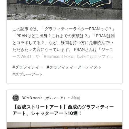
この記事では、「グラフィティーライターPRANって？」
「PRANはどこ出身？これまでの実績は？」「PRANは誰
とコラボしてる？」など、疑問を持つ方に是非読んでい
ただきたい内容になっています。 PRANさんは「ジャニ
ーズWEST」や「Represent Foxx」以外にもグラフィテ
ィー界で有名なアーティストともペイントをしていま
#
グラフィティー
#
グラフィティーアーティスト
す。 それ以外にも格闘技関連のコンテンツやバイク関連
#
スプレーアート
の雑誌でも見ることができ様々なジャンルで露出のある
注目のグラフィティーアーティストです！ グラフィティ
ーライター「PRAN」のプロフィール PRANの代表的なア
イコン・キャラクター 「まめた」 スプレーアーティスト
•
BOMB mania（ボムマニア）
3年前
「PR…
【西成ストリートアート】西成のグラフィティー
アート、シャッターアート10選！