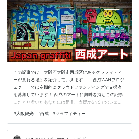
この記事では、大阪府大阪市西成区にあるグラフィティ
ーが見れる場所を紹介していきます！ 「西成WANプロジ
ェクト」では定期的にクラウドファンディングで支援者
を募集しています！ 西成のアートに興味を持ちこの記事
にたどり着いたあなたには是非、支援かSNSでのシェア
の協力をお願いします！ ▼西成WANプロジェクト詳細
#
大阪観光
#
西成
#
グラフィティー
>>西成WANで街に賑わいを！ - CAMPFIRE (キャンプフ
ァイヤー) camp-fire.jp 少ないですが僕も支援しました！
記事内の写真の撮影日2023年8月18日 ＯＭＯ７大阪 ｂｙ
•