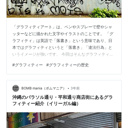
「グラフィティアート」は、ペンやスプレーで壁やシャ
ッターなどに描かれた文字やイラストのことです。 「グ
ラフィティ」は英語で「落書き」という意味であり、日
本ではグラフィティというと「落書き」「違法行為」と
いうイメージが強いです。 今回はそんなグラフィティー
の歴史について紹介していきます。 グラフィティーの歴
#
グラフィティー
#
グラフィティーの歴史
史 始まりはいつ？ グラフィティーの歴史 「発祥は？」
グラフィティー初期は何を書いていたのか グラフィティ
ーの種類 グラフィティーで有名なアーティスト 日本で有
•
名なグラフィティアーティスト 最後に グラフィティーの
BOMB mania（ボムマニア）
3年前
歴史 始まりはいつ？ グラフィティの歴史は非常に古く古
沖縄のパラソル通り・平和通り商店街にあるグラ
代エジプトやローマ時代に…
フィティー紹介（イリーガル編）