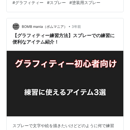
#
グラフィティー
#
スプレー
#
塗装用スプレー
です。 ニュースプレーラッカー クリエイティブカラース
プレー DCMアクリルスプレー 全て楽天市場で購入でき
ます。 hb.afl.rakuten.co.jp >>DCMアクリルスプレーを
•
楽天で見る メルカリではごくまれに格安で出品されてい
BOMB mania（ボムマニア）
3年前
ます。 >>メルカリでDCMのスプレーを探す それぞれの
【グラフィティー練習方法】スプレーでの練習に
特徴と…
便利なアイテム紹介！
スプレーで文字や絵を描きたいけどどのように何で練習