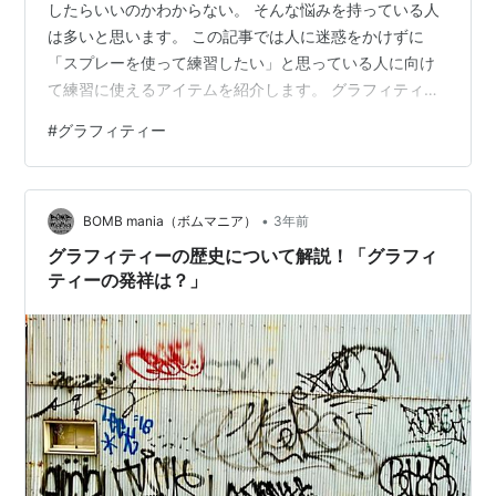
したらいいのかわからない。 そんな悩みを持っている人
は多いと思います。 この記事では人に迷惑をかけずに
「スプレーを使って練習したい」と思っている人に向け
て練習に使えるアイテムを紹介します。 グラフィティー
の練習に必須なアイテム４選 スプレー スプレーノズル
#
グラフィティー
キャンパス マスク 最後に グラフィティーの練習に必須
なアイテム４選 スプレー スプレーノズル キャンパス
（ストレッチフィルム） マスク スプレー スプレーにつ
•
いては洋缶を使う金銭的余裕があれば良いですがやはり
BOMB mania（ボムマニア）
3年前
できれば費用を抑えたいところです。 安いスプレー缶で
グラフィティーの歴史について解説！「グラフィ
定番なのは「DCMのアクリルス…
ティーの発祥は？」