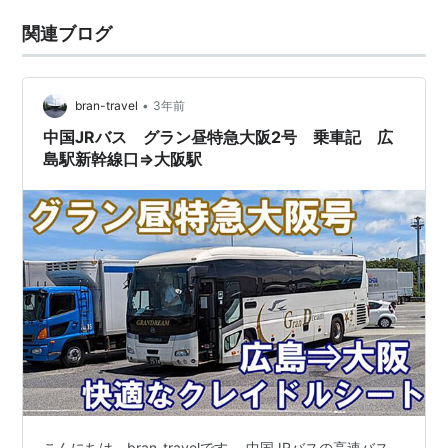
関連ブログ
•
bran-travel
3年前
中国JRバス グラン昼特急大阪2号 乗車記 広
島駅新幹線口⇒大阪駅
こんにちは。bran-travelです。 中国JRバスの高速バス、