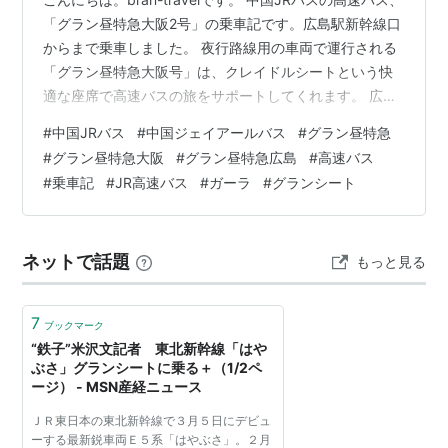
「グラン昼特急大阪2号」の乗車記です。広島駅新幹線口
からまで乗車しました。 夜行路線用の車両で運行される
「グラン昼特急大阪号」は、クレイドルシートという快
適な座席で高速バスの旅をサポートしてくれます。 広島
と大阪は新幹線が圧倒的に便利だけど、「グラン昼特急
#
中国JRバス
#
中国ジェイアールバス
#
グラン昼特急
大阪号」の快適な座席で、高速バスの旅を楽しみません
#
グラン昼特急大阪
#
グラン昼特急広島
#
高速バス
か？ この記事はこのような方にオススメ☆ グラン昼特急
#
乗車記
#
JR高速バス
#
ガーラ
#
グランシート
大阪号・グラン昼特急広島号を検討されている方 広島か
ら大阪までお得に移動したい方 グラン昼特急・グランド
リーム号の座席を知りたい方 JRバスのクレイドルシート
ネットで話題
もっと見る
について知りたい…
7
ブックマーク
“鉄子”米沢文記者 東北新幹線「はや
ぶさ」グランシートに乗る＋（1/2ペ
ージ） - MSN産経ニュース
ＪＲ東日本の東北新幹線で３月５日にデビュ
ーする最新鋭車両Ｅ５系「はやぶさ」。２月