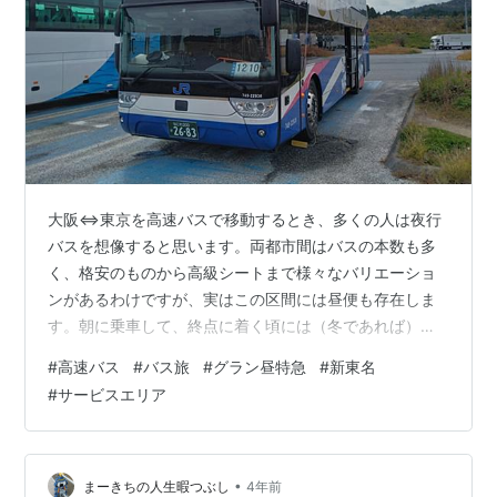
大阪⇔東京を高速バスで移動するとき、多くの人は夜行
バスを想像すると思います。両都市間はバスの本数も多
く、格安のものから高級シートまで様々なバリエーショ
ンがあるわけですが、実はこの区間には昼便も存在しま
す。朝に乗車して、終点に着く頃には（冬であれば）真
っ暗になってしまうという長距離昼行バスの様子を、ぜ
#
高速バス
#
バス旅
#
グラン昼特急
#
新東名
ひお楽しみください。 昼行バスの代表格、グラン昼特急
#
サービスエリア
地下鉄・モノレール・新幹線と並走 忍者ワールド・甲南
PA 足湯もジビエも…道の駅もっくる新城 駿河湾、富士
山、幻のバス停…最後の東名区間まで見どころいっぱい
カーテンが開けられる昼便ならではの楽しみ 昼行バスの
•
まーきちの人生暇つぶし
4年前