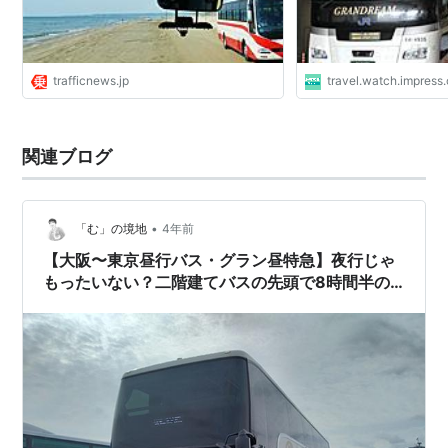
trafficnews.jp
travel.watch.impress.
関連ブログ
•
「む」の境地
4年前
【大阪〜東京昼行バス・グラン昼特急】夜行じゃ
もったいない？二階建てバスの先頭で8時間半の
快適高速バス旅（2022.11.22）