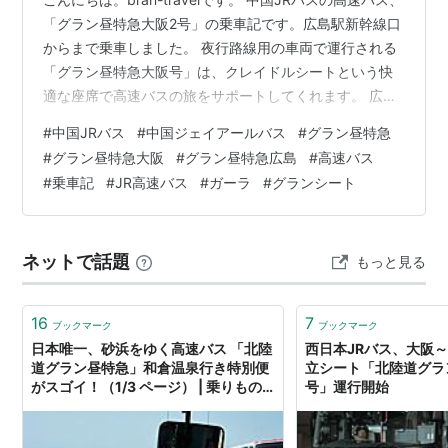
「グラン昼特急大阪2号」の乗車記です。広島駅新幹線口
からまで乗車しました。 夜行路線用の車両で運行される
「グラン昼特急大阪号」は、クレイドルシートという快
適な座席で高速バスの旅をサポートしてくれます。 広島
と大阪は新幹線が圧倒的に便利だけど、「グラン昼特急
#
中国JRバス
#
中国ジェイアールバス
#
グラン昼特急
大阪号」の快適な座席で、高速バスの旅を楽しみません
#
グラン昼特急大阪
#
グラン昼特急広島
#
高速バス
か？ この記事はこのような方にオススメ☆ グラン昼特急
#
乗車記
#
JR高速バス
#
ガーラ
#
グランシート
大阪号・グラン昼特急広島号を検討されている方 広島か
ら大阪までお得に移動したい方 グラン昼特急・グランド
リーム号の座席を知りたい方 JRバスのクレイドルシート
ネットで話題
もっと見る
について知りたい…
16
7
ブックマーク
ブックマーク
日本唯一、砂浜をゆく高速バス 「北陸
西日本JRバス、大阪
道グラン昼特急」和倉温泉行き特別便
立シート「北陸道グラ
がスゴイ！（1/3 ページ） | 乗りもの
号」運行開始
ニュース