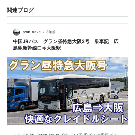
関連ブログ
•
bran-travel
3年前
中国JRバス グラン昼特急大阪2号 乗車記 広
島駅新幹線口⇒大阪駅
こんにちは。bran-travelです。 中国JRバスの高速バス、