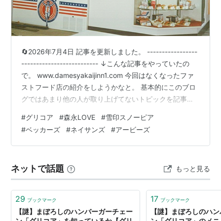
🔄2026年7月4日 記事を更新しました。 -----------------
-------------------------- ↓こんな記事をやっていたの
で。 www.damesyakaijinn1.com 今回はなくなったファ
ストフード店の紹介をしようかなと。 基本的にこのブロ
グではあまり他の人が取り上げてないトピックを記事に
することが多いのですが、検索してみると今回は他のサ
#
グリコア
#
森永LOVE
#
雪印スノーピア
イトでもよく取り上げられているトピックなので、内容
#
ベッカーズ
#
ネイサンズ
#
アービーズ
は重複するかもですが... なくなった回転寿司チェーンの
記事なんてほとんど誰も書いてないのにね。(笑)
www.damesyakaijinn1.com 各乳業メーカー…
ネットで話題
もっと見る
29
17
ブックマーク
ブックマーク
【謎】まぼろしのハンバーガーチェー
【謎】まぼろしのハン
ン「グリコア」を知っているか【グリ
ン「グリコア」のメニ