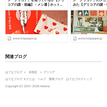
コアの謎・前編】 - メシ通 | ホットペ
みた【グリコアの謎・後
ッパーグルメ
| ホットペッパーグル
www.hotpepper.jp
www.hotpepper.jp
関連ブログ
はてなブログ
>
未指定
>
グリコア
はてなブログ タグとは
ヘルプ
開発ブログ
はてなブログトップ
Copyright (C) 2001-
2026
Hatena.